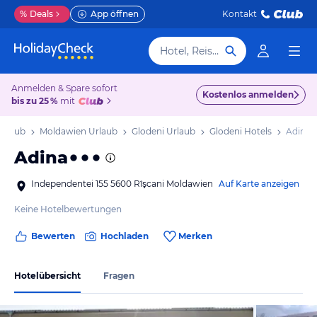
%
Deals
App öffnen
Kontakt
Hotel, Reiseziel
Anmelden & Spare sofort
Kostenlos anmelden
bis zu 25 %
mit
Urlaub
Moldawien Urlaub
Glodeni Urlaub
Glodeni Hotels
Adina
Adina
Independentei 155 5600 Rîşcani Moldawien
Auf Karte anzeigen
Keine Hotelbewertungen
Bewerten
Hochladen
Merken
Hotelübersicht
Fragen