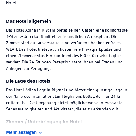
Hotel
Das Hotel allgemein
Das Hotel Adina in Rîşcani bietet seinen Gästen eine komfortable
3-Sterne-Unterkunft mit einer freundlichen Atmosphäre. Die
Zimmer sind gut ausgestattet und verfügen über kostenfreies
WLAN. Das Hotel bietet auch kostenfreie Privatparkplätze und
einen Zimmerservice. Ein kontinentales Frühstück wird täglich
serviert. Die 24-Stunden-Rezeption steht Ihnen bei Fragen und
Anliegen zur Verfügung.
Die Lage des Hotels
Das Hotel Adina liegt in Rîşcani und bietet eine günstige Lage in
der Nähe des internationalen Flughafens Beltsy, der nur 24 km
entfernt ist. Die Umgebung bietet möglicherweise interessante
Sehenswürdigkeiten und Aktivitäten, die es zu erkunden gilt.
Zimmer / Unterbringung im Hotel
Die Zimmer im Hotel Adina sind komfortabel und bieten
Mehr anzeigen