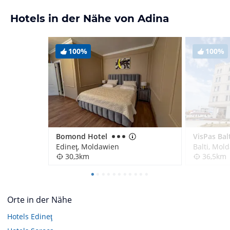
Hotels in der Nähe von Adina
100%
100%
Bomond Hotel
VisPas Bal
Edineţ, Moldawien
Balti, Mol
30,3km
36,5km
Orte in der Nähe
Hotels
Edineţ