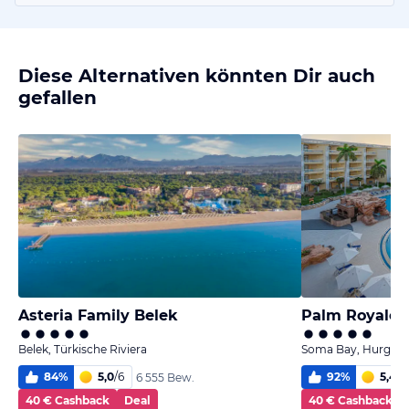
Diese Alternativen könnten Dir auch
gefallen
Asteria Family Belek
Palm Royale 
Belek, Türkische Riviera
Soma Bay, Hurghad
84
%
5,0
/
6
92
%
5,4
/
6
6 555 Bew.
40 € Cashback
Deal
40 € Cashback