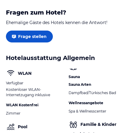
Für Kinder gibt es einen Spielplatz und einen Miniclub.
Fragen zum Hotel?
Hinweis:
Verfasst von HolidayCheck mit Hilfe von KI. Alle
Angaben ohne Gewähr. Bitte lies vor der Buchung die
Ehemalige Gäste des Hotels kennen die Antwort!
verbindlichen
Angebotsdetails
des jeweiligen Veranstalters.
Frage stellen
Hotelausstattung Allgemein
WLAN
Sauna
Verfügbar
Sauna Arten
Kostenloser WLAN-
Dampfbad/Türkisches Bad
Internetzugang inklusive
Wellnessangebote
WLAN Kostenfrei
Spa & Wellnesscenter
Zimmer
Familie & Kinder
Pool