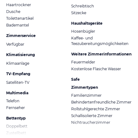
Haartrockner
Schreibtisch
Dusche
Sitzecke
Toilettenartikel
Haushaltsgeräte
Bademantel
Hosenbügler
Zimmerservice
Kaffee- und
Teezubereitungsmöglichkeiten
Verfügbar
Weitere Zimmerinformationen
Klimatisierung
Feuermelder
Klimaanlage
Kostenlose Flasche Wasser
TV-Empfang
Safe
Satelliten-TV
Zimmertypen
Multimedia
Familienzimmer
Telefon
Behindertenfreundliche Zimmer
Fernseher
Rollstuhlgerechte Zimmer
Schallisolierte Zimmer
Bettentyp
Nichtraucherzimmer
Doppelbett
Zustellbett