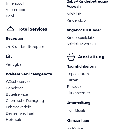
Baby-/Kinderbetreuung
Innenpool
Auswahl
Aussenpool
Miniclub
Pool
Kinderclub
Hotel Services
Angebot für Kinder
Kinderspielplatz
Rezeption
Spielplatz vor Ort
24-Stunden-Rezeption
Lift
Ausstattung
Verfügbar
Räumlichkeiten
Gepäckraum
Weitere Serviceangebote
Garten
Wäscheservice
Terrasse
Concierge
Fitnesscenter
Bügelservice
Chemische Reinigung
Unterhaltung
Fahrradverleih
Live-Musik
Devisenwechsel
Hotelsafe
Klimaanlage
Verfügbar