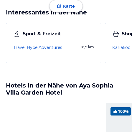
Karte
Interessantes in der Nähe
Sport & Freizeit
Sho
Travel Hype Adventures
26,5
km
Kariakoo
Hotels in der Nähe von Aya Sophia
Villa Garden Hotel
100%