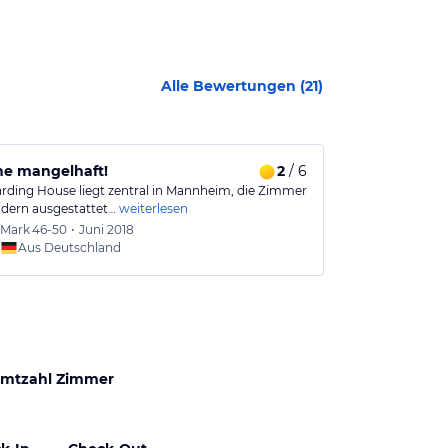
Alle Bewertungen (
21
)
ne mangelhaft!
2
/ 6
Neu, gut und
rding House liegt zentral in Mannheim, die Zimmer
Günstiges aber
dern ausgestattet…
weiterlesen
Innenstadtlage
Mark
46-50
•
Juni 2018
Stefan
Aus Deutschland
Aus
mtzahl Zimmer