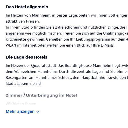
Das Hotel allgemein
Im Herzen von Mannheim, in bester Lage, bieten wir Ihnen voll einger
attraktiven Preisen.
In Ihrem Studio finden Sie all die schönen und nützlichen Dinge, die I
angenehm wie möglich machen. Freuen Sie sich auf die Unabhängigkeit,
Kitchenette gewinnen. Genießen Sie Ihr Lieblingsprogramm auf dem 40 
WLAN im Internet oder werfen Sie einen Blick auf Ihre E-Mails.
Die Lage des Hotels
Im Herzen der Quadratestadt Das BoardingHouse Mannheim liegt zwi
dem Wahrzeichen Mannheims. Durch die zentrale Lage sind Sie binn
Rosengarten, am Mannheimer Schloss, dem Hauptbahnhof, sowie den 
Stadt. Lassen Sie sich
Zimmer / Unterbringung im Hotel
Wir bieten Ihnen:
• 1 Personen-Studios
Mehr anzeigen
• 2 Personen-Studios
• 2-4 Personen-Studios
• alle Studios sind allergikergerecht