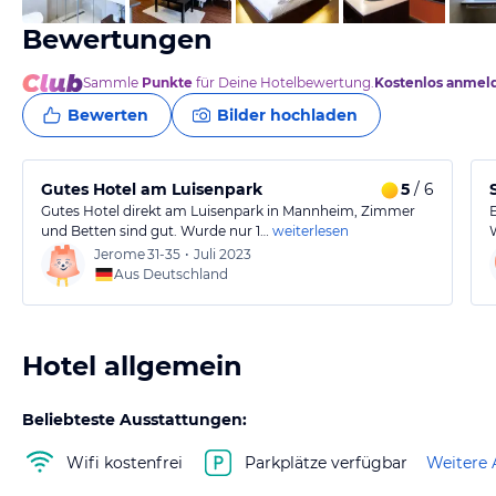
Bewertungen
Sammle
Punkte
für Deine Hotelbewertung.
Kostenlos anmel
Bewerten
Bilder hochladen
Gutes Hotel am Luisenpark
5
/ 6
Gutes Hotel direkt am Luisenpark in Mannheim, Zimmer
und Betten sind gut. Wurde nur 1…
weiterlesen
Jerome
31-35
•
Juli 2023
Aus Deutschland
Hotel allgemein
Beliebteste Ausstattungen:
Wifi kostenfrei
Parkplätze verfügbar
Weitere 