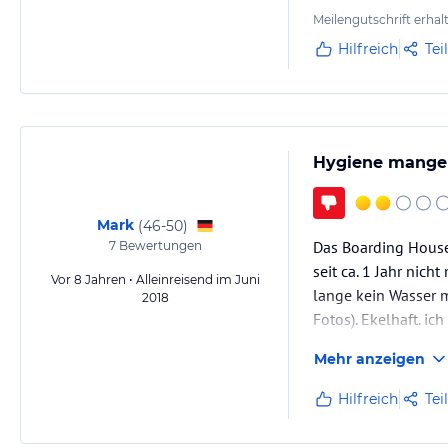
Meilengutschrift erhal
Hilfreich
Tei
Hygiene mangel
Mark
(
46-50
)
Das Boarding House 
7
Bewertungen
seit ca. 1 Jahr nic
Vor 8 Jahren • Alleinreisend im Juni
lange kein Wasser m
2018
Fotos). Ekelhaft. i
Mehr anzeigen
Hilfreich
Tei