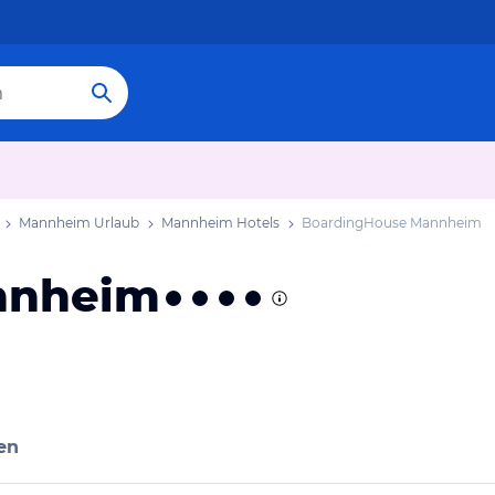
Mannheim Urlaub
Mannheim Hotels
BoardingHouse Mannheim
nnheim
en