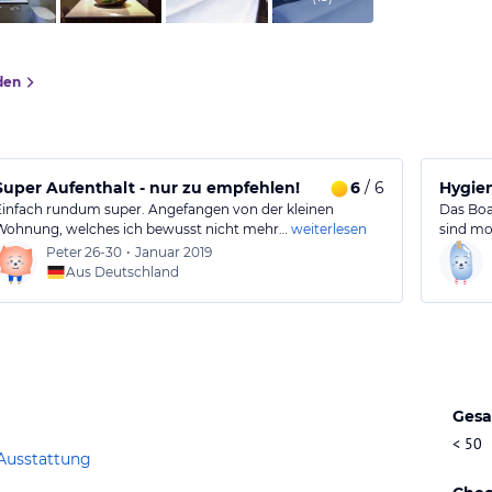
den
Super Aufenthalt - nur zu empfehlen!
6
/ 6
Hygie
Einfach rundum super. Angefangen von der kleinen
Das Boa
Wohnung, welches ich bewusst nicht mehr…
weiterlesen
sind mo
Peter
26-30
•
Januar 2019
Aus Deutschland
Gesa
< 50
Ausstattung