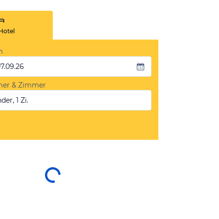
Hotel
m
07.09.26
mer & Zimmer
der, 1 Zi.