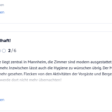
ten
len
haft!
2
/ 6
liegt zentral in Mannheim, die Zimmer sind modern ausgestattet 
ht mehr. Inzwischen lässt auch die Hygiene zu wünschen übrig. De
ehr gesehen. Flecken von den Aktivitäten der Vorgäste und Berge 
ch werde dort nicht mehr übernachten!
len