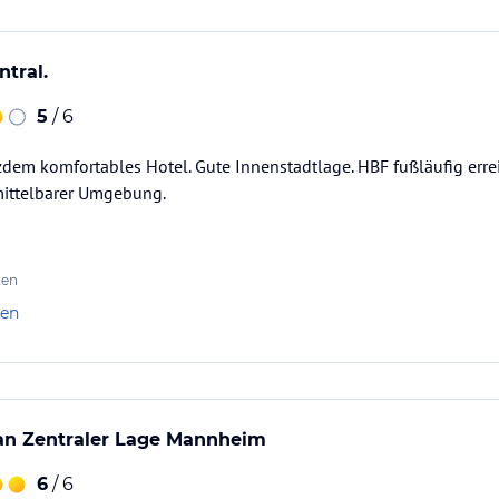
ntral.
5
/ 6
zdem komfortables Hotel. Gute Innenstadtlage. HBF fußläufig erre
ittelbarer Umgebung.
ten
len
 an Zentraler Lage Mannheim
6
/ 6