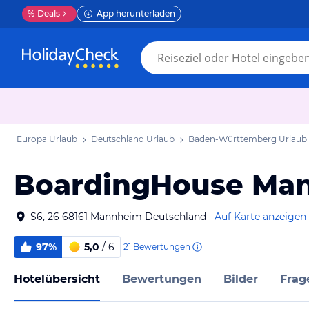
%
Deals
App herunterladen
Europa Urlaub
Deutschland Urlaub
Baden-Württemberg Urlaub
BoardingHouse Ma
S6, 26 68161 Mannheim Deutschland
Auf Karte anzeigen
97%
5,0
/ 6
21
Bewertungen
Hotelübersicht
Bewertungen
Bilder
Frag