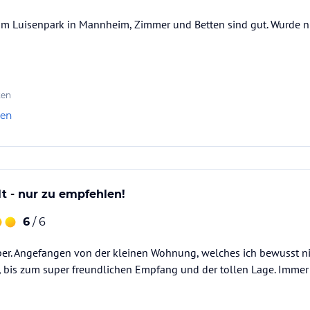
 am Luisenpark in Mannheim, Zimmer und Betten sind gut. Wurde 
ataloginformationen. Alle Angaben ohne
uchung die verbindlichen
Angebotsdetails
des
ten
len
t - nur zu empfehlen!
6
/ 6
er. Angefangen von der kleinen Wohnung, welches ich bewusst n
 bis zum super freundlichen Empfang und der tollen Lage. Immer 