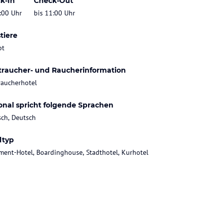
k-In
Check-Out
:00 Uhr
bis 11:00 Uhr
tiere
bt
traucher- und Raucherinformation
raucherhotel
onal spricht folgende Sprachen
sch, Deutsch
ltyp
ment-Hotel, Boardinghouse, Stadthotel, Kurhotel