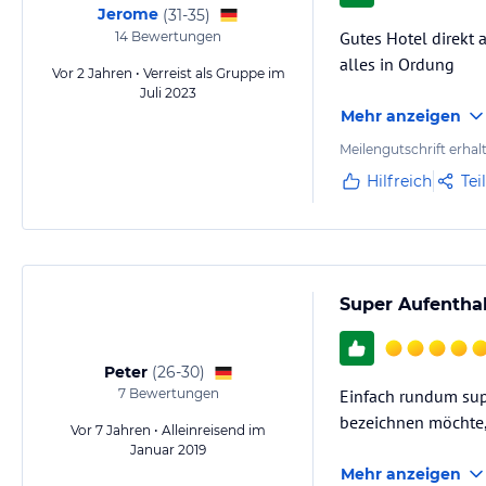
aufsuchen.
Jerome
(
31-35
)
Gutes Hotel direkt
14
Bewertungen
Hinweis:
Allgemeine und unverbindliche Hoteliers-/Veranstalter-/K
alles in Ordung
Vor 2 Jahren • Verreist als Gruppe im
Gewähr und ohne Prüfung durch HolidayCheck. Bitte lies vor der B
Juli 2023
jeweiligen Veranstalters.
Mehr anzeigen
Meilengutschrift erhal
Hilfreich
Tei
Super Aufenthal
Peter
(
26-30
)
7
Bewertungen
Einfach rundum sup
bezeichnen möchte,
Vor 7 Jahren • Alleinreisend im
Januar 2019
Mehr anzeigen