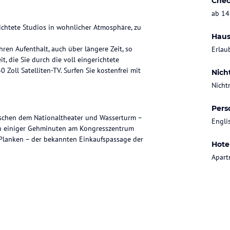
Chec
ab 14
ichtete Studios in wohnlicher Atmosphäre, zu
Haus
hren Aufenthalt, auch über längere Zeit, so
Erlau
 die Sie durch die voll eingerichtete
Zoll Satelliten-TV. Surfen Sie kostenfrei mit
Nich
Nicht
Pers
schen dem Nationaltheater und Wasserturm –
Engli
en einiger Gehminuten am Kongresszentrum
Planken – der bekannten Einkaufspassage der
Hote
Apart