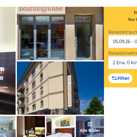
Nur 
Reisezeitrau
05.09.26 - 
Reiseteilneh
2 Erw, 0 Kin
vom Hotelier, Juni 2013
Filter
vom Hotelier, Juni 2013
Alle Bilder
(
15
)