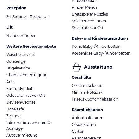
Kinderbecken
Kinder Menüs
Rezeption
Brettspiele/ Puzzles
24-Stunden-Rezeption
Spielbereich Innen
Lift
Spielplatz vor Ort
Nicht verfügbar
Baby- und Kinderausstattung
Weitere Serviceangebote
Keine Baby-/Kinderbetten
Kostenlose Baby-/Kinderbetten
Wäscheservice
Concierge
Ausstattung
Bügelservice
Chemische Reinigung
Geschäfte
Arzt
Geschenkeladen
Fahrradverleih
Minimarkt/Kiosk
Geldautomat vor Ort
Friseur-/Schönheitssalon
Devisenwechsel
Hotelsafe
Räumlichkeiten
Zeitung
Aufenthaltsraum
Informationsschalter für
Gepäckraum
Ausflüge
Garten
Autovermietung
Raucherbereich