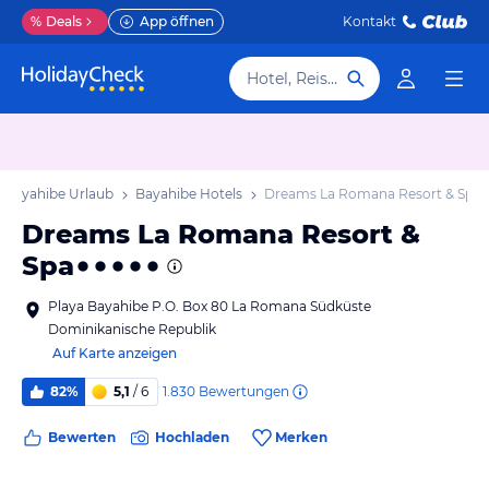
%
Deals
App öffnen
Kontakt
Hotel, Reiseziel
Bayahibe Urlaub
Bayahibe Hotels
Dreams La Romana Resort & Spa
Dreams La Romana Resort &
Spa
Playa Bayahibe P.O. Box 80 La Romana Südküste
Dominikanische Republik
Auf Karte anzeigen
1.830
Bewertungen
82%
5,1
/ 6
Bewerten
Hochladen
Merken