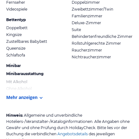
Fernseher
Doppelzimmer
Videospiele
Zweibettzimmer/Twin
Familienzimmer
Bettentyp
Deluxe-Zimmer
Doppelbett
Suite
Kingsize
Behindertenfreundliche Zimmer
Zustellbares Babybett
Rollstuhlgerechte Zimmer
Queensize
Raucherzimmer
Schlafsofa
Nichtraucherzimmer
Minibar
Minibarausstattung
Mit Alkohol
Ohne Alkohol
Mehr anzeigen
Hinweis:
Allgemeine und unverbindliche
Hoteliers-/Veranstalter-/Kataloginformationen. Alle Angaben ohne
Gewähr und ohne Prüfung durch HolidayCheck. Bitte lies vor der
Buchung die verbindlichen
Angebotsdetails
des jeweiligen