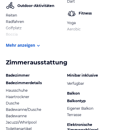
Dart
Outdoor-Aktivitäten
Fitness
Reiten
Radfahren
Yoga
Golfplatz
Aerobic
Boccia
Mehr anzeigen
Zimmerausstattung
Badezimmer
Minibar inklusive
Badezimmerdetails
Verfügbar
Hausschuhe
Balkon
Haartrockner
Balkontyp
Dusche
Eigener Balkon
Badewanne/Dusche
Terrasse
Badewanne
Jacuzzi/Whirlpool
Elektronische
Toilettenartikel
Zimmerschlüssel