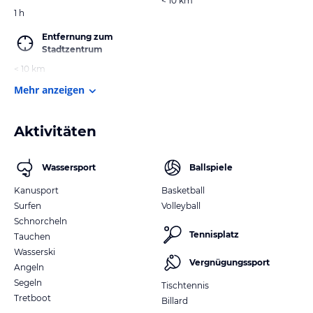
< 10 km
1 h
Entfernung zum
Stadtzentrum
< 10 km
Mehr anzeigen
Aktivitäten
Wassersport
Ballspiele
Kanusport
Basketball
Surfen
Volleyball
Schnorcheln
Tennisplatz
Tauchen
Wasserski
Vergnügungssport
Angeln
Segeln
Tischtennis
Tretboot
Billard