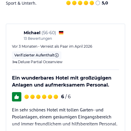
privaten möblierten
Sport & Unterh.
5,0
Balkon oder der Terrasse dieser eleganten Suite mit Marmorböden
Marmorböden und einem geräumigen Bad.
Michael
(
56-60
)
PREMIUM CLUB FAMILIENSUITE
13
Bewertungen
77 m ² 3 PAX
Diese Familiensuite bietet einen herrlichen Blick auf den Garten
Vor 3 Monaten • Verreist als Paar im April 2026
und
Verifizierter Aufenthalt
Garten und bietet ein Schlafzimmer mit Doppelbett,
Deluxe Partial Oceanview
Flachbildschirm
Flachbildfernseher und einem Badezimmer mit
Hydromassagewanne sowie einem
Ein wunderbares Hotel mit großzügigen
Wohnzimmer mit Schlafsofa, Flachbildfernseher und Waschraum.
Anlagen und aufmerksamem Personal.
Gastronomie im Hotel
6
/ 6
Insgesamt gibt es 11 Restaurants in den beiden Resorts.
Ein sehr schönes Hotel mit tollen Garten- und
Dreams La Romana Familie
Poolanlagen, einem geräumigen Eingangsbereich
Gewürze = Buffet
und immer freundlichem und hilfsbereitem Personal.
Schnurrbart = Französisch