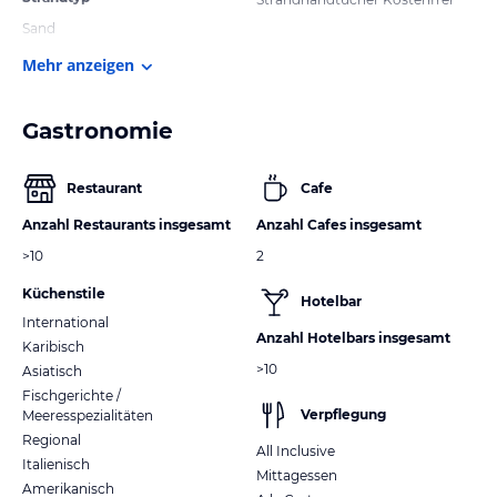
Sand
Mehr anzeigen
Gastronomie
Restaurant
Cafe
Anzahl Restaurants insgesamt
Anzahl Cafes insgesamt
>10
2
Küchenstile
Hotelbar
International
Anzahl Hotelbars insgesamt
Karibisch
>10
Asiatisch
Fischgerichte /
Verpflegung
Meeresspezialitäten
Regional
All Inclusive
Italienisch
Mittagessen
Amerikanisch