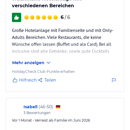
verschiedenen Bereichen
6
/ 6
Große Hotelanlage mit Familienseite und mit Only-
Adults Bereichen. Viele Restaurants, die keine
Wünsche offen lassen (Buffet und ala Card). Bei all
inclusive sind alle Getränke, sowie gute Cocktails
dabei. Die Hotelanlage ist sehr sauber mit vielen
Mehr anzeigen
Liegemöglichkeiten am Pool, wie auch am weißen
Sandstrand, wo fast jeden Abend Hochzeiten
HolidayCheck Club-Punkte erhalten
stattfinden. Es gibt viel verschiedenes
Hilfreich
Teilen
Unterhaltungsprogramm, Casino und viele Rutschen
in einem extra Bereich. Für jeden was dabei, sehr zu
empfehlen.
Isabell
(
46-50
)
3
Bewertungen
Vor 1 Monat • Verreist als Familie im Juni 2026