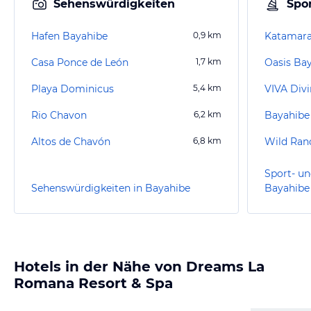
Sehenswürdigkeiten
Spor
Hafen Bayahibe
0,9
km
Katamara
Casa Ponce de León
1,7
km
Playa Dominicus
5,4
km
VIVA Divi
Rio Chavon
6,2
km
Bayahibe
Altos de Chavón
6,8
km
Wild Ran
Sport- un
Sehenswürdigkeiten in Bayahibe
Bayahibe
Hotels in der Nähe von Dreams La
Romana Resort & Spa