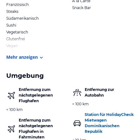
A la Carte
Französisch
Snack Bar
Steaks
Südamerikanisch
Sushi
Vegetarisch
Glutenfrei
Vegan
Mehr anzeigen
Umgebung
Entfernung zum
Entfernung zur
nächstgelegenen
Autobahn
Flughafen
< 100 km
< 100 km
Station für HolidayCheck
Entfernung zum
Mietwagen
nächstgelegenen
Dominikanischen
Flughafen in
Republik
Fahrminuten