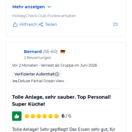
Azzuri = Italienisch
Mehr anzeigen
Ausangate = Südamerikanisch
Der Grill
HolidayCheck Club-Punkte erhalten
Pizzeria
Hilfreich
Teilen
Dreams La Romana Nur für Erwachsene
Sakura = panasiatisch
Caoba = Buffet
Bernard
(
56-60
)
Noor = Mittelmeer Grill
2
Bewertungen
Chinola = Dominikanische Spezialitäten
Stutengrill
Vor 2 Monaten • Verreist als Gruppe im Juni 2026
Verifizierter Aufenthalt
Sport und Unterhaltung
Deluxe Partial Ocean View
Das Fitnessstudio ist von 7 - 20 Uhr geöffnet. Die verschiedenen
Pools und das Meer bieten zudem ausgiebige Bademöglichkeiten.
Tolle Anlage, sehr sauber. Top Personal!
Beautybehandlungen können die Urlauber im Beautybereich
anfragen und buchen (gegen Gebühr). Wenn Sie sich für sportliche
Super Küche!
Aktivitäten begeistern, steht Ihnen vor Ort Equipment zum Billiard
6
/ 6
spielen, Tanz- und Spanischstunden, Volleyball und sogar
Fahrräder zur Verfügung. Die Familienfreundlichkeit der
Unterkunft wird durch das Spielzimmer (nur für Kinder) sowie
Tolle Anlage! Sehr gepflegt! Das Essen sehr gut, für