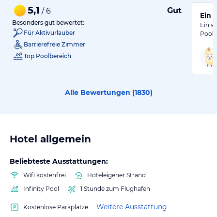
5,1
Gut
/ 6
Ein 
Besonders gut bewertet:
Ein s
Für Aktivurlauber
Poola
Barrierefreie Zimmer
Top Poolbereich
Alle Bewertungen (
1830
)
Hotel allgemein
Beliebteste Ausstattungen:
Wifi kostenfrei
Hoteleigener Strand
Infinity Pool
1 Stunde zum Flughafen
Weitere Ausstattung
Kostenlose Parkplätze