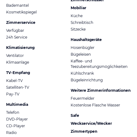
Bademantel
Mobiliar
Kosmetikspiegel
Küche
Zimmerservice
Schreibtisch
Sitzecke
Verfügbar
24h Service
Haushaltsgeräte
Klimatisierung
Hosenbügler
Bügeleisen
Ventilator
Kaffee- und
Klimaanlage
Teezubereitungsmöglichkeiten
TV-Empfang
Kühlschrank
Bügeleinrichtung
Kabel-TV
Satelliten-TV
Weitere Zimmerinformationen
Pay-TV
Feuermelder
Multimedia
Kostenlose Flasche Wasser
Telefon
Safe
DVD-Player
Weckservice/Wecker
CD-Player
Zimmertypen
Radio