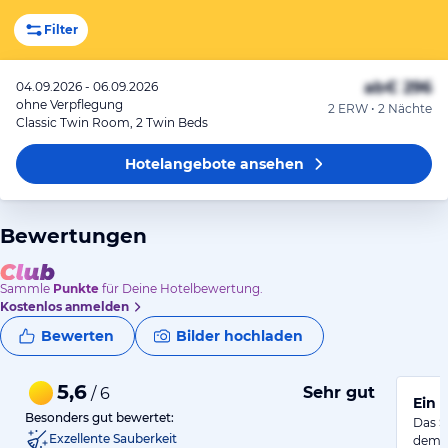
Filter
ab
€ 296
04.09.2026 - 06.09.2026
ohne Verpflegung
2 ERW • 2 Nächte
Classic Twin Room, 2 Twin Beds
Hotelangebote
ansehen
Bewertungen
Sammle
Punkte
für Deine Hotelbewertung.
Kostenlos anmelden
Bewerten
Bilder hochladen
5,6
Sehr gut
/ 6
Ein 
Besonders gut bewertet:
Das S
Exzellente Sauberkeit
dem A