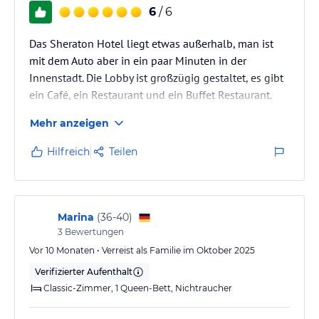
Hinweis:
Verfasst von HolidayCheck mit Hilfe von KI. Alle
6
/ 6
Angaben ohne Gewähr. Bitte lies vor der Buchung die
verbindlichen
Angebotsdetails
des jeweiligen Veranstalters.
Das Sheraton Hotel liegt etwas außerhalb, man ist
mit dem Auto aber in ein paar Minuten in der
Innenstadt. Die Lobby ist großzügig gestaltet, es gibt
ein Café, ein Restaurant und ein Buffet Restaurant.
Mehr anzeigen
Hilfreich
Teilen
Marina
(
36-40
)
3
Bewertungen
Vor 10 Monaten • Verreist als Familie im Oktober 2025
Verifizierter Aufenthalt
Classic-Zimmer, 1 Queen-Bett, Nichtraucher