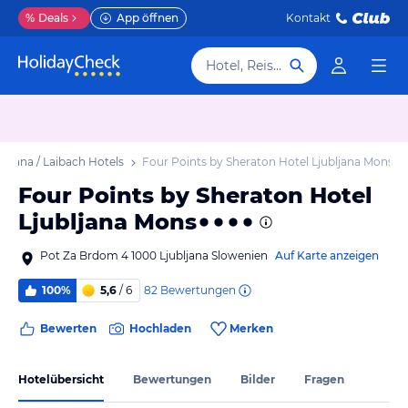
%
Deals
App öffnen
Kontakt
Hotel, Reiseziel
ubljana / Laibach Hotels
Four Points by Sheraton Hotel Ljubljana Mons
Four Points by Sheraton Hotel
Ljubljana Mons
Pot Za Brdom 4 1000 Ljubljana Slowenien
Auf Karte anzeigen
82
Bewertungen
100%
5,6
/ 6
Bewerten
Hochladen
Merken
Hotelübersicht
Bewertungen
Bilder
Fragen