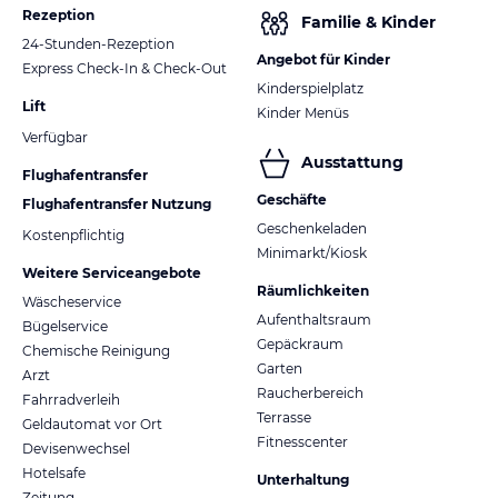
Rezeption
Familie & Kinder
24-Stunden-Rezeption
Angebot für Kinder
Express Check-In & Check-Out
Kinderspielplatz
Lift
Kinder Menüs
Verfügbar
Ausstattung
Flughafentransfer
Geschäfte
Flughafentransfer Nutzung
Geschenkeladen
Kostenpflichtig
Minimarkt/Kiosk
Weitere Serviceangebote
Räumlichkeiten
Wäscheservice
Aufenthaltsraum
Bügelservice
Gepäckraum
Chemische Reinigung
Garten
Arzt
Raucherbereich
Fahrradverleih
Terrasse
Geldautomat vor Ort
Fitnesscenter
Devisenwechsel
Hotelsafe
Unterhaltung
Zeitung