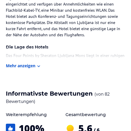
eingerichtet und verfügen über Annehmlichkeiten wie einen
Flachbild-Kabel-TV, eine Minibar und kostenfreies WLAN. Das
Hotel bietet auch Konferenz- und Tagungseinrichtungen sowie
kostenlose Parkplätze. Die Altstadt von Ljubljana ist nur eine
kurze Fahrt entfernt, und das Hotel bietet eine günstige Lage in
der Nähe der Autobahn und des Flughafens.
Die Lage des Hotels
Das Four Points by Sheraton Ljubljana Mons liegt in einer ruhigen
Lage westlich von Ljubljana, umgeben von Wäldern. Es bietet eine
Mehr anzeigen
gute Anbindung an das Stadtzentrum, den Wasserpark Atlantis
und den Flughafen Ljubljana-Brnik. Eine Haltestelle der
öffentlichen Verkehrsmittel ist ebenfalls in der Nähe. Das Hotel ist
auch ein idealer Ausgangspunkt für Skifahrer, da das nächste
Skigebiet etwa 30 km entfernt ist.
Informativste Bewertungen
(von
82
Bewertungen)
Zimmer / Unterbringung im Hotel
Das Hotel verfügt über 114 Zimmer, die über einen Aufzug
Weiterempfehlung
Gesamtbewertung
erreichbar sind. Die Zimmer sind modern und komfortabel
100
%
5,6
eingerichtet und verfügen über Klimaanlage, Heizung, ein
/ 6