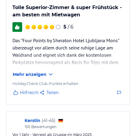
Tolle Superior-Zimmer & super Frühstück -
am besten mit Mietwagen
5
/ 6
Das "Four Points by Sheraton Hotel Ljubljana Mons"
überzeugt vor allem durch seine ruhige Lage am
Waldrand und eignet sich dank der kostenlosen
Parkplätze hervorragend als Basis für Trips mit dem
Mietwagen. Während der ältere Gebäudeteil etwas in
Mehr anzeigen
die Jahre gekommen ist, bieten die modernen
Superior-Zimmer im Neubau erstklassigen Komfort.
HolidayCheck Club-Punkte erhalten
Ein reichhaltiges Frühstück, ein flexibler Service und
Hilfreich
Teilen
ein einladender Bar- und Außenbereich runden den
insgesamt sehr gelungenen Aufenthalt ab.
Kerstin
(
41-45
)
130
Bewertungen
Vor 1 Jahr • Verreist als Gruppe im März 2025