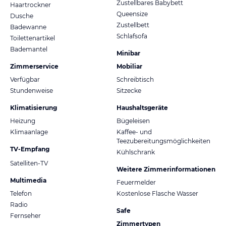
Zustellbares Babybett
Haartrockner
Queensize
Dusche
Zustellbett
Badewanne
Schlafsofa
Toilettenartikel
Bademantel
Minibar
Zimmerservice
Mobiliar
Verfügbar
Schreibtisch
Stundenweise
Sitzecke
Klimatisierung
Haushaltsgeräte
Heizung
Bügeleisen
Klimaanlage
Kaffee- und
Teezubereitungsmöglichkeiten
TV-Empfang
Kühlschrank
Satelliten-TV
Weitere Zimmerinformationen
Multimedia
Feuermelder
Telefon
Kostenlose Flasche Wasser
Radio
Safe
Fernseher
Zimmertypen