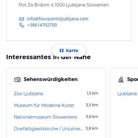
Pot Za Brdom 4 1000 Ljubljana Slowenien
info@fourpointsljubljana.com
+38614702700
Karte
Interessantes in der Nähe
Sehenswürdigkeiten
Spor
Zoo Ljubljana
1,5
km
Ljubljan
Museum für Moderne Kunst
3,5
km
Nationalmuseum Sloweniens
3,6
km
Dreifaltigkeitskirche / Ursulinenkirche
3,8
km