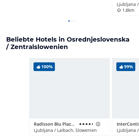
Ljubljana 
1,8km
Beliebte Hotels in Osrednjeslovenska
/ Zentralslowenien
100%
99%
Radisson Blu Plaza Hotel Ljubljana
Ljubljana / Laibach, Slowenien
Ljubljana 