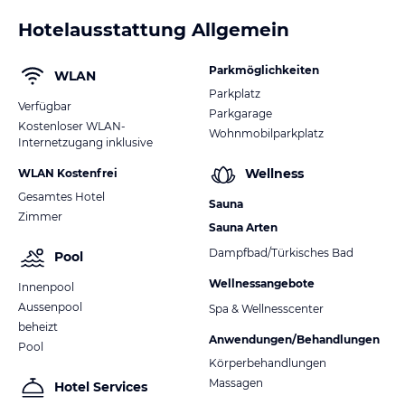
Hotelausstattung Allgemein
Parkmöglichkeiten
WLAN
Parkplatz
Verfügbar
Parkgarage
Kostenloser WLAN-
Wohnmobilparkplatz
Internetzugang inklusive
Wellness
WLAN Kostenfrei
Gesamtes Hotel
Sauna
Zimmer
Sauna Arten
Dampfbad/Türkisches Bad
Pool
Wellnessangebote
Innenpool
Aussenpool
Spa & Wellnesscenter
beheizt
Anwendungen/Behandlungen
Pool
Körperbehandlungen
Massagen
Hotel Services