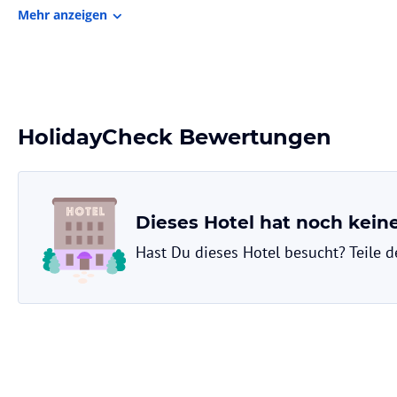
Gastronomie im Hotel
Mehr anzeigen
Das Frühstück wird als Buffet oder halal-zubereitet angeboten. Die Un
Hinweis:
Verfasst von HolidayCheck mit Hilfe von KI. Alle Angaben 
verbindlichen
Angebotsdetails
des jeweiligen Veranstalters.
HolidayCheck Bewertungen
Dieses Hotel hat noch kei
Hast Du dieses Hotel besucht? Teile 