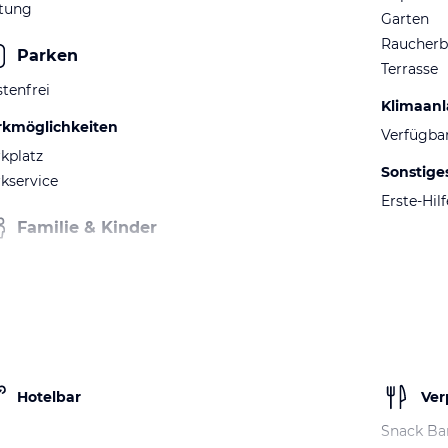
itung
Garten
Raucherb
Parken
Terrasse
tenfrei
Klimaan
rkmöglichkeiten
Verfügba
kplatz
Sonstige
kservice
Erste-Hil
Familie & Kinder
Hotelbar
Ver
Snack Ba