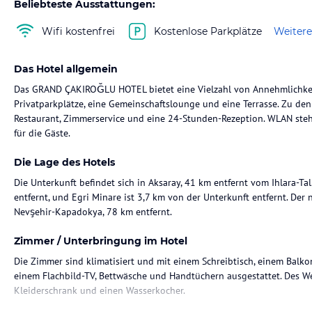
Beliebteste Ausstattungen:
Wifi kostenfrei
Kostenlose Parkplätze
Weitere
Das Hotel allgemein
Das GRAND ÇAKIROĞLU HOTEL bietet eine Vielzahl von Annehmlichkeit
Privatparkplätze, eine Gemeinschaftslounge und eine Terrasse. Zu de
Restaurant, Zimmerservice und eine 24-Stunden-Rezeption. WLAN steht
für die Gäste.
Die Lage des Hotels
Die Unterkunft befindet sich in Aksaray, 41 km entfernt vom Ihlara-Tal
entfernt, und Egri Minare ist 3,7 km von der Unterkunft entfernt. Der
Nevşehir-Kapadokya, 78 km entfernt.
Zimmer / Unterbringung im Hotel
Die Zimmer sind klimatisiert und mit einem Schreibtisch, einem Balko
einem Flachbild-TV, Bettwäsche und Handtüchern ausgestattet. Des We
Kleiderschrank und einen Wasserkocher.