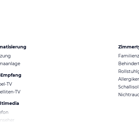
matisierung
Zimmert
izung
Familien
imaanlage
Behinder
Rollstuh
-Empfang
Allergik
el-TV
Schalliso
elliten-TV
Nichtrau
ltimedia
efon
nseher