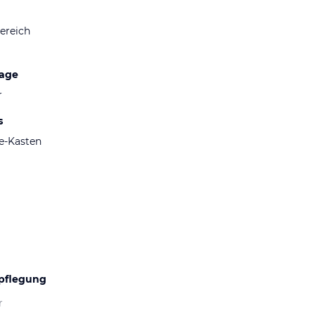
ereich
lage
r
s
fe-Kasten
pflegung
r