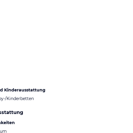
d Kinderausstattung
by-/Kinderbetten
sstattung
hkeiten
aum