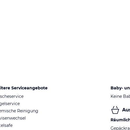
itere Serviceangebote
Baby- un
scheservice
Keine Ba
elservice
Au
emische Reinigung
visenwechsel
Räumlic
elsafe
Gepäckr