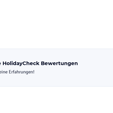
terkunft verfügt über ein Restaurant.
ohne Gewähr. Bitte lies vor der Buchung die
ne HolidayCheck Bewertungen
deine Erfahrungen!