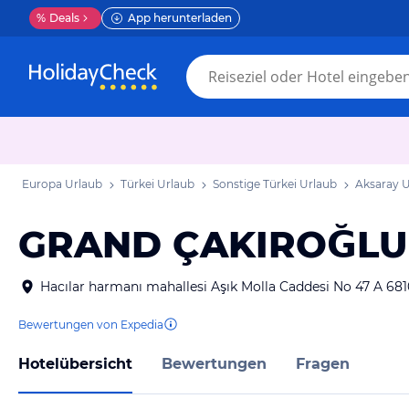
%
Deals
App herunterladen
Europa Urlaub
Türkei Urlaub
Sonstige Türkei Urlaub
Aksaray 
GRAND ÇAKIROĞLU
Hacılar harmanı mahallesi Aşık Molla Caddesi No 47 A 681
Bewertungen von Expedia
Hotelübersicht
Bewertungen
Fragen