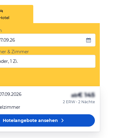
Hotel
m
07.09.26
mer & Zimmer
der, 1 Zi.
€ 145
07.09.2026
ab
2 ERW • 2 Nächte
elzimmer
Hotelangebote
ansehen