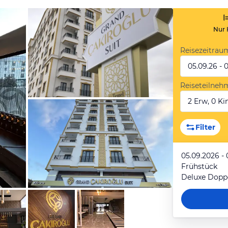
Nur 
Reisezeitrau
05.09.26 - 
Reiseteilneh
2 Erw, 0 Kin
von Expedia
Filter
05.09.2026 - 
Frühstück
Deluxe Dopp
von Expedia