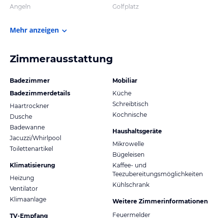
Angeln
Golfplatz
Mehr anzeigen
Zimmerausstattung
Badezimmer
Mobiliar
Badezimmerdetails
Küche
Schreibtisch
Haartrockner
Kochnische
Dusche
Badewanne
Haushaltsgeräte
Jacuzzi/Whirlpool
Mikrowelle
Toilettenartikel
Bügeleisen
Klimatisierung
Kaffee- und
Teezubereitungsmöglichkeiten
Heizung
Kühlschrank
Ventilator
Klimaanlage
Weitere Zimmerinformationen
Feuermelder
TV-Empfang