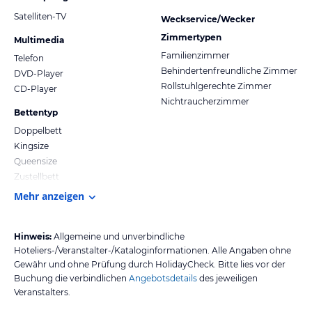
Satelliten-TV
Weckservice/Wecker
Zimmertypen
Multimedia
Familienzimmer
Telefon
Behindertenfreundliche Zimmer
DVD-Player
Rollstuhlgerechte Zimmer
CD-Player
Nichtraucherzimmer
Bettentyp
Doppelbett
Kingsize
Queensize
Zustellbett
Mehr anzeigen
Hinweis:
Allgemeine und unverbindliche
Hoteliers-/Veranstalter-/Kataloginformationen. Alle Angaben ohne
Gewähr und ohne Prüfung durch HolidayCheck. Bitte lies vor der
Buchung die verbindlichen
Angebotsdetails
des jeweiligen
Veranstalters.