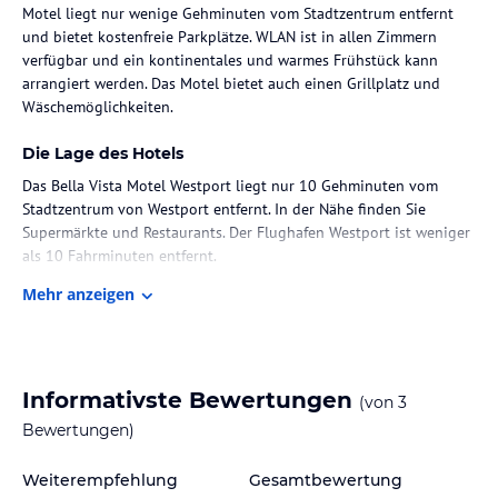
Motel liegt nur wenige Gehminuten vom Stadtzentrum entfernt
und bietet kostenfreie Parkplätze. WLAN ist in allen Zimmern
verfügbar und ein kontinentales und warmes Frühstück kann
arrangiert werden. Das Motel bietet auch einen Grillplatz und
Wäschemöglichkeiten.
Die Lage des Hotels
Das Bella Vista Motel Westport liegt nur 10 Gehminuten vom
Stadtzentrum von Westport entfernt. In der Nähe finden Sie
Supermärkte und Restaurants. Der Flughafen Westport ist weniger
als 10 Fahrminuten entfernt.
Mehr anzeigen
Zimmer / Unterbringung im Hotel
Das Motel verfügt über 18 Zimmer, die täglich gereinigt werden.
Die Zimmer sind geräumig und modern und verfügen über
Heizung, ein eigenes Bad und Tee- und Kaffeezubehör. Einige
Informativste Bewertungen
(von
3
Zimmer bieten auch Kochgelegenheiten. WLAN ist in allen
Zimmern verfügbar.
Bewertungen)
Gastronomie im Hotel
Weiterempfehlung
Gesamtbewertung