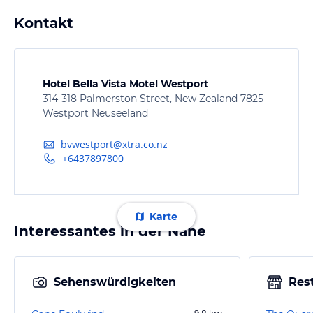
Kontakt
Hotel Bella Vista Motel Westport
314-318 Palmerston Street, New Zealand 7825
Westport Neuseeland
bvwestport@xtra.co.nz
+6437897800
Karte
Interessantes in der Nähe
Sehenswürdigkeiten
Res