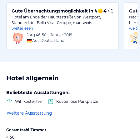
Gute Übernachtungsmöglichkeit in Westport
4
/ 6
Gute
Hotel am Ende der Hauptsstraße von Westport,
Nach 
Standard der Bella Visat Gruppe, man weiß,…
hier 
weiterlesen
weite
Jörg
46-50
•
Januar 2019
Aus Deutschland
Hotel allgemein
Beliebteste Ausstattungen:
Wifi kostenfrei
Kostenlose Parkplätze
Weitere Ausstattung
Gesamtzahl Zimmer
< 50