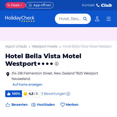
%
Deals
App öffnen
Kontakt
Hotel, Reiseziel
Westport Urlaub
Westport Hotels
Hotel Bella Vista Motel Westport
Hotel Bella Vista Motel
Westport
314-318 Palmerston Street, New Zealand 7825 Westport
Neuseeland
Auf Karte anzeigen
3
Bewertungen
100%
4,5
/ 6
Bewerten
Hochladen
Merken