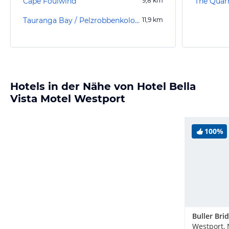
Cape Foulwind
9,8
km
The Quar
Tauranga Bay / Pelzrobbenkolonie
11,9
km
Hotels in der Nähe von Hotel Bella
Vista Motel Westport
100%
Buller Bri
Westport,