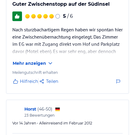
Guter Zwischenstopp auf der Südinsel
5
/ 6
Nach sturzbachartigem Regen haben wir spontan hier
eine Zwischenübernachtung eingelegt. Das Zimmer
im EG war mit Zugang direkt vom Hof und Parkplatz
davor (Motel eben). Es war sehr eng, aber dennoch
gut ausgestattet und sauber. Wir können das Motel
Mehr anzeigen
also gerne weiter empfehlen, auch die Besitzerin
beim Checkin/Checkout war sehr freundlich und hat
Meilengutschrift erhalten
uns gute Tipps gegeben.
Hilfreich
Teilen
Horst
(
46-50
)
23
Bewertungen
Vor 14 Jahren • Alleinreisend im Februar 2012