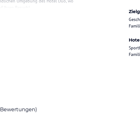
undlichen Umgebung des Hotel Duo, wo
uf Ihren Besuch!
Ziel
Gesch
Famil
us verschiedenen Teilen Prags sowie aus anderen
ch in der Nähe mehrerer wichtiger
Hote
tz. Das Hotel liegt auch nur wenige Meter von
Sport
traktionen Prags in wenigen Minuten erreichen
Famil
 die perfekt auf Touristen, Geschäftsreisende
 Kategorien Superior und Executive, Suiten für
e, die speziell für Allergiker geeignet sind,
ete Präsidentensuite mit Blick auf Prag, einem
Räume des Hotels sind Nichtraucherräume.
Bewertungen)
 einzigartiges gastronomisches Erlebnis
schen und internationalen Küche, wählen Sie
eiten die köstlichen Gerichte direkt vor Ihren