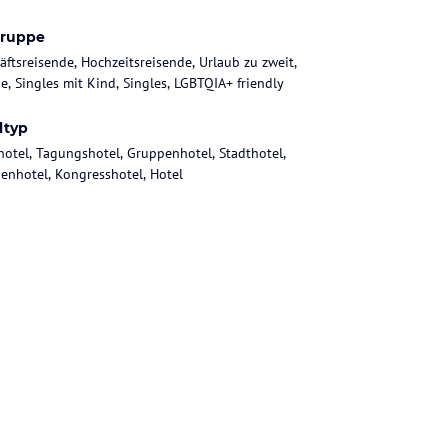
gruppe
äftsreisende, Hochzeitsreisende, Urlaub zu zweit,
ie, Singles mit Kind, Singles, LGBTQIA+ friendly
ltyp
hotel, Tagungshotel, Gruppenhotel, Stadthotel,
ienhotel, Kongresshotel, Hotel