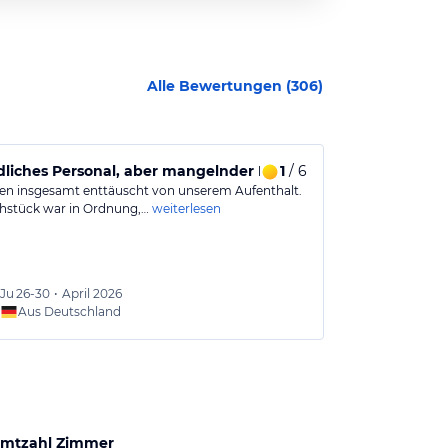
Alle Bewertungen (
306
)
liches Personal, aber mangelnder Komfort und Ausstattung
1
/ 6
Etwas in di
en insgesamt enttäuscht von unserem Aufenthalt.
Das Hotel ist s
hstück war in Ordnung,…
weiterlesen
Jahre gekomme
Ju
26-30
•
April 2026
Redann
Aus Deutschland
Aus
mtzahl Zimmer