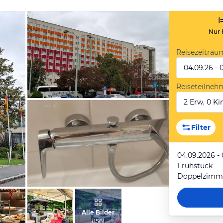
Nur 
Reisezeitrau
04.09.26 - 
Reiseteilneh
2 Erw, 0 Kin
von Gaby, Oktober 2024
Filter
04.09.2026 -
Frühstück
Doppelzimmer
von Marie-Paule, April 2025
Alle Bilder
(
156
)