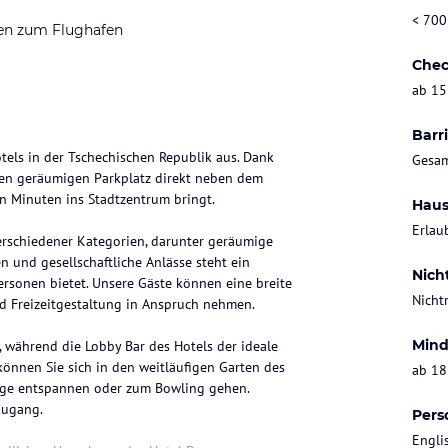
< 700
en zum Flughafen
Chec
ab 15
Barri
els in der Tschechischen Republik aus. Dank
Gesam
einen geräumigen Parkplatz direkt neben dem
en Minuten ins Stadtzentrum bringt.
Haus
Erlau
erschiedener Kategorien, darunter geräumige
n und gesellschaftliche Anlässe steht ein
Nich
Personen bietet. Unsere Gäste können eine breite
Nicht
 Freizeitgestaltung in Anspruch nehmen.
Mind
, während die Lobby Bar des Hotels der ideale
können Sie sich in den weitläufigen Garten des
ab 18
ssage entspannen oder zum Bowling gehen.
Zugang.
Pers
Engli