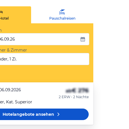
Hotel
Pauschalreisen
m
06.09.26
mer & Zimmer
der, 1 Zi.
€ 276
 06.09.2026
ab
2 ERW • 2 Nächte
, Kat. Superior
Hotelangebote
ansehen