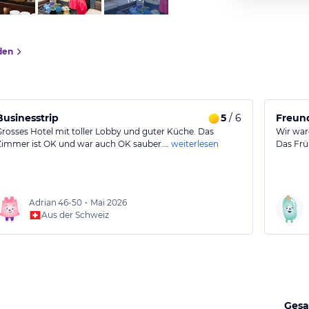
den
Businesstrip
5
/ 6
Freund
Grosses Hotel mit toller Lobby und guter Küche. Das
Wir war
Zimmer ist OK und war auch OK sauber.…
weiterlesen
Das Frü
Adrian
46-50
•
Mai 2026
Aus der Schweiz
Gesa