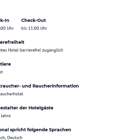
k-In
Check-Out
:00 Uhr
bis 11:00 Uhr
erefreiheit
tes Hotel barrierefrei zugänglich
tiere
bt
traucher- und Raucherinformation
raucherhotel
estalter der Hotelgäste
 Jahre
onal spricht folgende Sprachen
sch, Deutsch