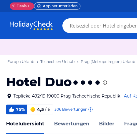
%
Deals
App herunterladen
Europa Urlaub
Tschechien Urlaub
Prag (Metropolregion) Urlaub
Hotel Duo
Teplicka 492/19 19000 Prag Tschechische Republik
Auf K
75%
4,5
/ 6
306
Bewertungen
Hotelübersicht
Bewertungen
Bilder
Frag