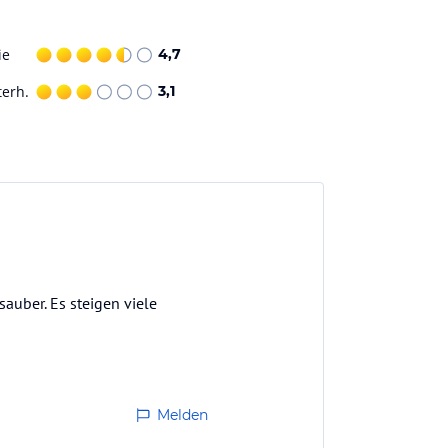
ie
4,7
terh.
3,1
auber. Es steigen viele
Melden