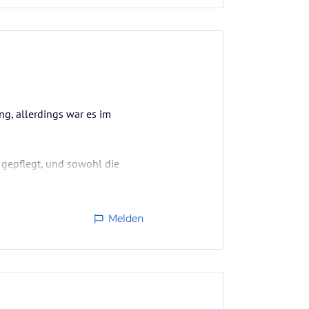
g, allerdings war es im
 gepflegt, und sowohl die
tark beeinträchtigt hat.
ehm warm war.
Melden