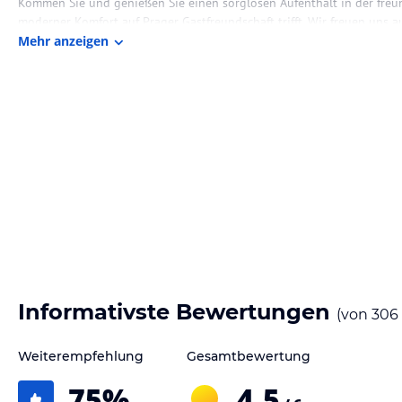
Kommen Sie und genießen Sie einen sorglosen Aufenthalt in der fre
moderner Komfort auf Prager Gastfreundschaft trifft. Wir freuen uns a
Mehr anzeigen
Die Lage des Hotels
Hotel Duo befindet sich in Střížkov in Prag 9. Es ist für Gäste, die a
Städten und Ländern kommen, leicht erreichbar. Das Hotel befindet si
Verkehrsknotenpunkte, und den Gästen steht ein großer Privatparkpla
der Metrostation entfernt, so dass man das Stadtzentrum und alle At
kann.
Zimmer / Unterbringung im Hotel
Das Hotel Duo bietet komfortable Unterkunft in 654 eleganten Räumen,
und Konferenzteilnehmer zugeschnitten sind. Wir bieten Räume in den
Familien oder Firmenkunden. Auch behindertengerechte Räume und Räum
stehen zur Verfügung. Der Stolz des Hotels ist die luxuriös ausgestatt
separaten Bereich für Geschäftstreffen und einer Infrarotsauna. Alle 
Informativste Bewertungen
(von
306
Gastronomie im Hotel
Weiterempfehlung
Gesamtbewertung
Wir laden Sie herzlich in unser Food&Mood Restaurant, das Ihnen ein
garantiert. Kommen Sie und probieren Sie das Beste aus der tschechi
75
%
4,5
aus verschiedenen Stilen von Speisen und Gerichten. Unsere Köche ber