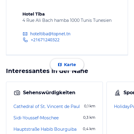
Hotel Tiba
4 Rue Ali Bach hamba 1000 Tunis Tunesien
hoteltiba@topnet.tn
+21671240322
Karte
Interessantes in der Nähe
Sehenswürdigkeiten
Spor
Cathedral of St. Vincent de Paul
0,1
km
HolidayP
Sidi-Youssef-Moschee
0,3
km
Hauptstraße Habib Bourguiba
0,4
km