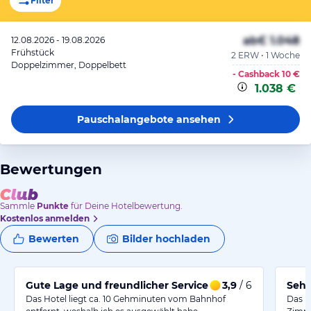
Filter
ab
€ 1.048
12.08.2026 - 19.08.2026
Frühstück
2 ERW • 1 Woche
Doppelzimmer, Doppelbett
- Cashback
10 €
1.038 €
Pauschalangebote
ansehen
Bewertungen
Sammle
Punkte
für Deine Hotelbewertung.
Kostenlos anmelden
Bewerten
Bilder hochladen
Gute Lage und freundlicher Service mit bequemen Zi
3,9
/ 6
Sehr
Das Hotel liegt ca. 10 Gehminuten vom Bahnhof
Das H