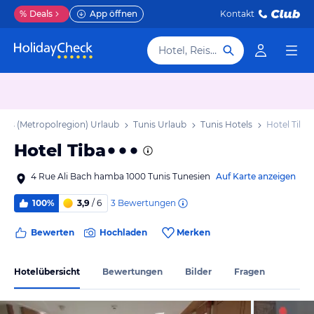
%
Deals
App öffnen
Kontakt
Hotel, Reiseziel
unis (Metropolregion) Urlaub
Tunis Urlaub
Tunis Hotels
Hotel Tiba
Hotel Tiba
4 Rue Ali Bach hamba 1000 Tunis Tunesien
Auf Karte anzeigen
3
Bewertungen
100%
3,9
/ 6
Bewerten
Hochladen
Merken
Hotelübersicht
Bewertungen
Bilder
Fragen