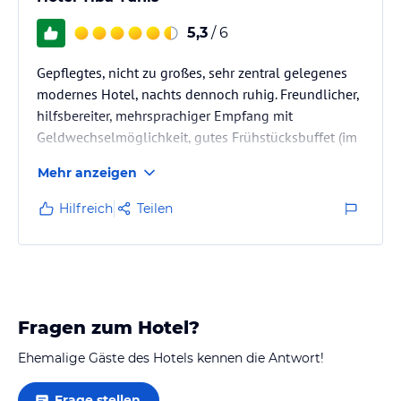
5,3
/ 6
Gepflegtes, nicht zu großes, sehr zentral gelegenes
modernes Hotel, nachts dennoch ruhig. Freundlicher,
hilfsbereiter, mehrsprachiger Empfang mit
Geldwechselmöglichkeit, gutes Frühstücksbuffet (im
Preis enthalten), kostenloses schnelles WLAN, gute
Mehr anzeigen
Klimaanlage, Parken vor dem Haus gut und
kostenlos möglich. Internationales Publikum. Gut
Hilfreich
Teilen
geeignet für Städtereise/Business und als
Ausgangspunkt für Tagesausflüge. Sehr gutes Preis-
Leistungsverhältnis.
Fragen zum Hotel?
Ehemalige Gäste des Hotels kennen die Antwort!
Frage stellen