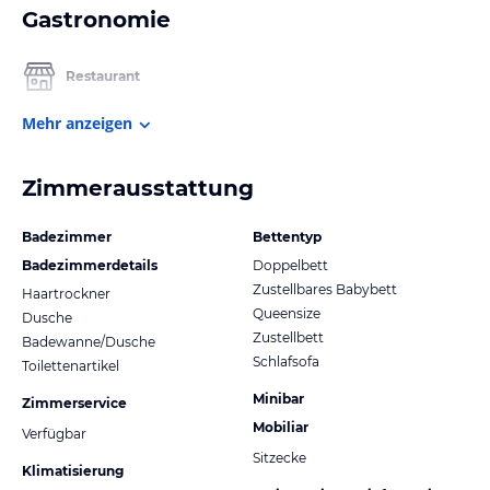
Gastronomie
Restaurant
Mehr anzeigen
Zimmerausstattung
Badezimmer
Bettentyp
Badezimmerdetails
Doppelbett
Zustellbares Babybett
Haartrockner
Queensize
Dusche
Zustellbett
Badewanne/Dusche
Schlafsofa
Toilettenartikel
Minibar
Zimmerservice
Mobiliar
Verfügbar
Sitzecke
Klimatisierung