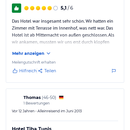
5,1
/ 6
Das Hotel war insgesamt sehr schön. Wir hatten ein
Zimmer mit Terrasse im Innenhof, was nett war. Das
Hotel ist ab Mitternacht von außen geschlossen. Als
wir ankamen, mussten wir uns erst durch klopfen
bemerkbar machen (es gab keine Klingel) - das ist
Mehr anzeigen
schlecht, wenn auf der Buchung steht, dass es eine
24-Stunden-Rezeption gibt. Der Portier war aber sehr
Meilengutschrift erhalten
freundlich und sprach fließend englisch. Gleich an
Hilfreich
Teilen
der Straßenecke liegt die Brasserie des 2 Avenues, in
der man ein großes lokales Bier - was sehr gut
schmeckt -…
Thomas
(
46-50
)
1
Bewertungen
Vor 12 Jahren • Alleinreisend im Juni 2013
Hotel Tiba Tunis