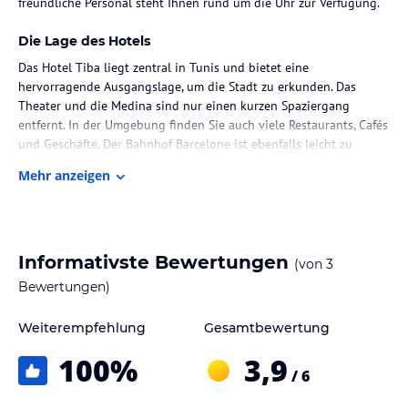
freundliche Personal steht Ihnen rund um die Uhr zur Verfügung.
Die Lage des Hotels
Das Hotel Tiba liegt zentral in Tunis und bietet eine
hervorragende Ausgangslage, um die Stadt zu erkunden. Das
Theater und die Medina sind nur einen kurzen Spaziergang
entfernt. In der Umgebung finden Sie auch viele Restaurants, Cafés
und Geschäfte. Der Bahnhof Barcelone ist ebenfalls leicht zu
erreichen.
Mehr anzeigen
Zimmer / Unterbringung im Hotel
Das Hotel Tiba verfügt über 47 Zimmer, die alle modern
eingerichtet sind und über eine Klimaanlage, Sat-TV und WLAN
Informativste Bewertungen
(von
3
verfügen. Einige Zimmer bieten zudem einen eigenen Balkon. Die
Badezimmer sind mit einer Dusche und einem Haartrockner
Bewertungen)
ausgestattet. Rollstuhlgerechte Zimmer mit barrierefreiem Bad
sind ebenfalls verfügbar.
Weiterempfehlung
Gesamtbewertung
100
%
3,9
Gastronomie im Hotel
/ 6
Im Hotel Tiba erwartet Sie ein Restaurant, in dem Sie ein leckeres
Frühstück genießen können. Starten Sie mit Energie in den Tag