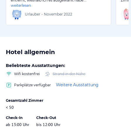
entfernt, weshalb ich es ausgewählt habe.…
Zimme
weiterlesen
Urlauber
•
November 2022
Hotel allgemein
Beliebteste Ausstattungen:
Wifi kostenfrei
Strand in der Nähe
Weitere Ausstattung
Parkplätze verfügbar
Gesamtzahl Zimmer
< 50
Check-In
Check-Out
ab 13:00 Uhr
bis 12:00 Uhr