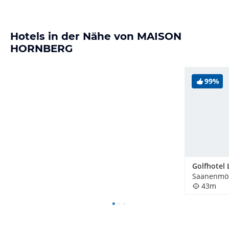
Hotels in der Nähe von MAISON
HORNBERG
99%
Saanenmös
43m