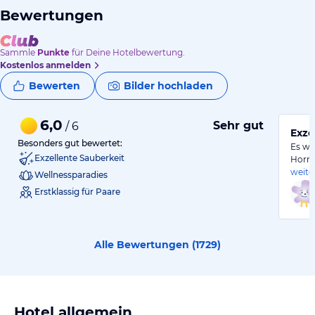
Bewertungen
Sammle
Punkte
für Deine Hotelbewertung.
Kostenlos anmelden
Bewerten
Bilder hochladen
6,0
Sehr gut
/ 6
Exze
Besonders gut bewertet:
Es wa
Exzellente Sauberkeit
Hornb
weite
Wellnessparadies
Erstklassig für Paare
Alle Bewertungen (
1729
)
Hotel allgemein