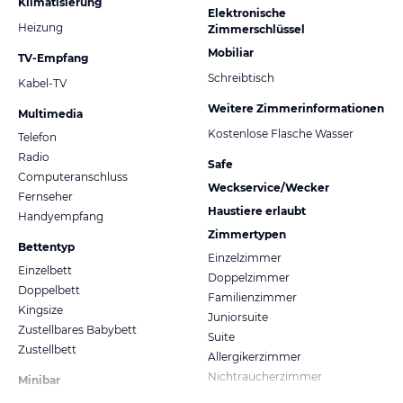
Klimatisierung
Elektronische
Heizung
Zimmerschlüssel
Mobiliar
TV-Empfang
Schreibtisch
Kabel-TV
Weitere Zimmerinformationen
Multimedia
Kostenlose Flasche Wasser
Telefon
Radio
Safe
Computeranschluss
Weckservice/Wecker
Fernseher
Haustiere erlaubt
Handyempfang
Zimmertypen
Bettentyp
Einzelzimmer
Einzelbett
Doppelzimmer
Doppelbett
Familienzimmer
Kingsize
Juniorsuite
Zustellbares Babybett
Suite
Zustellbett
Allergikerzimmer
Nichtraucherzimmer
Minibar