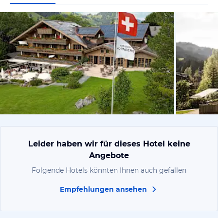
vom Hotelie
Leider haben wir für dieses Hotel keine
Angebote
Folgende Hotels könnten Ihnen auch gefallen
Empfehlungen ansehen