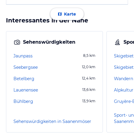
Karte
Interessantes in der Nähe
Sehenswürdigkeiten
Spor
Jaunpass
8,5
km
Seebergsee
12,0
km
Skigebie
Betelberg
12,4
km
Lauenensee
13,6
km
Alpkultur
Bühlberg
13,9
km
Sport- un
Sehenswürdigkeiten in Saanenmöser
Saanenm