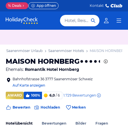
%
Deals
App öffnen
Kontakt
Hotel, Reiseziel
b
Saanenmöser Urlaub
Saanenmöser Hotels
MAISON HORNBERG
MAISON HORNBERG
Ehemals:
Romantik Hotel Hornberg
Bahnhofstrasse 36 3777 Saanenmöser Schweiz
Auf Karte anzeigen
1.729
Bewertungen
AWARD
100%
6,0
/ 6
Bewerten
Hochladen
Merken
Hotelübersicht
Bewertungen
Bilder
Fragen