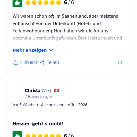
6
/ 6
Wir waren schon oft im Saanenland, aber meistens
enttäuscht von der Unterkunft (Hotels und
Ferienwohnungen). Nun haben wir die für uns
optimale Unterkunft gefunden. Dies Herzlichkeit und
Gastfreundschaft, und zwar der Inhaber und aller
Mehr anzeigen
Mitarbeitenden, in diesem Haus ist einfach
phantastisch. Wir können dieses Hotel aus
Hilfreich
Teilen
Überzeugung wärmstens empfehlen.
Christa
(
71+
)
7
Bewertungen
Vor 3 Wochen • Alleinreisend im Juli 2026
Besser geht's nicht!
6
/ 6