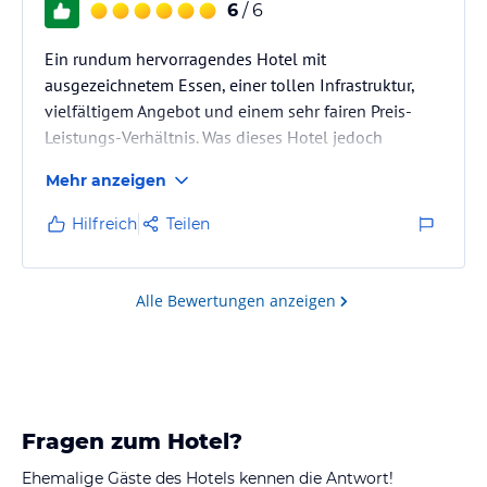
6
/ 6
Ein rundum hervorragendes Hotel mit
ausgezeichnetem Essen, einer tollen Infrastruktur,
vielfältigem Angebot und einem sehr fairen Preis-
Leistungs-Verhältnis. Was dieses Hotel jedoch
wirklich einzigartig macht, ist das Personal: Die
Mehr anzeigen
Gastfreundschaft, Aufmerksamkeit, Freundlichkeit
und der ausgeprägte Dienstleistungsgedanke sind
Hilfreich
Teilen
auf einem Niveau, das ich bisher nirgendwo anders
erlebt habe. Für mich setzt dieses Team den Maßstab
– besser geht es kaum. Ich komme sehr gerne wieder.
Alle Bewertungen anzeigen
Fragen zum Hotel?
Ehemalige Gäste des Hotels kennen die Antwort!