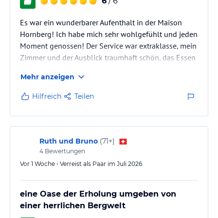
6
/ 6
Es war ein wunderbarer Aufenthalt in der Maison
Hornberg! Ich habe mich sehr wohlgefühlt und jeden
Moment genossen! Der Service war extraklasse, mein
Zimmer und der Ausblick traumhaft schön, das Essen
und die Getränke sehr lecker! Ich hatte ein
Mehr anzeigen
Einzelzimmer mit herrlichem Ausblick auf die Berge.
Ich hatte Halbpension gebucht, das Frühstücksbuffet
Hilfreich
Teilen
mit gratis Zusatzleistungen wie Rührei, Pancakes,
Omelette waren wunderbar! Das Abendmenü zur
Halbpension war ein Traum, 6 leckere Gänge, wenn
man den Salat vom Buffet und…
Ruth und Bruno
(
71+
)
4
Bewertungen
Vor 1 Woche • Verreist als Paar im Juli 2026
eine Oase der Erholung umgeben von
einer herrlichen Bergwelt