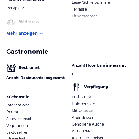
Lese-/Schreibzimmer
Parkplatz
Terrasse
Fitnesscenter
Wellness
Mehr anzeigen
Gastronomie
Anzahl Hotelbars insgesamt
Restaurant
1
Anzahl Restaurants insgesamt
1
Verpflegung
Küchenstile
Frühstück
Halbpension
International
Mittagessen
Regional
Abendessen
Schweizerisch
Gehobene Küche
Vegetarisch
A la Carte
Laktosefrei
Allergiker Speisen