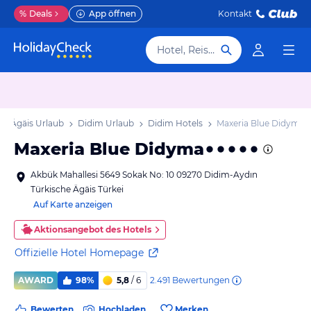
%
Deals
App öffnen
Kontakt
Hotel, Reiseziel
he Ägäis Urlaub
Didim Urlaub
Didim Hotels
Maxeria Blue Didyma
Maxeria Blue Didyma
Akbük Mahallesi 5649 Sokak No: 10 09270 Didim-Aydın
Türkische Ägäis Türkei
Auf Karte anzeigen
Aktionsangebot des Hotels
Offizielle Hotel Homepage
2.491
Bewertungen
AWARD
98%
5,8
/ 6
Bewerten
Hochladen
Merken