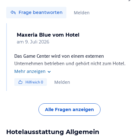
Frage beantworten
Melden
Maxeria Blue
vom Hotel
am
9. Juli 2026
Das Game Center wird von einem externen
Unternehmen betrieben und gehört nicht zum Hotel.
Daher verfügen wir leider über keine genauen
Mehr anzeigen
Informationen zu den Preisen. Die Spielgeräte
Melden
Hilfreich
0
funktionieren mit Jetons. Für den Kauf der Jetons
werden sowohl Barzahlung als auch Kartenzahlung
Alle Fragen anzeigen
Hotelausstattung Allgemein