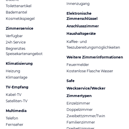
Innenzugang
Toilettenartikel
Bademantel
Elektronische
Kosmetikspiegel
Zimmerschlüssel
Anschlusszimmer
Zimmerservice
Haushaltsgeräte
Verfügbar
Kaffee- und
24h Service
Teezubereitungsmöglichkeiten
Begrenztes
Speisekartenangebot
Weitere Zimmerinformationen
Klimatisierung
Feuermelder
Heizung
Kostenlose Flasche Wasser
Klimaanlage
Safe
TV-Empfang
Weckservice/Wecker
Kabel-TV
Zimmertypen
Satelliten-TV
Einzelzimmer
Doppelzimmer
Multimedia
Zweibettzimmer/Twin
Telefon
Familienzimmer
Fernseher
Dreibettzimmer