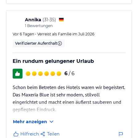
Verbesserungspotenzial sehen wir im
Restaurantbereich: Häufig waren die Tische nicht
gedeckt, da das Personal mit dem Abräumen und
Annika
(
31-35
)
1
Bewertungen
Neueindecken nicht immer hinterherkam. Zudem…
Vor 6 Tagen • Verreist als Familie im Juli 2026
Verifizierter Aufenthalt
Ein rundum gelungener Urlaub
6
/ 6
Schon beim Betreten des Hotels waren wir begeistert.
Das Maxeria Blue ist sehr modern, stilvoll
eingerichtet und macht einen äußerst sauberen und
gepflegten Eindruck.
Mehr anzeigen
Hilfreich
Teilen