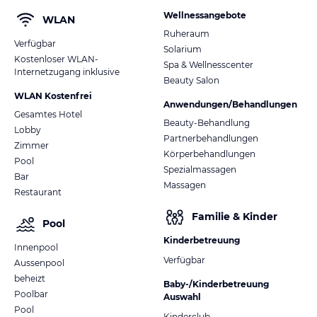
Wellnessangebote
WLAN
Ruheraum
Verfügbar
Solarium
Kostenloser WLAN-
Spa & Wellnesscenter
Internetzugang inklusive
Beauty Salon
WLAN Kostenfrei
Anwendungen/Behandlungen
Gesamtes Hotel
Beauty-Behandlung
Lobby
Partnerbehandlungen
Zimmer
Körperbehandlungen
Pool
Spezialmassagen
Bar
Massagen
Restaurant
Familie & Kinder
Pool
Kinderbetreuung
Innenpool
Verfügbar
Aussenpool
beheizt
Baby-/Kinderbetreuung
Poolbar
Auswahl
Pool
Kinderclub