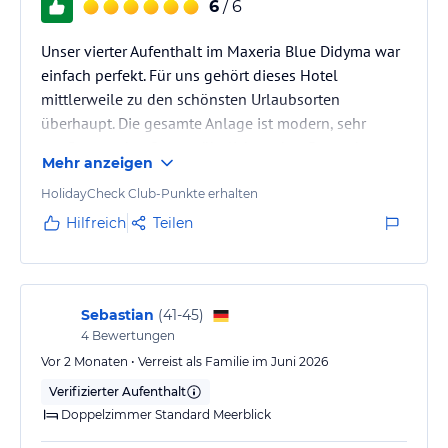
6
/ 6
Unser vierter Aufenthalt im Maxeria Blue Didyma war
einfach perfekt. Für uns gehört dieses Hotel
mittlerweile zu den schönsten Urlaubsorten
überhaupt. Die gesamte Anlage ist modern, sehr
gepflegt und außergewöhnlich sauber. Besonders
Mehr anzeigen
begeistert uns jedes Mal die Herzlichkeit des
gesamten Teams, man fühlt sich vom ersten Moment
HolidayCheck Club-Punkte erhalten
an willkommen. Das Essen ist abwechslungsreich,
Hilfreich
Teilen
frisch und wirklich auf hohem Niveau. Auch die
Zimmer, Pools und das gesamte Ambiente lassen
keine Wünsche offen. Genau deshalb kommen wir…
Sebastian
(
41-45
)
4
Bewertungen
Vor 2 Monaten • Verreist als Familie im Juni 2026
Verifizierter Aufenthalt
Doppelzimmer Standard Meerblick