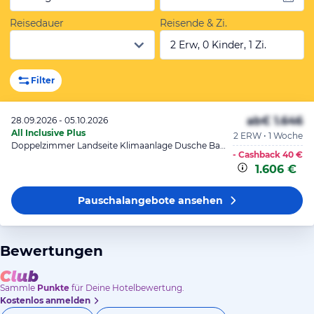
Reisedauer
Reisende & Zi.
2 Erw, 0 Kinder, 1 Zi.
Filter
ab
€ 1.646
28.09.2026 - 05.10.2026
All Inclusive Plus
2 ERW • 1 Woche
Doppelzimmer Landseite Klimaanlage Dusche Balkon
- Cashback
40 €
1.606 €
Pauschalangebote
ansehen
Bewertungen
Sammle
Punkte
für Deine Hotelbewertung.
Kostenlos anmelden