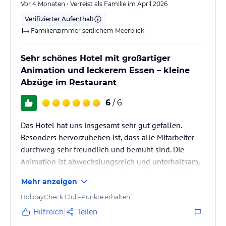
Vor 4 Monaten • Verreist als Familie im April 2026
Verifizierter Aufenthalt
Familienzimmer seitlichem Meerblick
Sehr schönes Hotel mit großartiger
Animation und leckerem Essen – kleine
Abzüge im Restaurant
6
/ 6
Das Hotel hat uns insgesamt sehr gut gefallen.
Besonders hervorzuheben ist, dass alle Mitarbeiter
durchweg sehr freundlich und bemüht sind. Die
Animation ist abwechslungsreich und unterhaltsam,
die Poollandschaft wirklich toll gestaltet und die
Mehr anzeigen
Cocktails sind sehr lecker. Auch das Essen war
reichlich vorhanden und geschmacklich
HolidayCheck Club-Punkte erhalten
überzeugend.
Hilfreich
Teilen