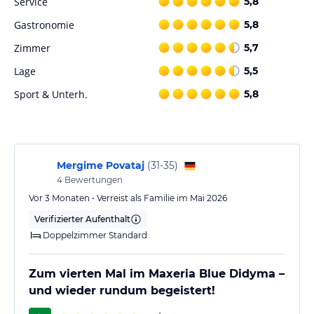
Freizeitmöglichkeiten, darunter Boccia, Beachvolleyball, Volleyball,
Service
5,8
Basketball, Tischtennis, Billard, Darts, Gymnastik und Aerobic. Für
Gastronomie
5,8
Entspannung sorgt der Wellnessbereich mit Sauna, Dampfbad,
Hammam, Schönheitssalon und Massageanwendungen. Zudem
Zimmer
5,7
gibt es ein Animationsprogramm, einen Miniclub, eine Minidisco,
Lage
5,5
Live-Musik und einen Nachtclub für Unterhaltung.
Sport & Unterh.
5,8
Hinweis:
Verfasst von HolidayCheck mit Hilfe von KI. Alle
Angaben ohne Gewähr. Bitte lies vor der Buchung die
verbindlichen
Angebotsdetails
des jeweiligen Veranstalters.
Mergime Povataj
(
31-35
)
4
Bewertungen
Vor 3 Monaten • Verreist als Familie im Mai 2026
Verifizierter Aufenthalt
Doppelzimmer Standard
Zum vierten Mal im Maxeria Blue Didyma –
und wieder rundum begeistert!