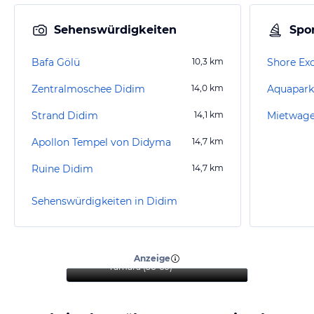
Sehenswürdigkeiten
Spor
Bafa Gölü
10,3
km
Shore Exc
Zentralmoschee Didim
14,0
km
Aquapark
Strand Didim
14,1
km
Apollon Tempel von Didyma
14,7
km
Ruine Didim
14,7
km
Sehenswürdigkeiten in Didim
“
Ein ideales Hotel für
Familien und Paare
”
Anzeige
Tamara
(
56-60
)