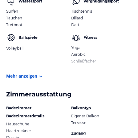
Wassersport
Vergnügungssport
Surfen
Tischtennis
Tauchen
Billard
Tretboot
Dart
Ballspiele
Fitness
Yoga
Volleyball
Aerobic
Schließfächer
Mehr anzeigen
Zimmerausstattung
Badezimmer
Balkontyp
Badezimmerdetails
Eigener Balkon
Terrasse
Hausschuhe
Haartrockner
Zugang
Dusche