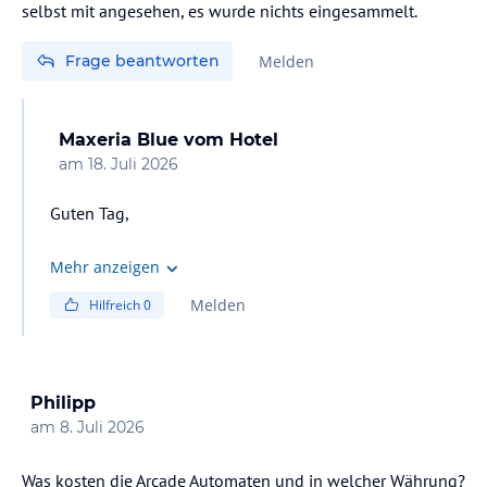
selbst mit angesehen, es wurde nichts eingesammelt.
Frage beantworten
Melden
Maxeria Blue
vom Hotel
am
18. Juli 2026
Guten Tag,
in unserem Hotel gibt es grundsätzlich kein System zur
Mehr anzeigen
Reservierung von Liegen. Um diesem Verhalten
Melden
Hilfreich
0
entgegenzuwirken, wurden in den öffentlichen
Bereichen entsprechende Hinweisschilder angebracht.
Philipp
am
8. Juli 2026
Was kosten die Arcade Automaten und in welcher Währung?