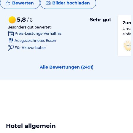
Bewerten
Bilder hochladen
5,8
Sehr gut
/ 6
Zum 
Besonders gut bewertet:
Unser
Preis-Leistungs-Verhältnis
einfa
Ausgezeichnetes Essen
Für Aktivurlauber
Alle Bewertungen (
2491
)
Hotel allgemein