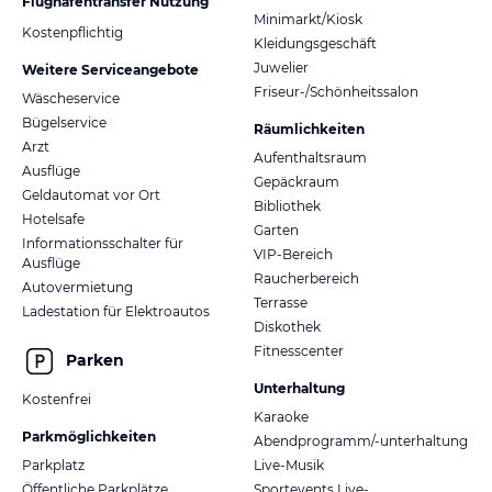
Flughafentransfer Nutzung
Minimarkt/Kiosk
Kostenpflichtig
Kleidungsgeschäft
Juwelier
Weitere Serviceangebote
Friseur-/Schönheitssalon
Wäscheservice
Bügelservice
Räumlichkeiten
Arzt
Aufenthaltsraum
Ausflüge
Gepäckraum
Geldautomat vor Ort
Bibliothek
Hotelsafe
Garten
Informationsschalter für
VIP-Bereich
Ausflüge
Raucherbereich
Autovermietung
Terrasse
Ladestation für Elektroautos
Diskothek
Fitnesscenter
Parken
Unterhaltung
Kostenfrei
Karaoke
Parkmöglichkeiten
Abendprogramm/-unterhaltung
Parkplatz
Live-Musik
Öffentliche Parkplätze
Sportevents Live-