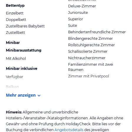
Bettentyp
Deluxe-Zimmer
Juniorsuite
Einzelbett
Superior
Doppelbett
Suite
Zustellbares Babybett
Behindertenfreundliche Zimmer
Zustellbett
Blindengerechte Zimmer
Minibar
Rollstuhlgerechte Zimmer
Minibarausstattung
Schallisolierte Zimmer
Nichtraucherzimmer
Mit Alkohol
Familienzimmer mit zwei
Minibar inklusive
Räumen
Zimmer mit Privatpool
Verfügbar
Balkon
Mehr anzeigen
Hinweis:
Allgemeine und unverbindliche
Hoteliers-/Veranstalter-/Kataloginformationen. Alle Angaben ohne
Gewähr und ohne Prüfung durch HolidayCheck. Bitte lies vor der
Buchung die verbindlichen
Angebotsdetails
des jeweiligen