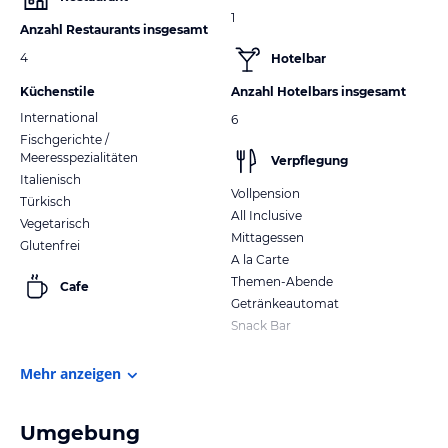
1
Anzahl Restaurants insgesamt
4
Hotelbar
Küchenstile
Anzahl Hotelbars insgesamt
International
6
Fischgerichte /
Meeresspezialitäten
Verpflegung
Italienisch
Vollpension
Türkisch
All Inclusive
Vegetarisch
Mittagessen
Glutenfrei
A la Carte
Themen-Abende
Cafe
Getränkeautomat
Snack Bar
Mehr anzeigen
Umgebung