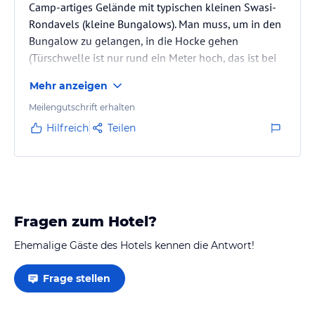
Camp-artiges Gelände mit typischen kleinen Swasi-
Rondavels (kleine Bungalows). Man muss, um in den
Bungalow zu gelangen, in die Hocke gehen
(Türschwelle ist nur rund ein Meter hoch, das ist bei
diesen traditionellen Bauten eben so). Das war ein
Mehr anzeigen
echtes Erlebnis. Die Übernachtung ist spottbillig. Das
Problem ist die nicht vorhandene Hitzedämmung.
Meilengutschrift erhalten
Damit herrschen auch nachts in so einem Rondavel
Hilfreich
Teilen
Sauna-artige Temperaturen. Für eine Nacht auf der
Durchreise war es okay. An einer Safari habe ich dort
nicht teilgenommen.…
Fragen zum Hotel?
Ehemalige Gäste des Hotels kennen die Antwort!
Frage stellen