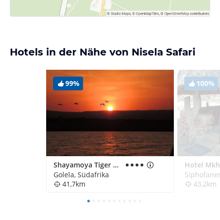
Hotels in der Nähe von Nisela Safari
99%
100%
Shayamoya Tiger Fishing & Game Lodge
Golela, Südafrika
Siphofanen
41,7km
43,2km