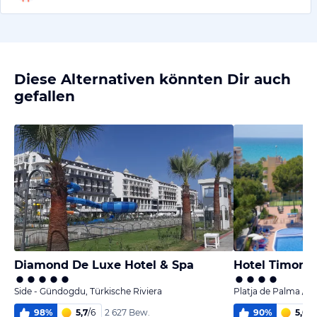
Diese Alternativen könnten Dir auch
gefallen
Diamond De Luxe Hotel & Spa
Hotel Timor
Side - Gündogdu, Türkische Riviera
Platja de Palma / P
98
%
5,7
/
6
90
%
5,0
/
6
2 627 Bew.