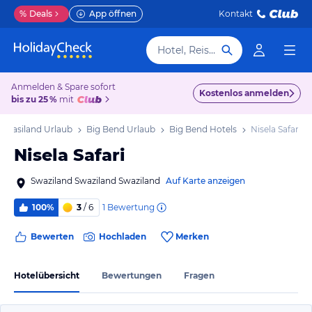
%
Deals
App öffnen
Kontakt
Hotel, Reiseziel
Anmelden & Spare sofort
Kostenlos anmelden
bis zu 25 %
mit
Swasiland Urlaub
Big Bend Urlaub
Big Bend Hotels
Nisela Safari
Nisela Safari
Swaziland Swaziland Swaziland
Auf Karte anzeigen
1
Bewertung
100%
3
/ 6
Bewerten
Hochladen
Merken
Hotelübersicht
Bewertungen
Fragen