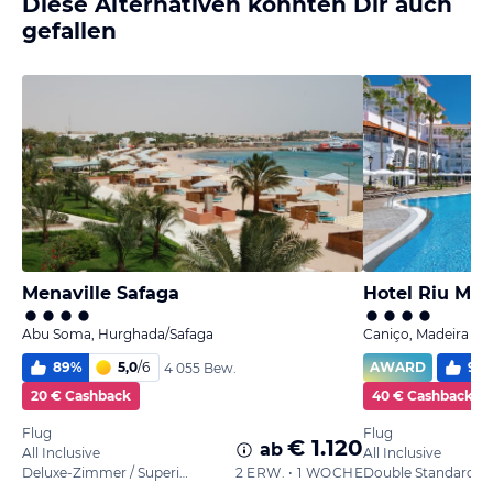
Diese Alternativen könnten Dir auch
gefallen
Menaville Safaga
Hotel Riu Mad
Abu Soma, Hurghada/Safaga
Caniço, Madeira
89
%
5,0
/
6
AWARD
96
4 055 Bew.
20 € Cashback
40 € Cashback
Flug
Flug
€ 1.120
ab
All Inclusive
All Inclusive
Deluxe-Zimmer / Superior
2 ERW. • 1 WOCHE
Double Standard 