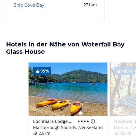
Ship Cove Bay
27,1
km
Hotels in der Nähe von Waterfall Bay
Glass House
95%
100%
Lochmara Lodge Wildlife Recovery & Arts Centre
Hopewell 
Marlborough Sounds, Neuseeland
Raetihi, N
2,9km
4,9km