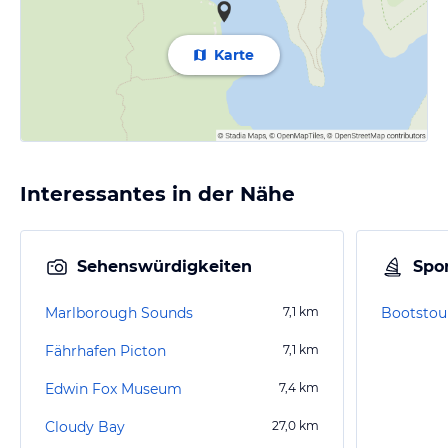
Karte
Interessantes in der Nähe
Sehenswürdigkeiten
Spor
Marlborough Sounds
7,1
km
Bootstou
Fährhafen Picton
7,1
km
Edwin Fox Museum
7,4
km
Cloudy Bay
27,0
km