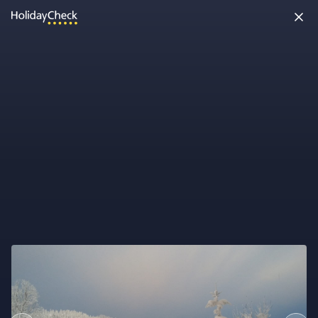
Möchtest Du uns etwas sagen?
Super! Dein Feedback hilft uns dabei, HolidayCheck besser zu
machen!
Feedback abgeben