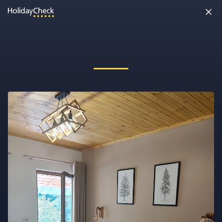
Oh nein, etwas ist schiefgelaufen!
Vielleicht wurde die Seite umbenannt oder sie ist gerade nicht
erreichbar. Tippe bitte die Adresse noch einmal ein oder ruf uns
kostenlos an unter
0891 437 9100
.
Seite neu laden