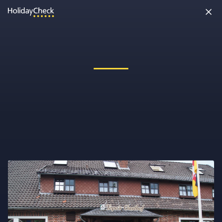
Oh nein, etwas ist schiefgelaufen!
Vielleicht wurde die Seite umbenannt oder sie ist gerade nicht
erreichbar. Tippe bitte die Adresse noch einmal ein oder ruf uns
kostenlos an unter
0891 437 9100
.
Seite neu laden