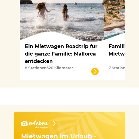
Ein Mietwagen Roadtrip für
Familienur
die ganze Familie: Mallorca
Mietwagen 
entdecken
8 Stationen
320 Kilometer
7 Stationen
460 
Mietwagen im Urlaub -