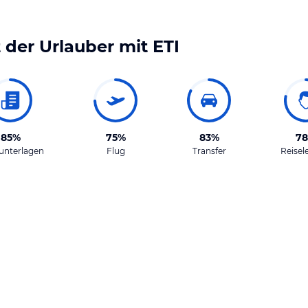
 der Urlauber mit
ETI
85%
75%
83%
7
unterlagen
Flug
Transfer
Reisel