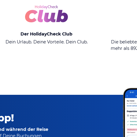
Der HolidayCheck Club
Dein Urlaub. Deine Vorteile. Dein Club.
Die beliebte
mehr als 8
pp!
und während der Reise
f Deine Buchungen