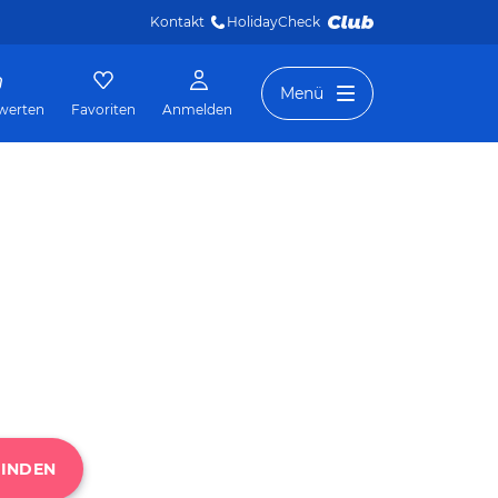
Kontakt
HolidayCheck 
Menü
werten
Favoriten
Anmelden