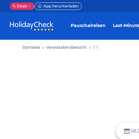
%
Deals
App herunterladen
Pauschalreisen
Last-Minut
Startseite
Veranstalterübersicht
ETI