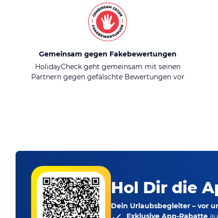
Gemeinsam gegen Fakebewertungen
HolidayCheck geht gemeinsam mit seinen
Partnern gegen gefälschte Bewertungen vor
Hol Dir die A
Dein Urlaubsbegleiter – vor 
Exklusive App-Rabatte
au