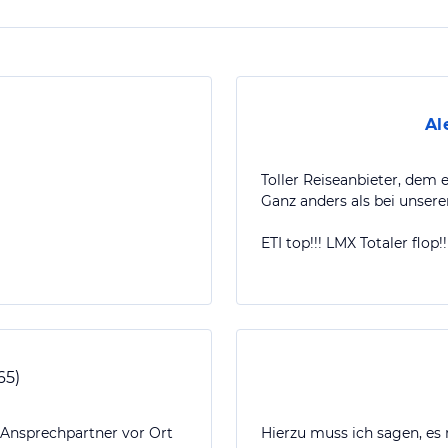
Al
Toller Reiseanbieter, dem e
Ganz anders als bei unser
ETI top!!! LMX Totaler flop!!
65
)
. Ansprechpartner vor Ort
Hierzu muss ich sagen, es 