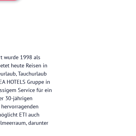
urt wurde 1998 als
etet heute Reisen in
eurlaub, Tauchurlaub
SEA HOTELS Gruppe in
assigem Service für ein
er 30-jährigen
m hervorragenden
möglicht ETI auch
telmeerraum, darunter