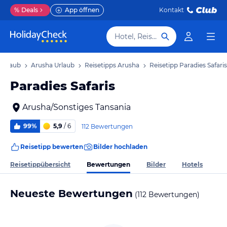
%
Deals
App öffnen
Kontakt
Hotel, Reiseziel
 Urlaub
Arusha Urlaub
Reisetipps Arusha
Reisetipp Paradies Safaris
Paradies Safaris
Arusha/Sonstiges Tansania
99%
5,9
/ 6
112 Bewertungen
Reisetipp bewerten
Bilder hochladen
Bewertungen
Reisetippübersicht
Bilder
Hotels
Neueste Bewertungen
(112 Bewertungen)