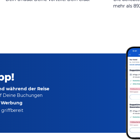
mehr als 8
pp!
und während der Reise
f Deine Buchungen
e Werbung
griffbereit