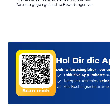
Partnern gegen gefälschte Bewertungen vor
Hol Dir die A
Dein Urlaubsbegleiter – vor 
Exklusive App-Rabatte
au
Komplett kostenlos,
kein
Alle Buchungsinfos immer 
Scan mich