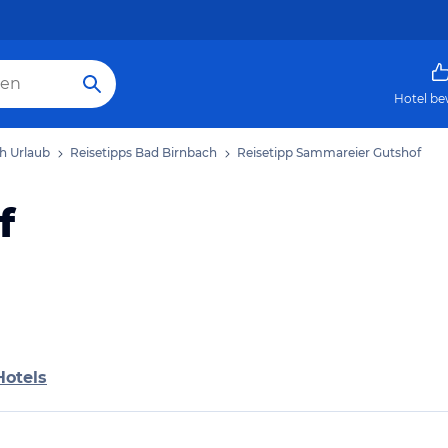
Hotel be
h Urlaub
Reisetipps Bad Birnbach
Reisetipp Sammareier Gutshof
f
Hotels