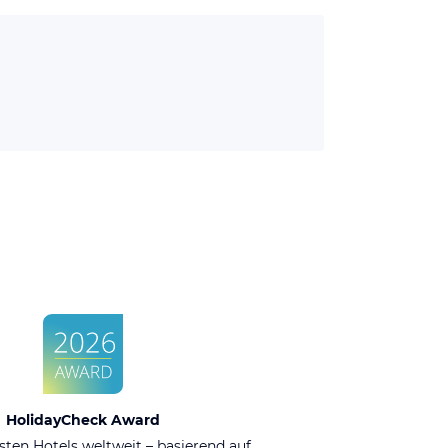
HolidayCheck Award
sten Hotels weltweit – basierend auf