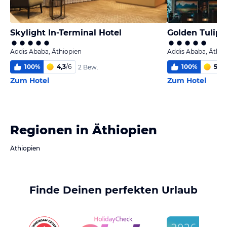
Skylight In-Terminal Hotel
Golden Tulip
Addis Ababa, Äthiopien
Addis Ababa, Äthio
100
%
4,3
/
6
100
%
5
/
6
2 Bew.
Zum Hotel
Zum Hotel
Regionen in Äthiopien
Äthiopien
Finde Deinen perfekten Urlaub