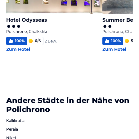
Hotel Odysseas
Summer Beac
Polichrono, Chalkidiki
Polichrono, Chalkid
100
%
6
/
6
100
%
5
/
6
2 Bew.
Zum Hotel
Zum Hotel
Andere Städte in der Nähe von
Polichrono
Kallikratia
Peraia
Nikiti