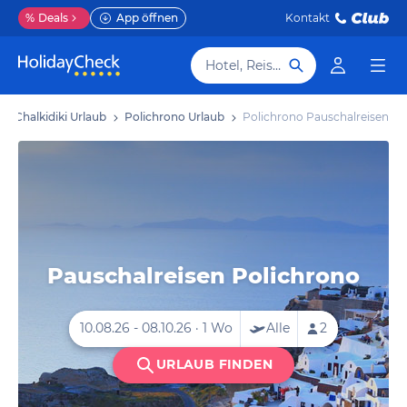
%
Deals
App öffnen
Kontakt
Hotel, Reiseziel
Chalkidiki Urlaub
Polichrono Urlaub
Polichrono Pauschalreisen
Pauschalreisen Polichrono