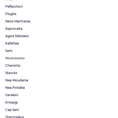
Pefkochori
Flogita
Neos Marmaras
Asprovalta
Agios Nikolaos
Kallithea
Sarti
Vourvourou
Chaniotis
Stavrós
Nea Moudania
Nea Potidea
Gerakini
Kriopigi
Cap Sani
Thermaikos