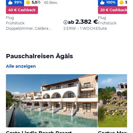
99
%
5,0
/
6
100
%
5,5
/
65 Bew.
40 € Cashback
20 € Cashback
Flug
Flug
2.382 €
ab
Frühstück
Frühstück
Doppelzimmer, Caldera Blick
2 ERW. • 1 WOCHE
Suite
Pauschalreisen Ägäis
Alle anzeigen