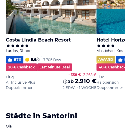
Costa Lindia Beach Resort
Hotel Horizon
Lardos, Rhodos
Mastichari, Kos
97
%
5,6
/
6
AWARD
96
7.705 Bew.
20 € Cashback
Last Minute Deal
40 € Cashback
- 358 €
3.268 €
Flug
Flug
2.910 €
ab
All Inclusive Plus
Halbpension
Doppelzimmer
2 ERW. • 1 WOCHE
Doppelzimmer
Städte in Santorini
Oia