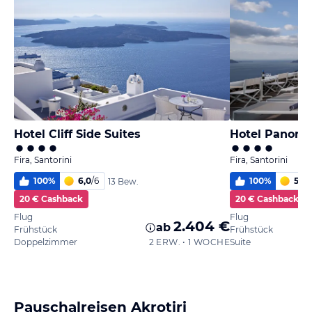
Hotel Cliff Side Suites
Fira, Santorini
Fira, Santorini
100
%
6,0
/
6
100
%
5,5
/
13 Bew.
20 € Cashback
20 € Cashback
Flug
Flug
2.404 €
ab
Frühstück
Frühstück
Doppelzimmer
2 ERW. • 1 WOCHE
Suite
Pauschalreisen Akrotiri