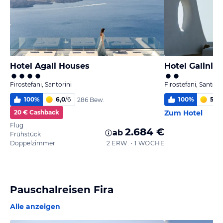
Hotel Agali Houses
Hotel Galini
Firostefani, Santorini
Firostefani, Santori
100
%
6,0
/
6
100
%
5
/
6
286 Bew.
20 € Cashback
Zum Hotel
Flug
2.684 €
ab
Frühstück
Doppelzimmer
2 ERW. • 1 WOCHE
Pauschalreisen Fira
Alle anzeigen