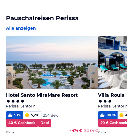
Pauschalreisen Perissa
Alle anzeigen
Hotel Santo MiraMare Resort
Villa Roula
Perissa, Santorini
Perissa, Santorini
91
%
5,2
/
6
100
%
4,9
/
254 Bew.
40 € Cashback
Deal
20 € Cashback
- 474 €
2.584 €
Flug
Flug