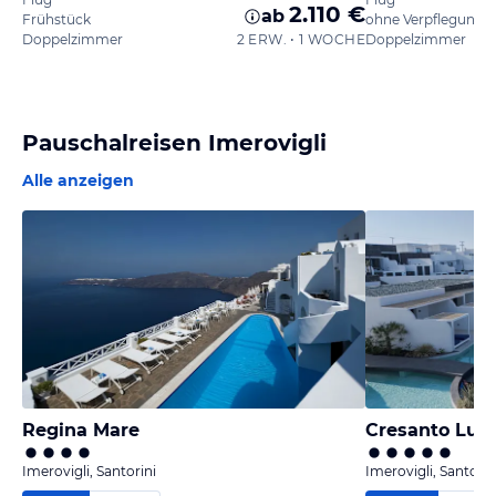
2.110 €
ab
Frühstück
ohne Verpflegung
Doppelzimmer
2 ERW. • 1 WOCHE
Doppelzimmer
Pauschalreisen Imerovigli
Alle anzeigen
Regina Mare
Cresanto Luxu
Imerovigli, Santorini
Imerovigli, Santorin