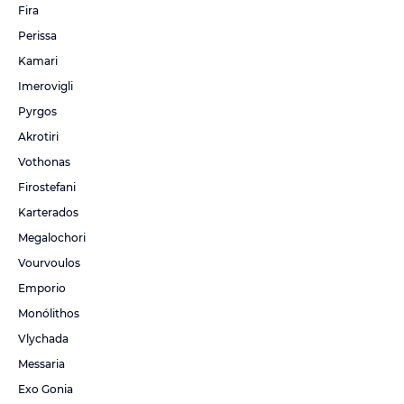
Fira
Perissa
Kamari
Imerovigli
Pyrgos
Akrotiri
Vothonas
Firostefani
Karterados
Megalochori
Vourvoulos
Emporio
Monólithos
Vlychada
Messaria
Exo Gonia