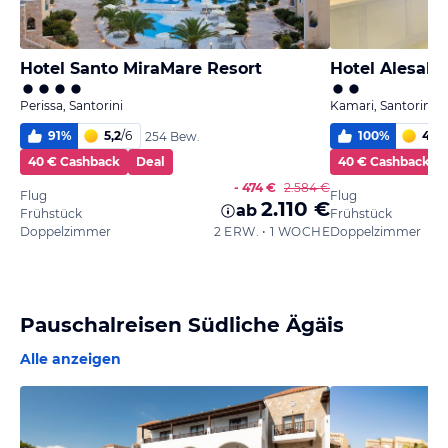
Hotel Santo MiraMare Resort
Hotel Alesah
Perissa, Santorini
Kamari, Santorini
91
%
5,2
/
6
100
%
4,9
/
254 Bew.
40 € Cashback
Deal
40 € Cashback
- 474 €
2.584 €
Flug
Flug
2.110 €
ab
Frühstück
Frühstück
Doppelzimmer
2 ERW. • 1 WOCHE
Doppelzimmer
Pauschalreisen Südliche Ägäis
Alle anzeigen