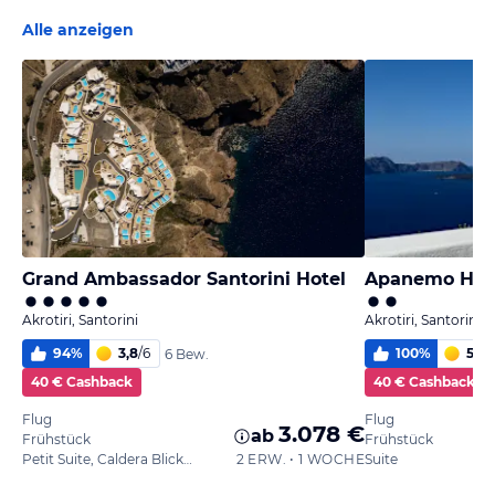
Alle anzeigen
Grand Ambassador Santorini Hotel
Apanemo Hot
Akrotiri, Santorini
Akrotiri, Santorini
94
%
3,8
/
6
100
%
5,6
/
6 Bew.
40 € Cashback
40 € Cashback
Flug
Flug
3.078 €
ab
Frühstück
Frühstück
Petit Suite, Caldera Blick, Privater Pool
2 ERW. • 1 WOCHE
Suite