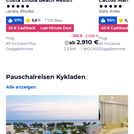
Costa Lindia Beach Resort
Cactus Mare -
Lardos, Rhodos
Stalis, Kreta
97
%
5,6
/
6
96
%
5,5
/
6
7.705 Bew.
20 € Cashback
Last Minute Deal
40 € Cashback
- 358 €
3.268 €
Flug
Flug
2.910 €
ab
All Inclusive Plus
All Inclusive
Doppelzimmer
2 ERW. • 1 WOCHE
Doppelzimmer
Pauschalreisen Kykladen
Alle anzeigen