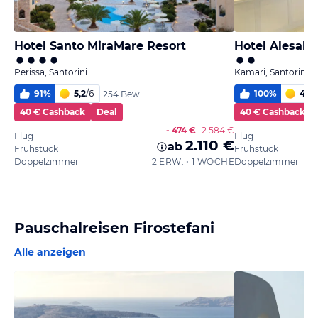
Hotel Santo MiraMare Resort
Hotel Alesah
Perissa, Santorini
Kamari, Santorini
91
%
5,2
/
6
100
%
4,9
/
254 Bew.
40 € Cashback
Deal
40 € Cashback
- 474 €
2.584 €
Flug
Flug
2.110 €
ab
Frühstück
Frühstück
Doppelzimmer
2 ERW. • 1 WOCHE
Doppelzimmer
Pauschalreisen Firostefani
Alle anzeigen