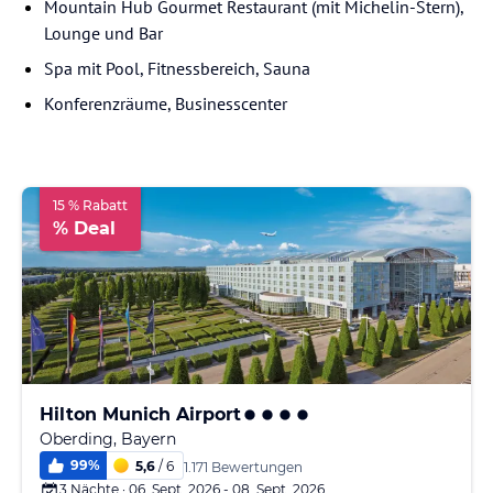
Mountain Hub Gourmet Restaurant (mit Michelin-Stern),
Lounge und Bar
Spa mit Pool, Fitnessbereich, Sauna
Konferenzräume, Businesscenter
15 % Rabatt
% Deal
Hilton Munich Airport
Oberding, Bayern
99
%
5,6
/ 6
1.171 Bewertungen
3 Nächte · 06. Sept. 2026 - 08. Sept. 2026