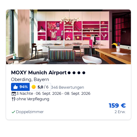
MOXY Munich Airport
Oberding, Bayern
94
%
5,0
/ 6
346 Bewertungen
3 Nächte · 06. Sept. 2026 - 08. Sept. 2026
ohne Verpflegung
159 €
Doppelzimmer
2 Erw.