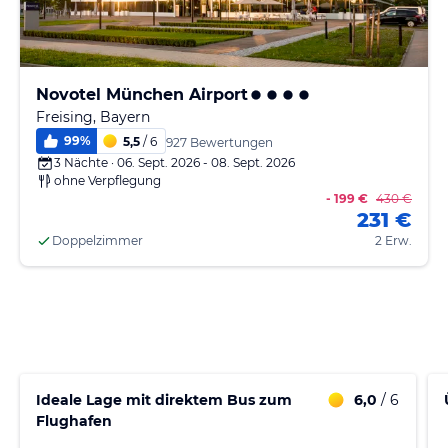
Novotel München Airport
Freising, Bayern
99
%
5,5
/ 6
927 Bewertungen
3 Nächte · 06. Sept. 2026 - 08. Sept. 2026
ohne Verpflegung
- 199 €
430 €
231 €
Doppelzimmer
2 Erw.
Ideale Lage mit direktem Bus zum
6,0
/ 6
Flughafen