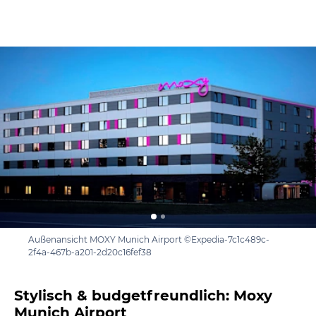
Außenansicht MOXY Munich Airport ©Expedia-7c1c489c-
2f4a-467b-a201-2d20c16fef38
Stylisch & budgetfreundlich: Moxy
Munich Airport