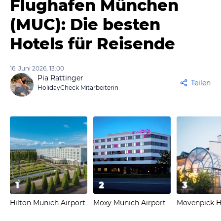
Flughafen München
(MUC): Die besten
Hotels für Reisende
16. Juni 2026, 13:00
Pia Rattinger
Teilen
HolidayCheck Mitarbeiterin
1
2
3
Hilton Munich Airport
Moxy Munich Airport