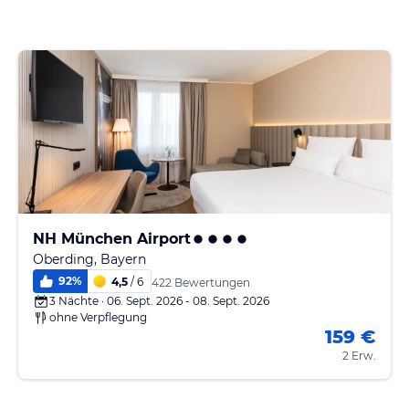
NH München Airport
Oberding, Bayern
92
%
4,5
/ 6
422 Bewertungen
3 Nächte · 06. Sept. 2026 - 08. Sept. 2026
ohne Verpflegung
159 €
2 Erw.