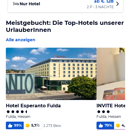
€ 128
ab
Nur Hotel
2 P • 3 NÄCHTE
Meistgebucht: Die Top-Hotels unserer
UrlauberInnen
Alle anzeigen
Hotel Esperanto Fulda
INVITE Hotel 
Fulda, Hessen
Fulda, Hessen
99
%
5,7
/
6
79
%
4,5
/
6
2.273 Bew.