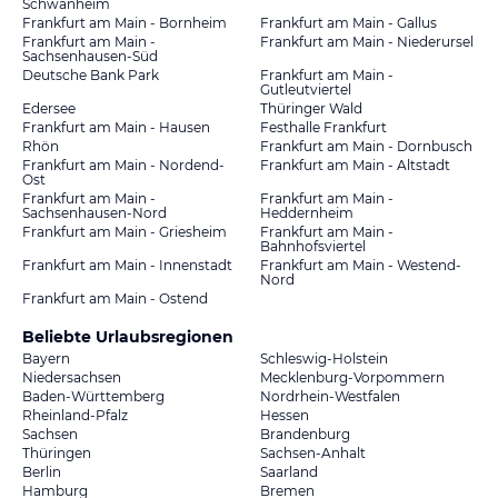
Schwanheim
Frankfurt am Main - Bornheim
Frankfurt am Main - Gallus
Frankfurt am Main -
Frankfurt am Main - Niederursel
Sachsenhausen-Süd
Deutsche Bank Park
Frankfurt am Main -
Gutleutviertel
Edersee
Thüringer Wald
Frankfurt am Main - Hausen
Festhalle Frankfurt
Rhön
Frankfurt am Main - Dornbusch
Frankfurt am Main - Nordend-
Frankfurt am Main - Altstadt
Ost
Frankfurt am Main -
Frankfurt am Main -
Sachsenhausen-Nord
Heddernheim
Frankfurt am Main - Griesheim
Frankfurt am Main -
Bahnhofsviertel
Frankfurt am Main - Innenstadt
Frankfurt am Main - Westend-
Nord
Frankfurt am Main - Ostend
Beliebte Urlaubsregionen
Bayern
Schleswig-Holstein
Niedersachsen
Mecklenburg-Vorpommern
Baden-Württemberg
Nordrhein-Westfalen
Rheinland-Pfalz
Hessen
Sachsen
Brandenburg
Thüringen
Sachsen-Anhalt
Berlin
Saarland
Hamburg
Bremen