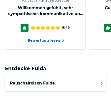
Verreist als Familie im Juni 2026
Ver
Willkommen gefühlt, sehr
Gut
sympathische, kommunikative und
intelligente Menschen
kennenzulernt
6
/ 6
Bewertung lesen
Entdecke
Fulda
Pauschalreisen Fulda