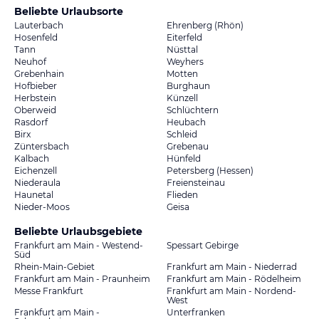
Beliebte Urlaubsorte
Lauterbach
Ehrenberg (Rhön)
Hosenfeld
Eiterfeld
Tann
Nüsttal
Neuhof
Weyhers
Grebenhain
Motten
Hofbieber
Burghaun
Herbstein
Künzell
Oberweid
Schlüchtern
Rasdorf
Heubach
Birx
Schleid
Züntersbach
Grebenau
Kalbach
Hünfeld
Eichenzell
Petersberg (Hessen)
Niederaula
Freiensteinau
Haunetal
Flieden
Nieder-Moos
Geisa
Beliebte Urlaubsgebiete
Frankfurt am Main - Westend-
Spessart Gebirge
Süd
Rhein-Main-Gebiet
Frankfurt am Main - Niederrad
Frankfurt am Main - Praunheim
Frankfurt am Main - Rödelheim
Messe Frankfurt
Frankfurt am Main - Nordend-
West
Frankfurt am Main -
Unterfranken