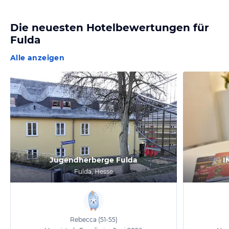
Die neuesten Hotelbewertungen für
Fulda
Alle anzeigen
Jugendherberge Fulda
I
Fulda, Hesse
Rebecca
(51-55)