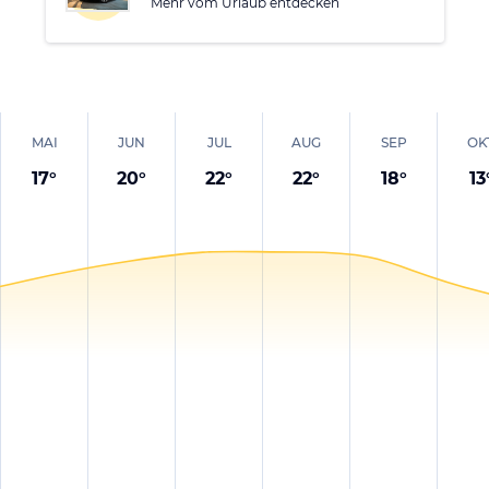
bis hip und modern.
Mehr vom Urlaub entdecken
MAI
JUN
JUL
AUG
SEP
OK
17
°
20
°
22
°
22
°
18
°
13