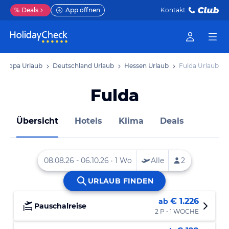
%
Deals
App öffnen
Kontakt
Europa Urlaub
Deutschland Urlaub
Hessen Urlaub
Fulda Urlaub
Fulda
Übersicht
Hotels
Klima
Deals
€ 1.226
ab
Pauschalreise
2 P • 1 WOCHE