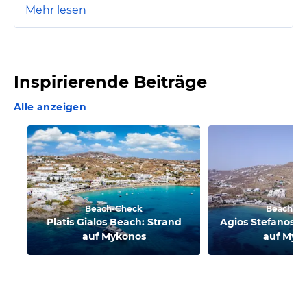
Mehr lesen
Inspirierende Beiträge
Alle anzeigen
Beach-Check
Beach-C
Platis Gialos Beach: Strand
Agios Stefanos B
auf Mykonos
auf Myk