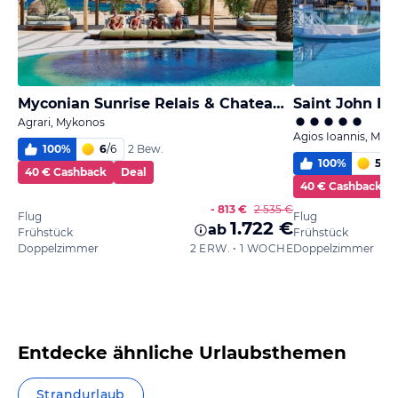
Myconian Sunrise Relais & Chateaux Hotel
Saint John Hot
Agrari, Mykonos
Agios Ioannis, Myk
100
%
6
/
6
2 Bew.
100
%
5,7
/
40 € Cashback
Deal
40 € Cashback
- 813 €
2.535 €
Flug
Flug
1.722 €
ab
Frühstück
Frühstück
Doppelzimmer
2 ERW. • 1 WOCHE
Doppelzimmer
Entdecke ähnliche Urlaubsthemen
Strandurlaub