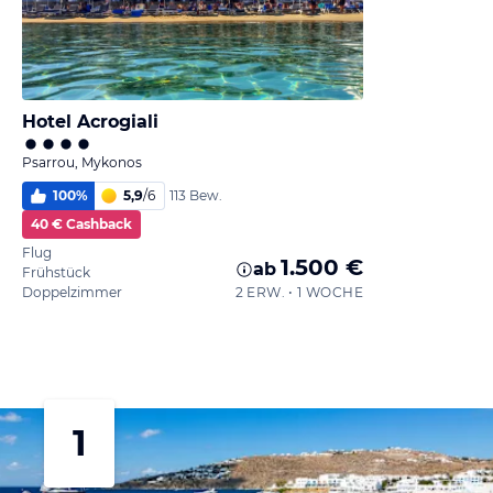
Hotel Acrogiali
Psarrou, Mykonos
100
%
5,9
/
6
113 Bew.
40 € Cashback
Flug
1.500 €
ab
Frühstück
Doppelzimmer
2 ERW. • 1 WOCHE
1