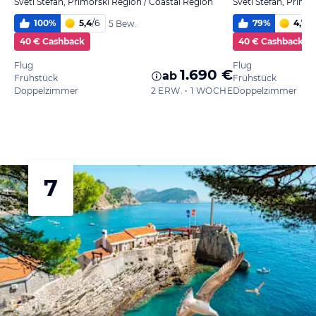
Sveti Stefan, Primorski Region / Coastal Region
Sveti Stefan, Primo
100
%
5,4
/
6
79
%
4,7
/
6
5 Bew.
40 € Cashback
40 € Cashback
Flug
Flug
1.690 €
ab
Frühstück
Frühstück
Doppelzimmer
2 ERW. • 1 WOCHE
Doppelzimmer
7