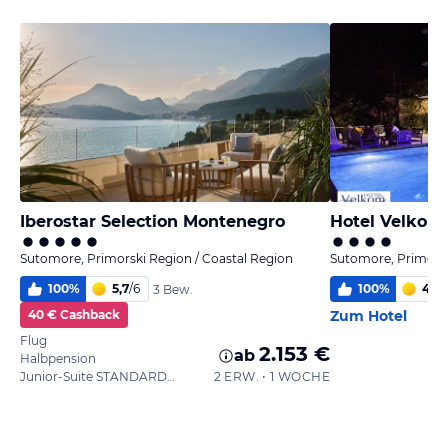
Iberostar Selection Montenegro
Hotel Velkom
Sutomore, Primorski Region / Coastal Region
Sutomore, Primorsk
100
%
5,7
/
6
100
%
4,2
/
3 Bew.
40 € Cashback
Zum Hotel
Flug
2.153 €
ab
Halbpension
Junior-Suite STANDARDZIMMER
2 ERW. • 1 WOCHE