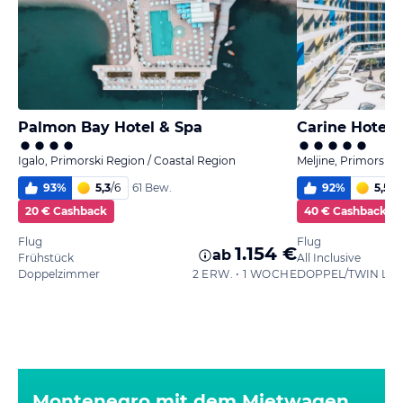
Palmon Bay Hotel & Spa
Carine Hotel
Igalo, Primorski Region / Coastal Region
Meljine, Primorski 
93
%
5,3
/
6
92
%
5,5
/
6
61 Bew.
20 € Cashback
40 € Cashback
Flug
Flug
1.154 €
ab
Frühstück
All Inclusive
Doppelzimmer
2 ERW. • 1 WOCHE
Montenegro mit dem Mietwagen