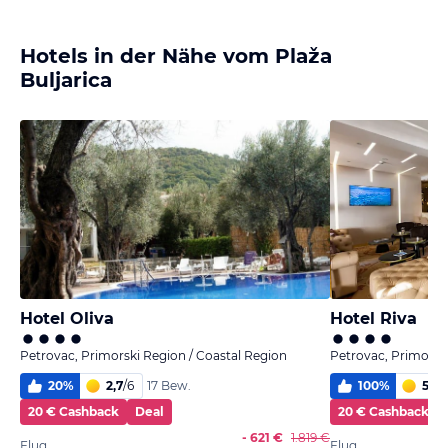
Hotels in der Nähe vom Plaža
Buljarica
Hotel Oliva
Hotel Riva
Petrovac, Primorski Region / Coastal Region
Petrovac, Primorski
20
%
2,7
/
6
100
%
5,9
/
17 Bew.
20 € Cashback
Deal
20 € Cashback
- 621 €
1.819 €
Flug
Flug