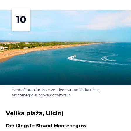
10
Boote fahren im Meer vor dem Strand Velika Plaza,
Montenegro © iStock.com/mnf74
Velika plaža, Ulcinj
Der längste Strand Montenegros