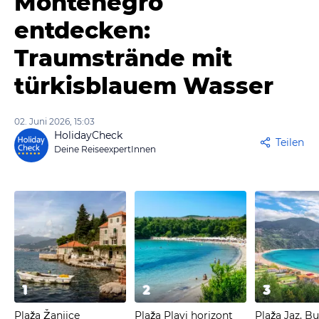
Montenegro
entdecken:
Traumstrände mit
türkisblauem Wasser
02. Juni 2026, 15:03
HolidayCheck
Teilen
Deine ReiseexpertInnen
1
2
3
Plaža Žanjice
Plaža Plavi horizont
Plaža Jaz, B