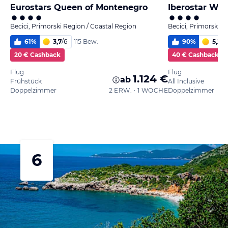
Eurostars Queen of Montenegro
Iberostar Wav
Becici, Primorski Region / Coastal Region
Becici, Primorski R
61
%
3,7
/
6
90
%
5,2
/
6
115 Bew.
20 € Cashback
40 € Cashback
Flug
Flug
1.124 €
ab
Frühstück
All Inclusive
Doppelzimmer
2 ERW. • 1 WOCHE
Doppelzimmer
6