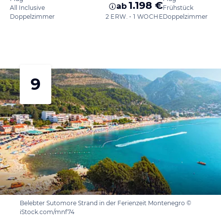
1.198 €
ab
All Inclusive
Frühstück
Doppelzimmer
2 ERW. • 1 WOCHE
Doppelzimmer
9
Belebter Sutomore Strand in der Ferienzeit Montenegro ©
iStock.com/mnf74