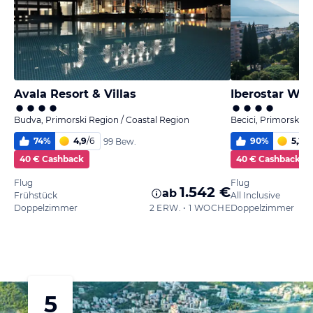
Avala Resort & Villas
Iberostar Wav
Budva, Primorski Region / Coastal Region
Becici, Primorski R
74
%
4,9
/
6
90
%
5,2
/
6
99 Bew.
40 € Cashback
40 € Cashback
Flug
Flug
1.542 €
ab
Frühstück
All Inclusive
Doppelzimmer
2 ERW. • 1 WOCHE
Doppelzimmer
5