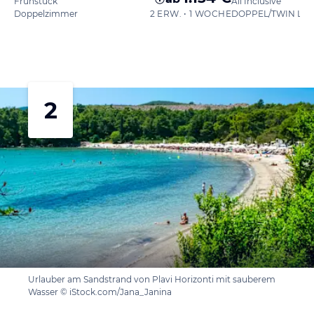
Frühstück
All Inclusive
Doppelzimmer
2 ERW. • 1 WOCHE
2
Urlauber am Sandstrand von Plavi Horizonti mit sauberem
Wasser © iStock.com/Jana_Janina