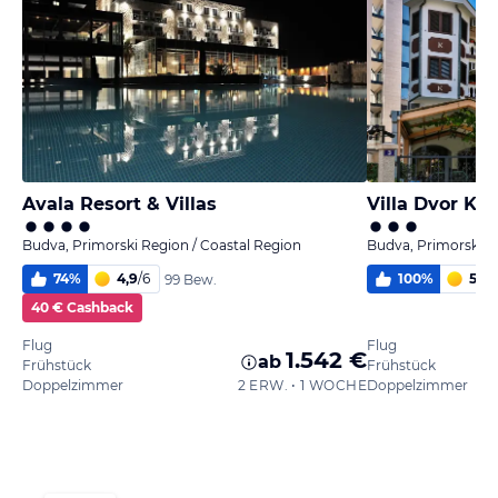
Avala Resort & Villas
Villa Dvor Kor
Budva, Primorski Region / Coastal Region
Budva, Primorski R
74
%
4,9
/
6
100
%
5,0
/
99 Bew.
40 € Cashback
Flug
Flug
1.542 €
ab
Frühstück
Frühstück
Doppelzimmer
2 ERW. • 1 WOCHE
Doppelzimmer