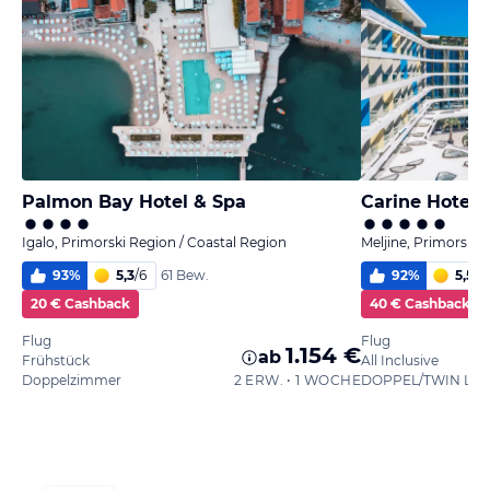
Palmon Bay Hotel & Spa
Carine Hotel
Igalo, Primorski Region / Coastal Region
Meljine, Primorski 
93
%
5,3
/
6
92
%
5,5
/
6
61 Bew.
20 € Cashback
40 € Cashback
Flug
Flug
1.154 €
ab
Frühstück
All Inclusive
Doppelzimmer
2 ERW. • 1 WOCHE