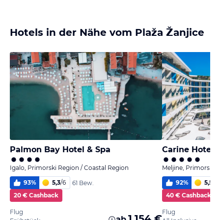
Hotels in der Nähe vom Plaža Žanjice
Palmon Bay Hotel & Spa
Carine Hotel
Igalo, Primorski Region / Coastal Region
Meljine, Primorski 
93
%
5,3
/
6
92
%
5,5
/
6
61 Bew.
20 € Cashback
40 € Cashback
Flug
Flug
1.154 €
ab