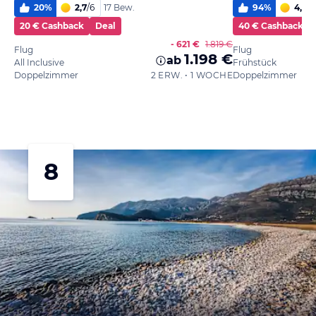
20
%
2,7
/
6
94
%
4,0
/
6
17 Bew.
20 € Cashback
Deal
40 € Cashback
- 621 €
1.819 €
Flug
Flug
1.198 €
ab
All Inclusive
Frühstück
Doppelzimmer
2 ERW. • 1 WOCHE
Doppelzimmer
8