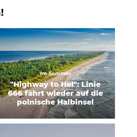
!
Im Sommer
"Highway to Hel": Linie
666 fährt wieder auf die
polnische Halbinsel