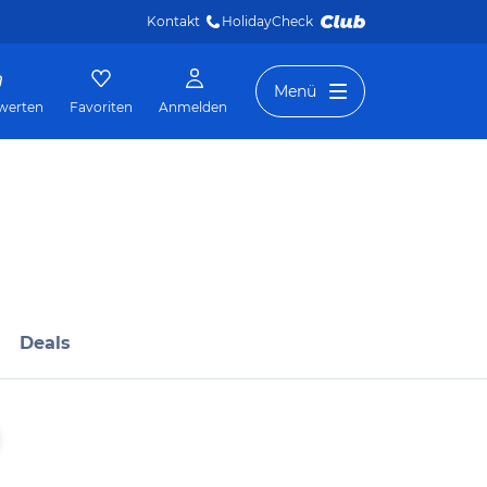
Kontakt
HolidayCheck 
Menü
werten
Favoriten
Anmelden
Deals