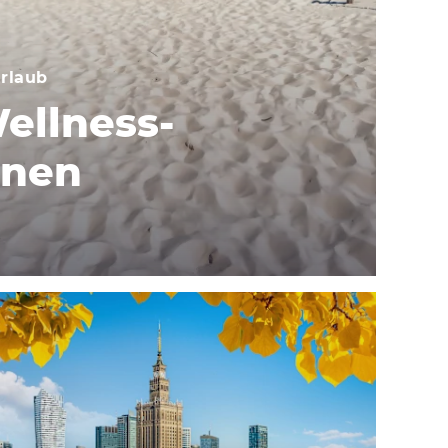
rlaub
Wellness-
onen