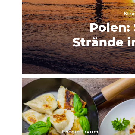
Str
Polen:
Strände i
Foodie-Traum