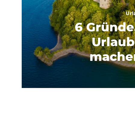
Url
6 Gründe
Urlaub
machen