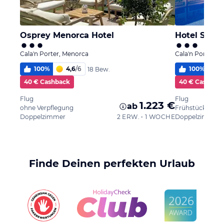
Osprey Menorca Hotel
Hotel Sa Ba
Cala'n Porter, Menorca
Cala'n Porter, 
100
%
4,6
/
6
100
%
5
18 Bew.
40 € Cashback
40 € Cashbac
Flug
Flug
1.223 €
ab
ohne Verpflegung
Frühstück
Doppelzimmer
2 ERW. • 1 WOCHE
Doppelzimmer
Finde Deinen perfekten Urlaub