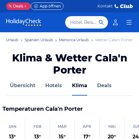
%
Deals
App öffnen
Kontakt
Hotel, Reiseziel
pa Urlaub
Spanien Urlaub
Menorca Urlaub
Wetter Cala'n Porter
Klima & Wetter Cala'n
Porter
Übersicht
Hotels
Klima
Deals
Temperaturen
Cala'n Porter
JAN
FEB
MÄR
APR
MAI
JU
13
°
13
°
15
°
17
°
20
°
24