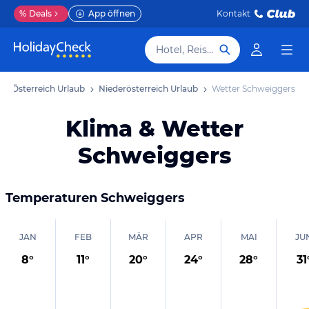
%
Deals
App öffnen
Kontakt
Hotel, Reiseziel
Österreich Urlaub
Niederösterreich Urlaub
Wetter Schweiggers
Klima & Wetter
Schweiggers
Temperaturen
Schweiggers
JAN
FEB
MÄR
APR
MAI
JU
8
°
11
°
20
°
24
°
28
°
31