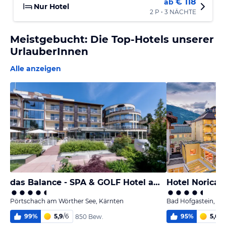
€ 118
ab
Nur Hotel
2 P • 3 NÄCHTE
Meistgebucht: Die Top-Hotels unserer
UrlauberInnen
Alle anzeigen
das Balance - SPA & GOLF Hotel am Wörthersee
Pörtschach am Wörther See, Kärnten
Bad Hofgastein, Sa
99
%
5,9
/
6
95
%
5,6
/
6
850 Bew.