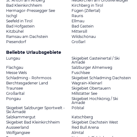
St. Anton am Arlberg
Neukirchen am Großvenediger
Bad Kleinkirchheim
Kirchberg in Tirol
Hermagor-Pressegger See
Fügen (Zillertal)
Ischgl
Rauris
Seefeld in Tirol
Ellmau
Bad Hofgastein
Bad Gastein
Kitzbühel
Mittersill
Ramsau am Dachstein
Wildschönau
Piesendorf
Großarl
Beliebte Urlaubsgebiete
Lungau
Skigebiet Gasteinertal / Ski
Amadé
Flachgau
Salzburger Almenweg
Messe Wels
Fuschlsee
Schladming - Rohrmoos
Skigebiet Schladming Dachstein
Berchtesgadener Land
Wagrain-Kleinarl
Traunsee
Skigebiet Obertauern
Großarltal
Millstätter See
Pongau
Skigebiet Hochkönig / Ski
Amadé
Skigebiet Salzburger Sportwelt -
Pölstal
Ski Amadé
Salzkammergut
Katschberg
Skigebiet Bad Kleinkirchheim
Skigebiet Dachstein West
Ausseerland
Red Bull Arena
Wolfgangsee
Almtal