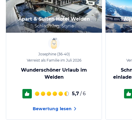
Apart & Suiten Hotel Weiden
Alp
Schladming, Styria
Josephine
(36-40)
Verreist als Familie im Juli 2026
Ver
Wunderschöner Urlaub im
Sch
Weiden
einlade
5,7
/ 6
Bewertung lesen