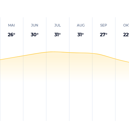
MAI
JUN
JUL
AUG
SEP
OK
26
°
30
°
31
°
31
°
27
°
22