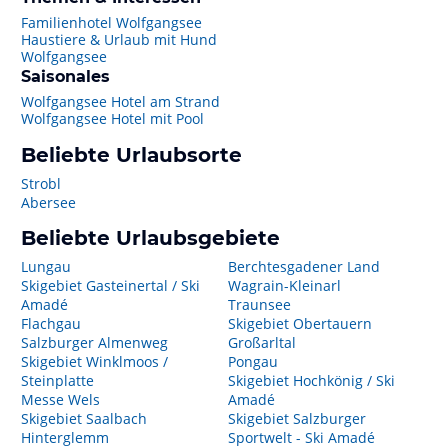
Familienhotel Wolfgangsee
Haustiere & Urlaub mit Hund
Wolfgangsee
Saisonales
Wolfgangsee Hotel am Strand
Wolfgangsee Hotel mit Pool
Beliebte Urlaubsorte
Strobl
Abersee
Beliebte Urlaubsgebiete
Lungau
Berchtesgadener Land
Skigebiet Gasteinertal / Ski
Wagrain-Kleinarl
Amadé
Traunsee
Flachgau
Skigebiet Obertauern
Salzburger Almenweg
Großarltal
Skigebiet Winklmoos /
Pongau
Steinplatte
Skigebiet Hochkönig / Ski
Messe Wels
Amadé
Skigebiet Saalbach
Skigebiet Salzburger
Hinterglemm
Sportwelt - Ski Amadé