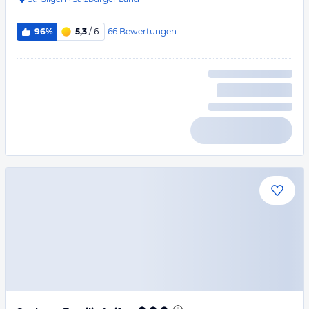
66
Bewertungen
96%
5,3
/ 6