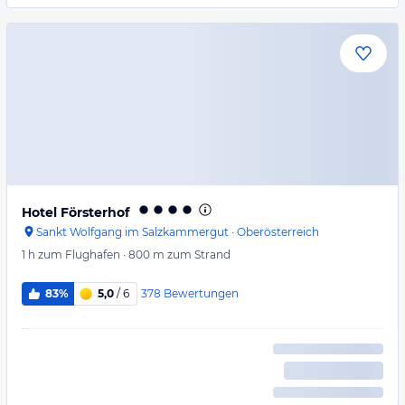
Hotel Försterhof
Sankt Wolfgang im Salzkammergut
·
Oberösterreich
1 h
zum Flughafen
·
800 m
zum Strand
378
Bewertungen
83%
5,0
/ 6