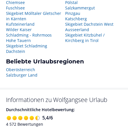
Chiemsee
Pölstal
Fuschlsee
Salzkammergut
Skigebiet Mölltaler Gletscher
Pinzgau
in Kärnten
Katschberg
Kufsteinerland
Skigebiet Dachstein West
Wilder Kaiser
Ausseerland
Schladming - Rohrmoos
Skigebiet Kitzbühel /
Hohe Tauern
Kirchberg in Tirol
Skigebiet Schladming
Dachstein
Beliebte Urlaubsregionen
Oberösterreich
Salzburger Land
Informationen zu
Wolfgangsee
Urlaub
Durchschnittliche Hotelbewertung:
5,4
/
6
4 572
Bewertungen