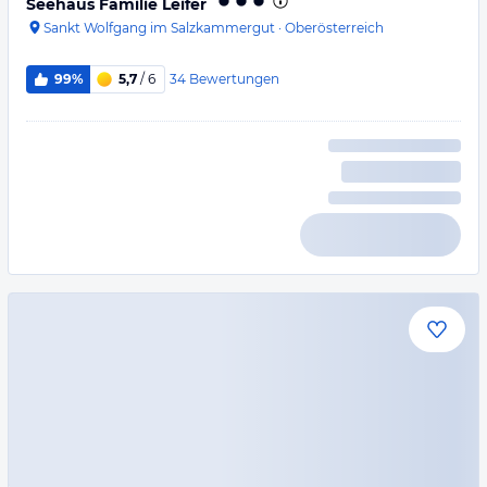
Seehaus Familie Leifer
Sankt Wolfgang im Salzkammergut
·
Oberösterreich
34
Bewertungen
99%
5,7
/ 6