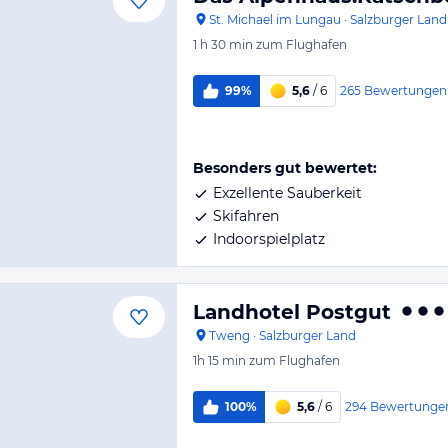
St. Michael im Lungau
·
Salzburger Land
1 h 30 min
zum Flughafen
265
Bewertungen
99%
5,6
/ 6
Besonders gut bewertet:
Exzellente Sauberkeit
Skifahren
Indoorspielplatz
Landhotel Postgut
Tweng
·
Salzburger Land
1h 15 min
zum Flughafen
294
Bewertunge
100%
5,6
/ 6