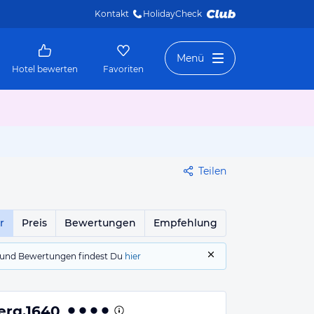
Kontakt
HolidayCheck 
Menü
Hotel bewerten
Favoriten
Teilen
r
Preis
Bewertungen
Empfehlung
gs und Bewertungen findest Du
hier
erg.1640