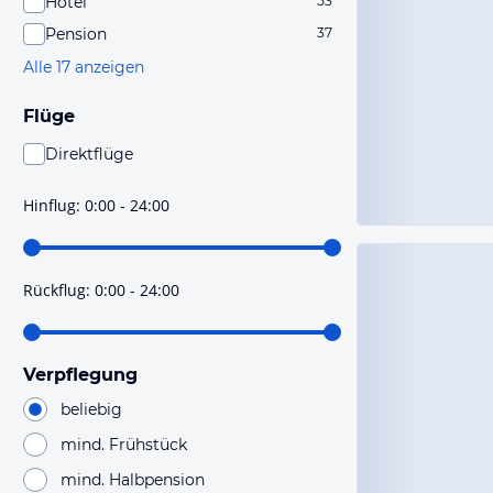
Hotel
53
Pension
37
Alle 17 anzeigen
Flüge
Direktflüge
Du findest mit dieser Einstellung Flüge, die mit sehr
hoher Wahrscheinlichkeit Direktflüge sind. Bitte
Hinflug
:
0:00 - 24:00
prüfe vor der Buchung noch einmal die Flugdetails.
Rückflug
:
0:00 - 24:00
Verpflegung
beliebig
mind. Frühstück
mind. Halbpension