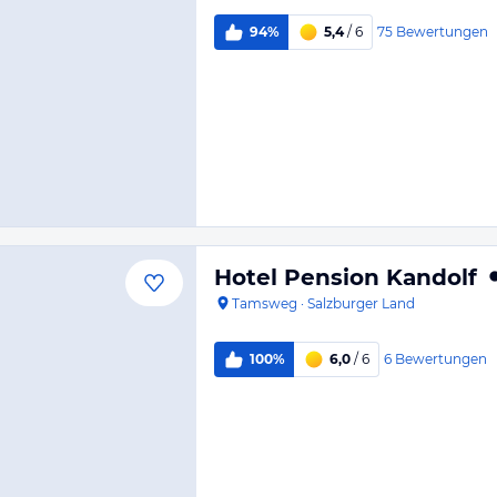
75
Bewertungen
94%
5,4
/ 6
Hotel Pension Kandolf
Tamsweg
·
Salzburger Land
6
Bewertungen
100%
6,0
/ 6