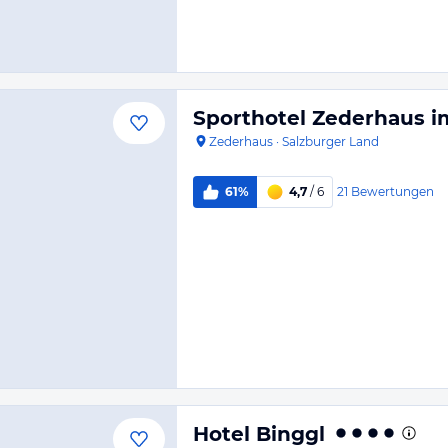
Sporthotel Zederhaus 
Zederhaus
·
Salzburger Land
21
Bewertungen
61%
4,7
/ 6
Hotel Binggl