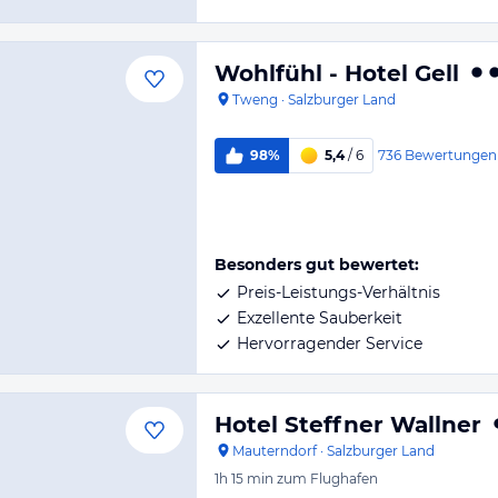
Wohlfühl - Hotel Gell
Tweng
·
Salzburger Land
736
Bewertungen
98%
5,4
/ 6
Besonders gut bewertet:
Preis-Leistungs-Verhältnis
Exzellente Sauberkeit
Hervorragender Service
Hotel Steffner Wallner
Mauterndorf
·
Salzburger Land
1h 15 min
zum Flughafen