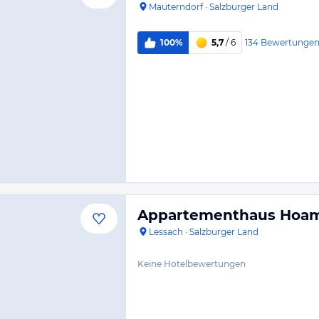
Mauterndorf
·
Salzburger Land
134
Bewertunge
100%
5,7
/ 6
Appartementhaus Hoam
Lessach
·
Salzburger Land
Keine Hotelbewertungen