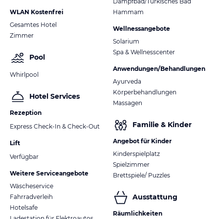
Dampfbad/Türkisches Bad
WLAN Kostenfrei
Hammam
Gesamtes Hotel
Wellnessangebote
Zimmer
Solarium
Spa & Wellnesscenter
Pool
Anwendungen/Behandlungen
Whirlpool
Ayurveda
Körperbehandlungen
Hotel Services
Massagen
Rezeption
Familie & Kinder
Express Check-In & Check-Out
Angebot für Kinder
Lift
Kinderspielplatz
Verfügbar
Spielzimmer
Weitere Serviceangebote
Brettspiele/ Puzzles
Wäscheservice
Ausstattung
Fahrradverleih
Hotelsafe
Räumlichkeiten
Ladestation für Elektroautos