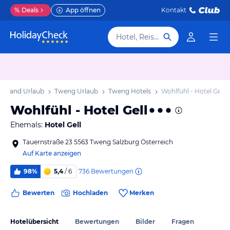
%
Deals
App öffnen
Kontakt
Hotel, Reiseziel
er Land Urlaub
Tweng Urlaub
Tweng Hotels
Wohlfühl - Hotel Gell
Wohlfühl - Hotel Gell
Ehemals:
Hotel Gell
Tauernstraße 23 5563 Tweng Salzburg Österreich
Auf Karte anzeigen
736
Bewertungen
98%
5,4
/ 6
Bewerten
Hochladen
Merken
Hotelübersicht
Bewertungen
Bilder
Fragen