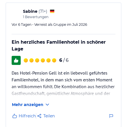
Sabine
(
71+
)
1
Bewertungen
Vor 6 Tagen • Verreist als Gruppe im Juli 2026
Ein herzliches Familienhotel in schöner
Lage
6
/ 6
Das Hotel-Pension Gell ist ein liebevoll geführtes
Familienhotel, in dem man sich vom ersten Moment
an willkommen fühlt. Die Kombination aus herzlicher
Gastfreundschaft, gemütlicher Atmosphäre und der
wunderschönen Berglandschaft macht den
Mehr anzeigen
Aufenthalt zu etwas ganz Besonderem. Ein perfekter
Ort, um die Natur zu genießen und den Alltag hinter
Hilfreich
Teilen
sich zu lassen.