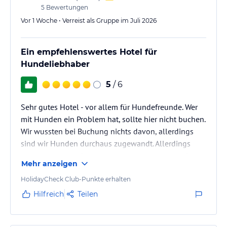
5
Bewertungen
Vor 1 Woche • Verreist als Gruppe im Juli 2026
Ein empfehlenswertes Hotel für
Hundeliebhaber
5
/ 6
Sehr gutes Hotel - vor allem für Hundefreunde. Wer
mit Hunden ein Problem hat, sollte hier nicht buchen.
Wir wussten bei Buchung nichts davon, allerdings
sind wir Hunden durchaus zugewandt. Allerdings
wurde es uns im Speiseraum manchmal zu viel. Wenn
Mehr anzeigen
das Gekläffe eine Unterhaltung schwierig macht und
sich ein großer Hund neben meinem Teller ausgiebig
HolidayCheck Club-Punkte erhalten
schüttelt, ist es dann doch sehr unangenehm. Hier
Hilfreich
Teilen
sollte vielleicht etwas am Konzept gearbeitet werden
und auch Rücksicht auf die Gäste ohne Hund