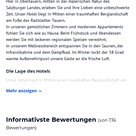
Hier in Obertauern, mitten in der malerischen Natur des
Salzburger Landes, erleben Sie und Ihre Lieben eine unbeschwerte
Zeit. Unser Hotel liegt in Mitten einer traumhaften Berglandschaft
am Fuße des Radstädter Tauern.
In unseren gemütlichen Zimmern und modernen Appartements
fühlen Sie sich wie zu Hause. Beim Frühstück und Abendessen
werden Sie mit leckeren regionalen Speisen verwöhnt.
In unserem Wellnessbereich entspannen Sie in den Saunen, der
Infrarotkabine und dem Dampfbad. Im Winter lockt der 38 Grad
warme Außenwhirlpool unsere Gäste an die frische Luft.
Die Lage des Hotels
Unser Hotel liegt in Mitten einer traumhaften Berglandschaft am
Fuße des Radstädter Tauern. Jeden Tag ein neues Skigebiet. Von
Mehr anzeigen
uns aus erreichen Sie wahlweise mit Ihrem eigenen PKW oder mit
dem Skibus bequem und kostenlosten die LUNGO-Skigebiete
Obertauern (6 km), Grosseck-Speiereck (7 km), Fanningberg (14
km) oder Katschberg-Aineck (18 km).
Vom Hotel aus gibt es Winterwanderwege, Langlaufloipen (25 km),
Informativste Bewertungen
(von
736
Kutschenfahrten u. eine Rodelbahn mit Flutlicht.
Bewertungen)