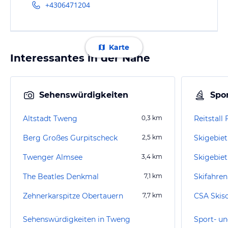
+4306471204
Karte
Interessantes in der Nähe
Sehenswürdigkeiten
Spor
Altstadt Tweng
0,3
km
Reitstall 
Berg Großes Gurpitscheck
2,5
km
Skigebiet
Twenger Almsee
3,4
km
Skigebie
The Beatles Denkmal
7,1
km
Skifahren
Zehnerkarspitze Obertauern
7,7
km
CSA Skisch
Sehenswürdigkeiten in Tweng
Sport- un