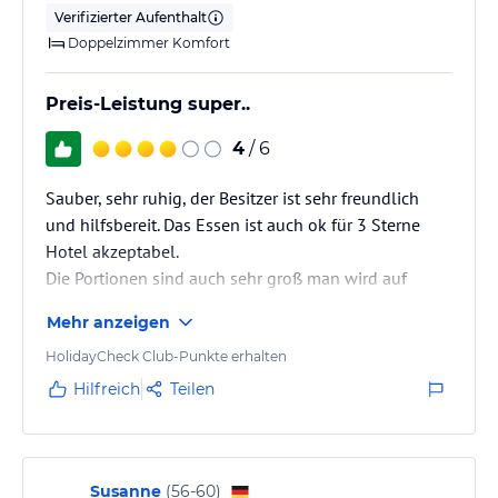
•Frischluftbereich und ein herrlicher Wintergarten zum Relaxen.
Verifizierter Aufenthalt
Doppelzimmer Komfort
TIPP: Ab in den Außenwhirlpool nach einem ereignisreichen
Skitag ...
Preis-Leistung super..
Info: Im Sommer ist das Außenwhirlpool nicht im Betrieb.
4
/ 6
Hinweis:
Allgemeine und unverbindliche
Hoteliers-/Veranstalter-/Kataloginformationen. Alle Angaben
Sauber, sehr ruhig, der Besitzer ist sehr freundlich
ohne Gewähr und ohne Prüfung durch HolidayCheck. Bitte
und hilfsbereit. Das Essen ist auch ok für 3 Sterne
lies vor der Buchung die verbindlichen
Angebotsdetails
des
jeweiligen Veranstalters.
Hotel akzeptabel.
Die Portionen sind auch sehr groß man wird auf
jeden Fall satt.
Mehr anzeigen
HolidayCheck Club-Punkte erhalten
Hilfreich
Teilen
Susanne
(
56-60
)