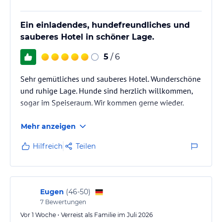
Auch Raucher finden bei uns in der 400 Jahre alten Bauernstube
ein Plätzchen.
Ein einladendes, hundefreundliches und
In unserer Kellerbar „Wegmacherbar“ werden Sie einen lustigen
sauberes Hotel in schöner Lage.
Abend verbringen.
5
/ 6
Sonstige Einrichtungen und Services
Entspannen Sie sich in unserer Wellness-Oase. Ein Ort zum
Sehr gemütliches und sauberes Hotel. Wunderschöne
Wohlfühlen und Abschalten nach erlebnisreichen Urlaubstagen.
und ruhige Lage. Hunde sind herzlich willkommen,
Wir bieten unseren Gästen:
sogar im Speiseraum. Wir kommen gerne wieder.
•200 qm Wellnessoase mit Außenwhirlpool (36 °C warmen Wasser)
für 8 Personen
•Finnische Sauna 90 °C
Mehr anzeigen
•Zirbensauna
•Infrarotkabine mit Lichttherapie
Hilfreich
Teilen
•Dampfbad 45°C
•Solarium (Gebühr)
•Massage (Gebühr)
•Kneippzone
Eugen
(
46-50
)
•Wärmebänke
7
Bewertungen
•Saftbar
Vor 1 Woche • Verreist als Familie im Juli 2026
•Wasserbetten