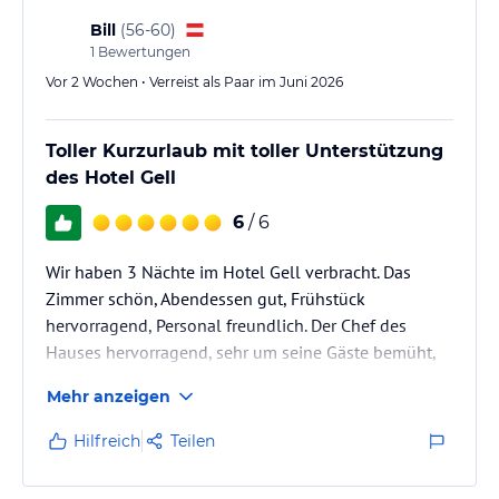
genommen werden.…
Bill
(
56-60
)
1
Bewertungen
Vor 2 Wochen • Verreist als Paar im Juni 2026
Toller Kurzurlaub mit toller Unterstützung
des Hotel Gell
6
/ 6
Wir haben 3 Nächte im Hotel Gell verbracht. Das
Zimmer schön, Abendessen gut, Frühstück
hervorragend, Personal freundlich. Der Chef des
Hauses hervorragend, sehr um seine Gäste bemüht,
hat jeden Tag super Ausflugstips, kennt jeden Stein in
Mehr anzeigen
der Gegend. Wir kommen wieder. Sehr
empfehlenswert
Hilfreich
Teilen