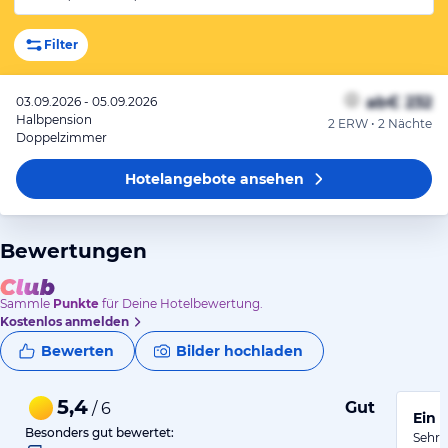
Filter
ab
€ 232
03.09.2026 - 05.09.2026
Halbpension
2 ERW • 2 Nächte
Doppelzimmer
Hotelangebote
ansehen
Bewertungen
Sammle
Punkte
für Deine Hotelbewertung.
Kostenlos anmelden
Bewerten
Bilder hochladen
5,4
Gut
/ 6
Ein 
Besonders gut bewertet:
Sehr 