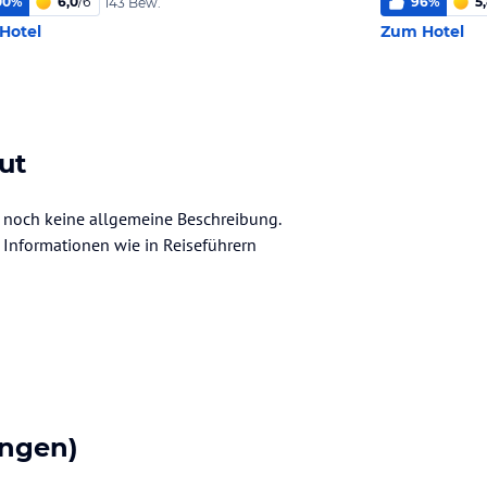
00
%
6,0
/
6
96
%
5
143 Bew.
Hotel
Zum Hotel
ut
er noch keine allgemeine Beschreibung.
ve Informationen wie in Reiseführern
ngen)