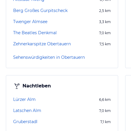
Berg Großes Gurpitscheck
2,5
km
Twenger Almsee
3,3
km
The Beatles Denkmal
7,0
km
Zehnerkarspitze Obertauern
7,5
km
Sehenswürdigkeiten in Obertauern
Nachtleben
Lürzer Alm
6,6
km
Latschen Alm
7,0
km
Gruberstadl
7,1
km