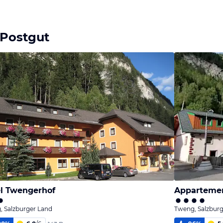
 Postgut
l Twengerhof
Appartemen
, Salzburger Land
Tweng, Salzbur