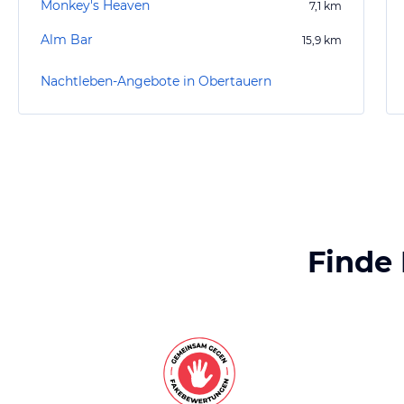
Monkey's Heaven
7,1
km
Alm Bar
15,9
km
Nachtleben-Angebote in Obertauern
Finde