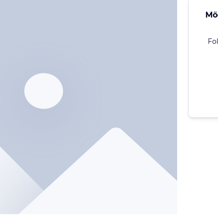
Mö
Fo