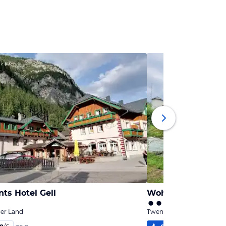
ts Hotel Gell
Wohlfühl - Hotel G
ger Land
Tweng, Salzburger Land