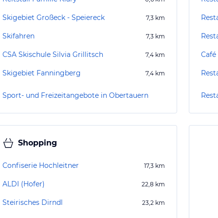
Skigebiet Großeck - Speiereck
Rest
7,3
km
Skifahren
Rest
7,3
km
CSA Skischule Silvia Grillitsch
Café
7,4
km
Skigebiet Fanningberg
Rest
7,4
km
Sport- und Freizeitangebote in Obertauern
Rest
Shopping
Confiserie Hochleitner
17,3
km
ALDI (Hofer)
22,8
km
Steirisches Dirndl
23,2
km