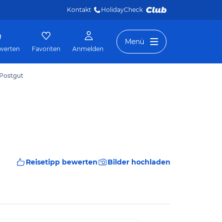
Kontakt
HolidayCheck 
Menü
werten
Favoriten
Anmelden
 Postgut
Reisetipp bewerten
Bilder hochladen