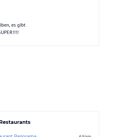
ben, es gibt
SUPER!!!!
Restaurants
aurant Panorama
6,9
km