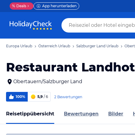
%
Deals
App herunterladen
Europa Urlaub
Österreich Urlaub
Salzburger Land Urlaub
Obert
Restaurant Landhot
Obertauern/Salzburger Land
100%
5,9
/ 6
2 Bewertungen
Reisetippübersicht
Bewertungen
Bilder