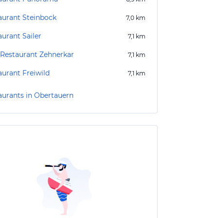
aurant Steinbock
7,0
km
aurant Sailer
7,1
km
 Restaurant Zehnerkar
7,1
km
aurant Freiwild
7,1
km
aurants in Obertauern