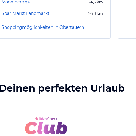
Mandlberggut
24,5
km
Spar Markt Landmarkt
26,0
km
Shoppingmöglichkeiten in Obertauern
 Deinen perfekten Urlaub