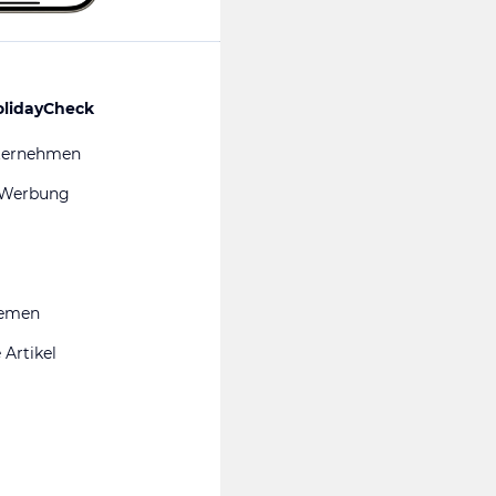
olidayCheck
ternehmen
 Werbung
hemen
 Artikel