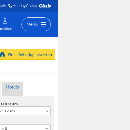
takt
HolidayCheck 
Menü
melden
Einen Reisetipp bewerten
Hotels
ezeitraum
06.10.2026
der
0