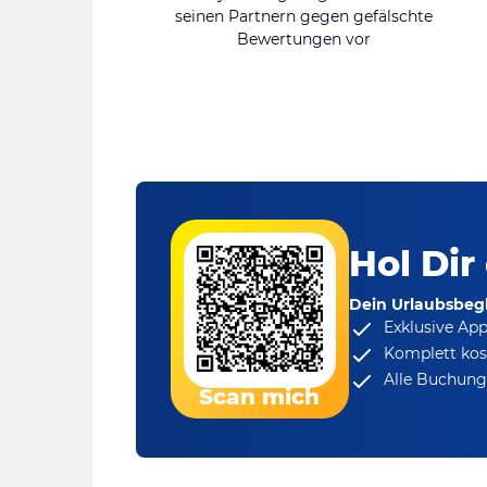
seinen Partnern gegen gefälschte
Bewertungen vor
Hol Dir
Dein Urlaubsbegl
Exklusive Ap
Komplett kos
Alle Buchungs
Scan mich