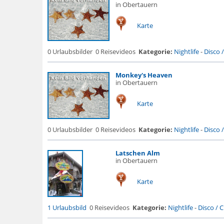
in Obertauern
Karte
0 Urlaubsbilder
0 Reisevideos
Kategorie:
Nightlife
-
Disco 
Monkey's Heaven
in Obertauern
Karte
0 Urlaubsbilder
0 Reisevideos
Kategorie:
Nightlife
-
Disco 
Latschen Alm
in Obertauern
Karte
1 Urlaubsbild
0 Reisevideos
Kategorie:
Nightlife
-
Disco / C