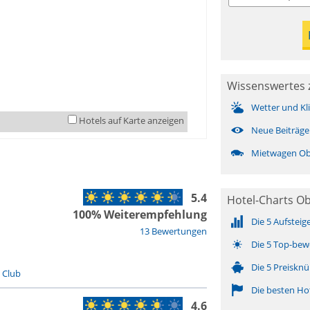
Wissenswertes 
Wetter und Kl
Hotels auf Karte anzeigen
Neue Beiträge
Mietwagen Ob
5.4
Hotel-Charts O
100% Weiterempfehlung
Die 5 Aufsteig
13 Bewertungen
Die 5 Top-bew
Die 5 Preisknü
/ Club
Die besten Ho
4.6