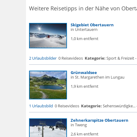
Weitere Reisetipps in der Nähe von Ober
Skigebiet Obertauern
in Untertauern
1,0 km entfernt
2 Urlaubsbilder
0 Reisevideos
Kategorie:
Sport & Freizeit 
Grünwaldsee
in St. Margarethen im Lungau
1,9 km entfernt
1 Urlaubsbild
0 Reisevideos
Kategorie:
Sehenswürdigke... - F
Zehnerkarspitze Obertauern
in Tweng
2,6 km entfernt