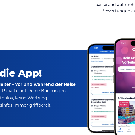
basierend auf mehr
Bewertungen au
 die App!
eiter – vor und während der Reise
p-Rabatte
auf Deine Buchungen
tenlos,
keine Werbung
infos immer griffbereit