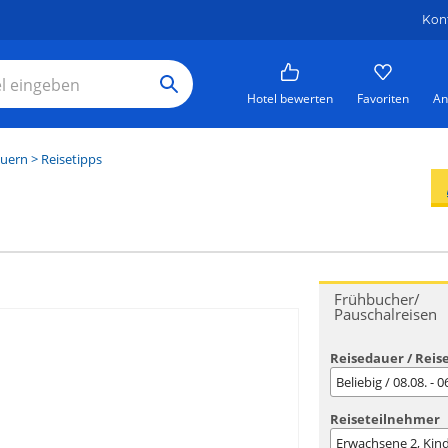
Kon
Hotel bewerten
Favoriten
An
uern
> Reisetipps
Frühbucher/
Pauschalreisen
Reisedauer / Reis
Beliebig / 08.08. - 
Reiseteilnehmer
Erwachsene
2
, Kin