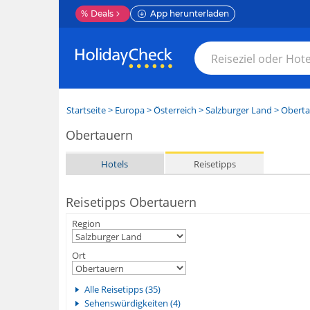
%
Deals
App herunterladen
Startseite
>
Europa
>
Österreich
>
Salzburger Land
>
Oberta
Obertauern
Hotels
Reisetipps
Reisetipps Obertauern
Region
Ort
Alle Reisetipps (35)
Sehenswürdigkeiten (4)