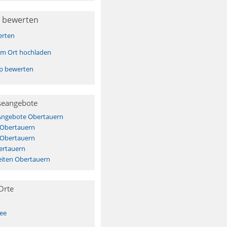
 bewerten
erten
sem Ort hochladen
pp bewerten
seangebote
 Angebote Obertauern
 Obertauern
 Obertauern
ertauern
iten Obertauern
Orte
See