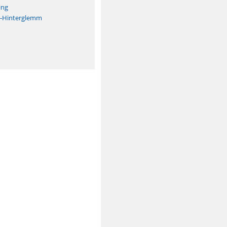
ing
h-Hinterglemm