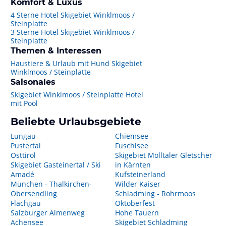
Komfort & Luxus
4 Sterne Hotel Skigebiet Winklmoos /
Steinplatte
3 Sterne Hotel Skigebiet Winklmoos /
Steinplatte
Themen & Interessen
Haustiere & Urlaub mit Hund Skigebiet
Winklmoos / Steinplatte
Saisonales
Skigebiet Winklmoos / Steinplatte Hotel
mit Pool
Beliebte Urlaubsgebiete
Lungau
Chiemsee
Pustertal
Fuschlsee
Osttirol
Skigebiet Mölltaler Gletscher
Skigebiet Gasteinertal / Ski
in Kärnten
Amadé
Kufsteinerland
München - Thalkirchen-
Wilder Kaiser
Obersendling
Schladming - Rohrmoos
Flachgau
Oktoberfest
Salzburger Almenweg
Hohe Tauern
Achensee
Skigebiet Schladming