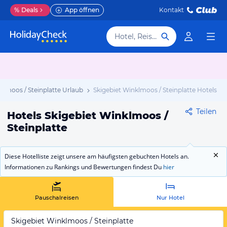
%
Deals
App öffnen
Kontakt
Hotel, Reiseziel
klmoos / Steinplatte Urlaub
Skigebiet Winklmoos / Steinplatte Hotels
Teilen
Hotels Skigebiet Winklmoos /
Steinplatte
Diese Hotelliste zeigt unsere am häufigsten gebuchten Hotels an.
Informationen zu Rankings und Bewertungen findest Du
hier
Pauschalreisen
Nur Hotel
Skigebiet Winklmoos / Steinplatte