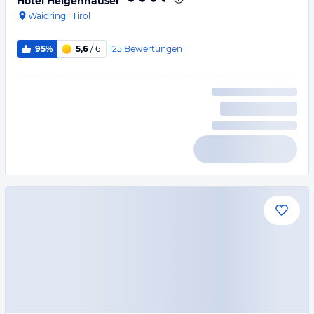
Hotel Heigenhauser
Waidring
·
Tirol
125
Bewertungen
95%
5,6
/ 6