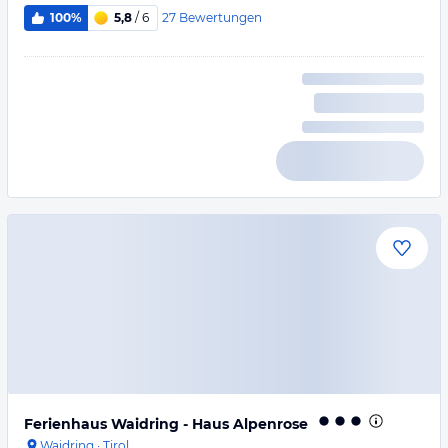
27
Bewertungen
100%
5,8
/ 6
Ferienhaus Waidring - Haus Alpenrose
Waidring
·
Tirol