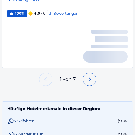
31
Bewertungen
100%
6,0
/ 6
1
von
7
Häufige Hotelmerkmale in dieser Region:
7 Skifahren
(58%)
6 Wanderurlaub
(50%)