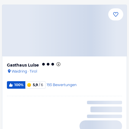
Gasthaus Luise
Waidring
·
Tirol
193
Bewertungen
100%
5,9
/ 6