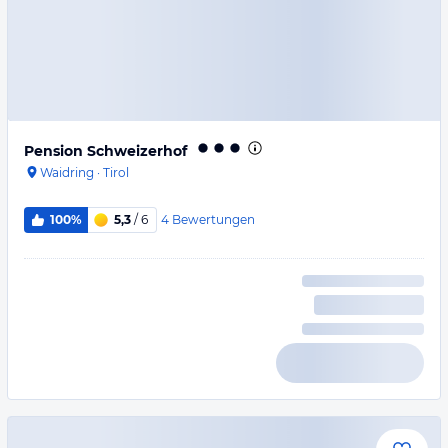
Pension Schweizerhof
Waidring
·
Tirol
4
Bewertungen
100%
5,3
/ 6