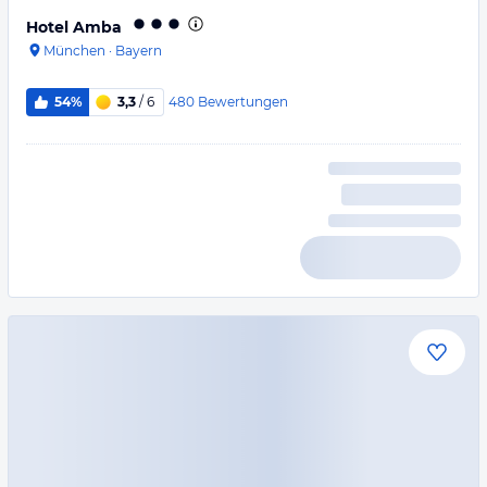
Hotel Amba
München
·
Bayern
480
Bewertungen
54%
3,3
/ 6