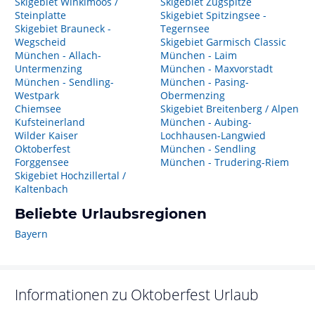
Skigebiet Winklmoos /
Skigebiet Zugspitze
Steinplatte
Skigebiet Spitzingsee -
Skigebiet Brauneck -
Tegernsee
Wegscheid
Skigebiet Garmisch Classic
München - Allach-
München - Laim
Untermenzing
München - Maxvorstadt
München - Sendling-
München - Pasing-
Westpark
Obermenzing
Chiemsee
Skigebiet Breitenberg / Alpen
Kufsteinerland
München - Aubing-
Wilder Kaiser
Lochhausen-Langwied
Oktoberfest
München - Sendling
Forggensee
München - Trudering-Riem
Skigebiet Hochzillertal /
Kaltenbach
Beliebte Urlaubsregionen
Bayern
Informationen zu
Oktoberfest
Urlaub