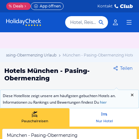
%
Deals
App öffnen
Kontakt
Hotel, Reiseziel
- Pasing-Obermenzing Urlaub
München - Pasing-Obermenzing Hotels
Teilen
Hotels München - Pasing-
Obermenzing
Diese Hotelliste zeigt unsere am häufigsten gebuchten Hotels an.
Informationen zu Rankings und Bewertungen findest Du
hier
Pauschalreisen
Nur Hotel
München - Pasing-Obermenzing