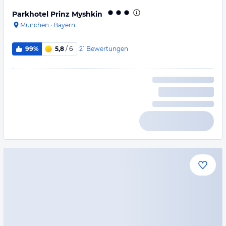
Parkhotel Prinz Myshkin
München
·
Bayern
21
Bewertungen
99%
5,8
/ 6