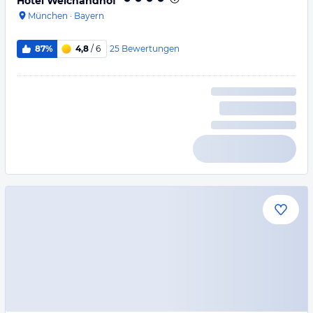
Hotel Weichandhof
München
·
Bayern
25
Bewertungen
87%
4,8
/ 6