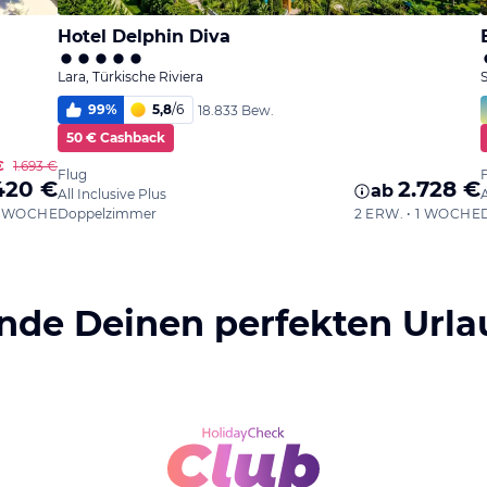
Hotel Delphin Diva
Lara, Türkische Riviera
S
99
%
5,8
/
6
18.833 Bew.
50 € Cashback
€
1.693 €
Flug
420 €
2.728 €
ab
All Inclusive Plus
A
 1 WOCHE
Doppelzimmer
2 ERW. • 1 WOCHE
inde Deinen perfekten Urla