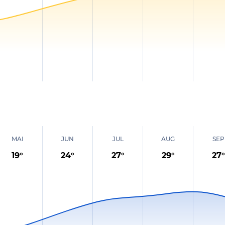
MAI
JUN
JUL
AUG
SEP
19
°
24
°
27
°
29
°
27
°