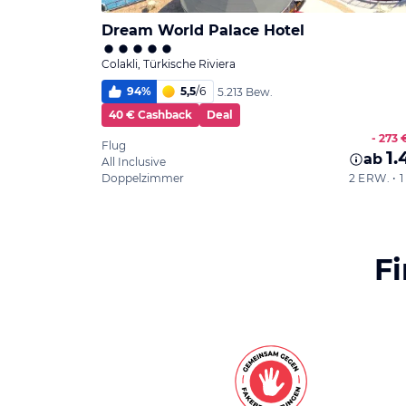
Dream World Palace Hotel
Colakli, Türkische Riviera
94
%
5,5
/
6
5.213 Bew.
40 € Cashback
Deal
- 273 
Flug
1.
ab
All Inclusive
Doppelzimmer
2 ERW. •
F