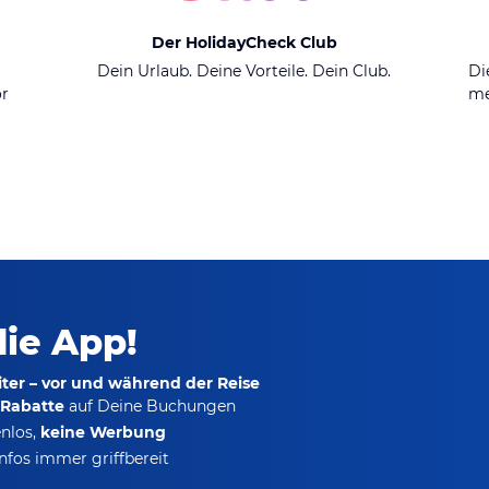
Der HolidayCheck Club
n
Dein Urlaub. Deine Vorteile. Dein Club.
Di
or
me
die App!
ter – vor und während der Reise
-Rabatte
auf Deine Buchungen
nlos,
keine Werbung
nfos immer griffbereit