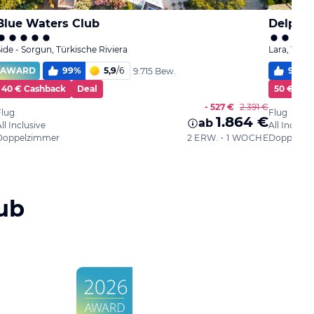
Blue Waters Club
Delphi
ide - Sorgun, Türkische Riviera
Lara, Türki
AWARD
99
%
5,9
/
6
97
%
9.715 Bew.
40 € Cashback
Deal
50 € Cas
- 527 €
2.391 €
Flug
Flug
1.864 €
ab
ll Inclusive
All Inclusi
Doppelzimmer
2 ERW. • 1 WOCHE
Doppelzi
ub