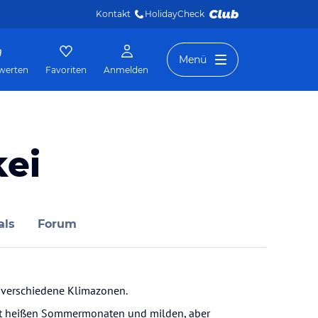
Kontakt
HolidayCheck 
Menü
werten
Favoriten
Anmelden
kei
als
Forum
i verschiedene Klimazonen.
mit heißen Sommermonaten und milden, aber