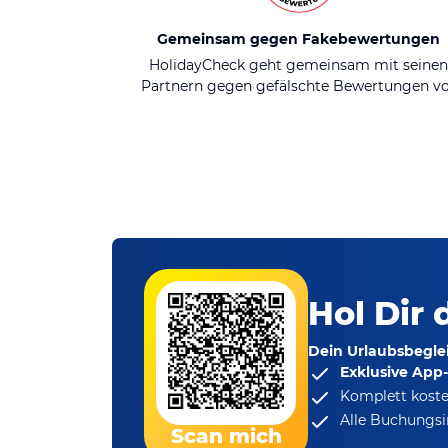
Gemeinsam gegen Fakebewertungen
HolidayCheck geht gemeinsam mit seine
Partnern gegen gefälschte Bewertungen v
Hol Dir 
Dein Urlaubsbeglei
Exklusive App
Komplett koste
Alle Buchungsi
Scan mich