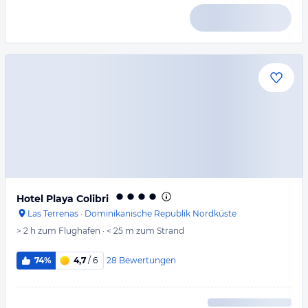
Hotel Playa Colibri
Las Terrenas
·
Dominikanische Republik Nordküste
> 2 h
zum Flughafen
·
< 25 m
zum Strand
28
Bewertungen
74%
4,7
/ 6