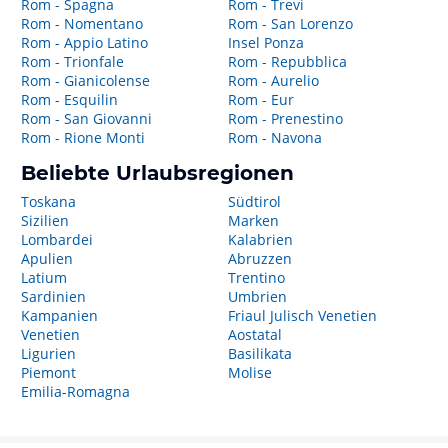
Rom - Spagna
Rom - Trevi
Rom - Nomentano
Rom - San Lorenzo
Rom - Appio Latino
Insel Ponza
Rom - Trionfale
Rom - Repubblica
Rom - Gianicolense
Rom - Aurelio
Rom - Esquilin
Rom - Eur
Rom - San Giovanni
Rom - Prenestino
Rom - Rione Monti
Rom - Navona
Beliebte Urlaubsregionen
Toskana
Südtirol
Sizilien
Marken
Lombardei
Kalabrien
Apulien
Abruzzen
Latium
Trentino
Sardinien
Umbrien
Kampanien
Friaul Julisch Venetien
Venetien
Aostatal
Ligurien
Basilikata
Piemont
Molise
Emilia-Romagna