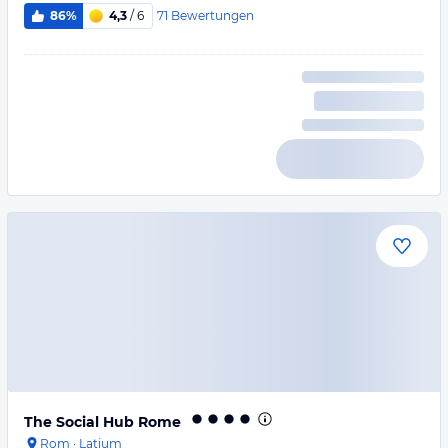
71
Bewertungen
86%
4,3
/ 6
The Social Hub Rome
Rom
·
Latium