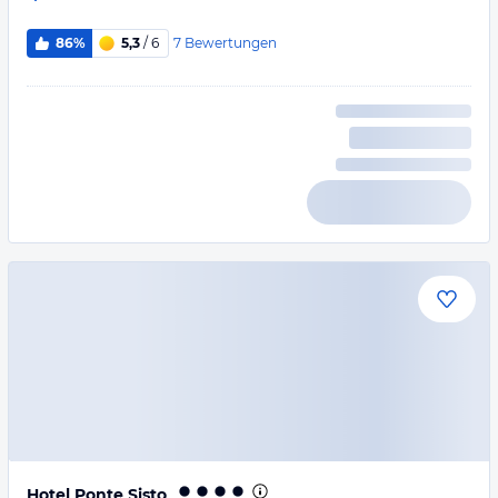
7
Bewertungen
86%
5,3
/ 6
Hotel Ponte Sisto