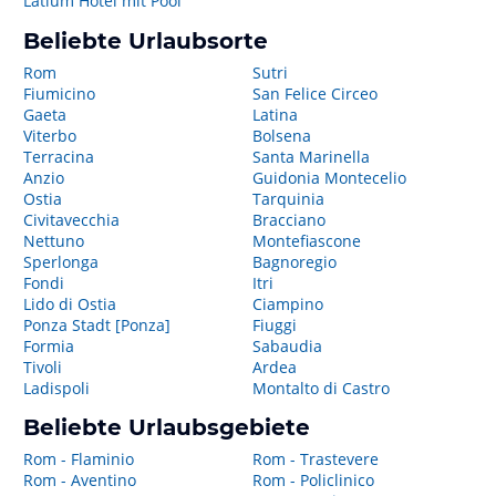
Latium Hotel mit Pool
Beliebte Urlaubsorte
Rom
Sutri
Fiumicino
San Felice Circeo
Gaeta
Latina
Viterbo
Bolsena
Terracina
Santa Marinella
Anzio
Guidonia Montecelio
Ostia
Tarquinia
Civitavecchia
Bracciano
Nettuno
Montefiascone
Sperlonga
Bagnoregio
Fondi
Itri
Lido di Ostia
Ciampino
Ponza Stadt [Ponza]
Fiuggi
Formia
Sabaudia
Tivoli
Ardea
Ladispoli
Montalto di Castro
Beliebte Urlaubsgebiete
Rom - Flaminio
Rom - Trastevere
Rom - Aventino
Rom - Policlinico