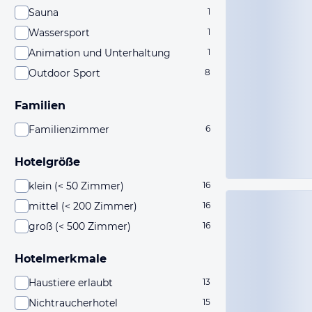
Sauna
1
Wassersport
1
Animation und Unterhaltung
1
Outdoor Sport
8
Familien
Familienzimmer
6
Hotelgröße
klein (< 50 Zimmer)
16
mittel (< 200 Zimmer)
16
groß (< 500 Zimmer)
16
Hotelmerkmale
Haustiere erlaubt
13
Nichtraucherhotel
15