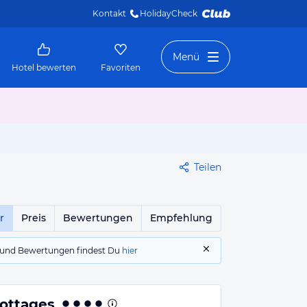
Kontakt
HolidayCheck 
Menü
Hotel bewerten
Favoriten
Teilen
r
Preis
Bewertungen
Empfehlung
gs und Bewertungen findest Du
hier
ottages