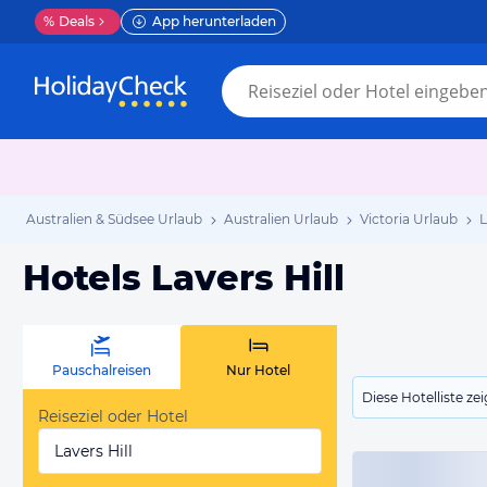
%
Deals
App herunterladen
Australien & Südsee Urlaub
Australien Urlaub
Victoria Urlaub
L
Hotels Lavers Hill
Pauschalreisen
Nur Hotel
Diese Hotelliste z
Reiseziel oder Hotel
Lavers Hill