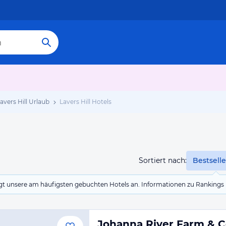
avers Hill Urlaub
Lavers Hill Hotels
Sortiert nach:
Bestselle
eigt unsere am häufigsten gebuchten Hotels an. Informationen zu Rankin
Johanna River Farm & C