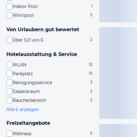
Indoor Pool
1
Whirlpool
5
Von Urlaubern gut bewertet
Über 5,0 von 6
2
Hotelausstattung & Service
WLAN
12
Parkplatz
15
Reinigungsservice
3
Gepäckraum
2
Raucherbereich
2
Alle 6 anzeigen
Freizeitangebote
Wellness
5