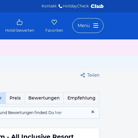
Kontakt
HolidayCheck 
Menü
Hotel bewerten
Favoriten
Teilen
r
Preis
Bewertungen
Empfehlung
gs und Bewertungen findest Du
hier
- All Inclusive Resort