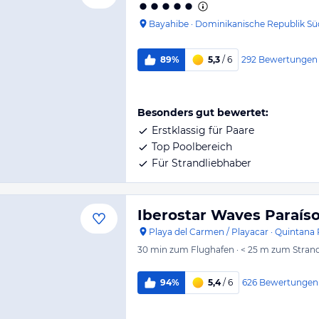
Bayahibe
·
Dominikanische Republik Sü
292
Bewertungen
89%
5,3
/ 6
Besonders gut bewertet:
Erstklassig für Paare
Top Poolbereich
Für Strandliebhaber
Iberostar Waves Paraíso
Playa del Carmen / Playacar
·
Quintana
30 min
zum Flughafen
·
< 25 m
zum Stran
626
Bewertungen
94%
5,4
/ 6