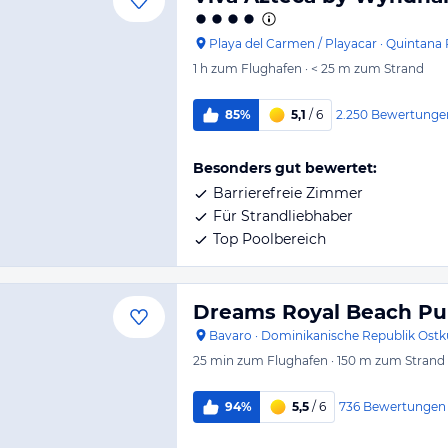
Playa del Carmen / Playacar
·
Quintana
1 h
zum Flughafen
·
< 25 m
zum Strand
2.250
Bewertunge
85%
5,1
/ 6
Besonders gut bewertet:
Barrierefreie Zimmer
Für Strandliebhaber
Top Poolbereich
Dreams Royal Beach Pu
Bavaro
·
Dominikanische Republik Ostk
25 min
zum Flughafen
·
150 m
zum Strand
736
Bewertungen
94%
5,5
/ 6