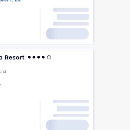
Bewertungen
a Resort
and
n