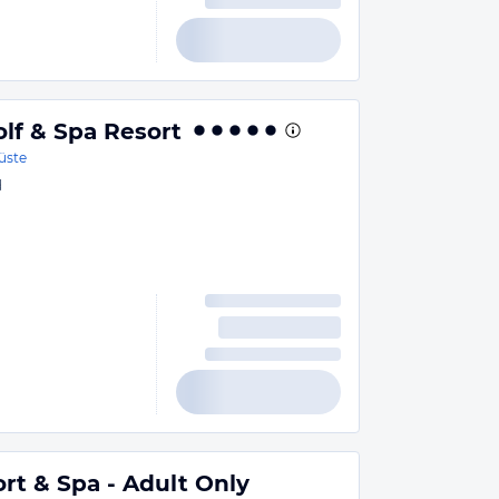
lf & Spa Resort
üste
d
rt & Spa - Adult Only