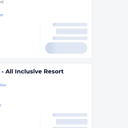
nd
en
 All Inclusive Resort
 Roo
n