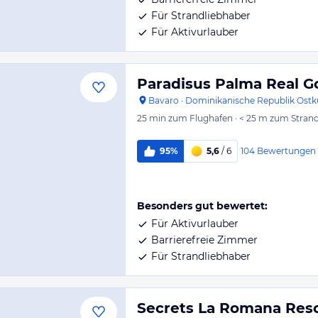
Für Strandliebhaber
Für Aktivurlauber
Paradisus Palma Real Go
Bavaro
·
Dominikanische Republik Ostk
25 min
zum Flughafen
·
< 25 m
zum Stran
104
Bewertungen
95%
5,6
/ 6
Besonders gut bewertet:
Für Aktivurlauber
Barrierefreie Zimmer
Für Strandliebhaber
Secrets La Romana Reso