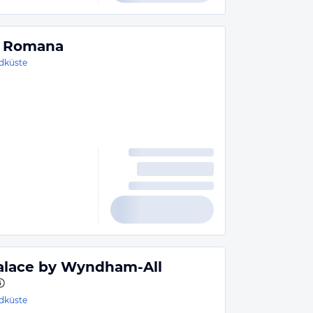
a Romana
dküste
Palace by Wyndham-All
dküste