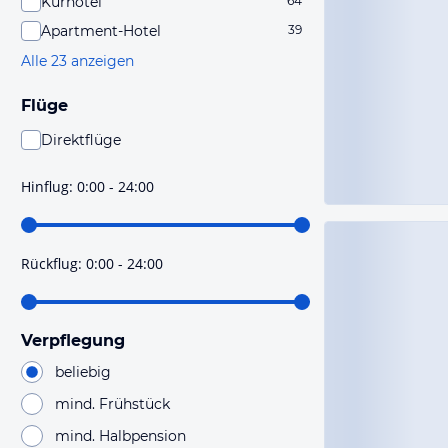
Kurhotel
64
Apartment-Hotel
39
Alle 23 anzeigen
Flüge
Direktflüge
Du findest mit dieser Einstellung Flüge, die mit sehr
hoher Wahrscheinlichkeit Direktflüge sind. Bitte
Hinflug
:
0:00 - 24:00
prüfe vor der Buchung noch einmal die Flugdetails.
Rückflug
:
0:00 - 24:00
Verpflegung
beliebig
mind. Frühstück
mind. Halbpension