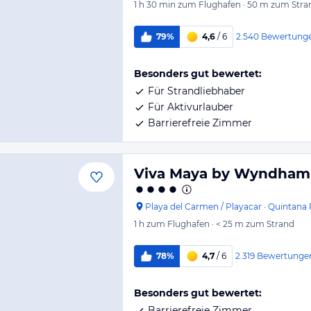
1 h 30 min
zum Flughafen
·
50 m
zum Stra
2.540
Bewertung
79%
4,6
/ 6
Besonders gut bewertet:
Für Strandliebhaber
Für Aktivurlauber
Barrierefreie Zimmer
Viva Maya by Wyndham -
Playa del Carmen / Playacar
·
Quintana
1 h
zum Flughafen
·
< 25 m
zum Strand
2.319
Bewertunge
78%
4,7
/ 6
Besonders gut bewertet:
Barrierefreie Zimmer