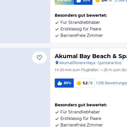
2.088
AWARD
93%
5,4
/ 6
Besonders gut bewertet:
Für Strandliebhaber
Erstklassig für Paare
Barrierefreie Zimmer
Akumal Bay Beach & Sp
Akumal/Riviera Maya
·
Quintana Roo
1 h 30 min
zum Flughafen
·
< 25 m
zum Str
1.595
Bewertunge
89%
5,2
/ 6
Besonders gut bewertet:
Für Strandliebhaber
Erstklassig für Paare
Barrierefreie Zimmer