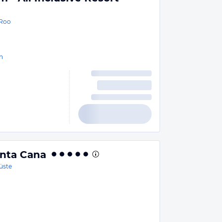
 Roo
n
nta Cana
üste