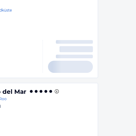
dküste
 del Mar
 Roo
d