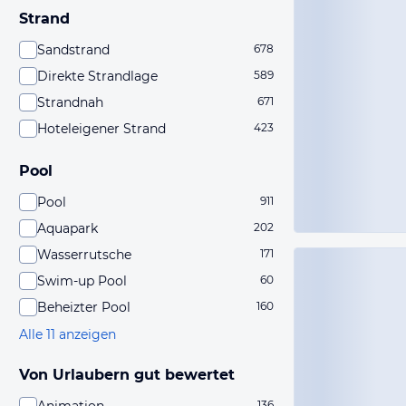
Strand
Sandstrand
678
Direkte Strandlage
589
Strandnah
671
Hoteleigener Strand
423
Pool
Pool
911
Aquapark
202
Wasserrutsche
171
Swim-up Pool
60
Beheizter Pool
160
Alle 11 anzeigen
Von Urlaubern gut bewertet
136