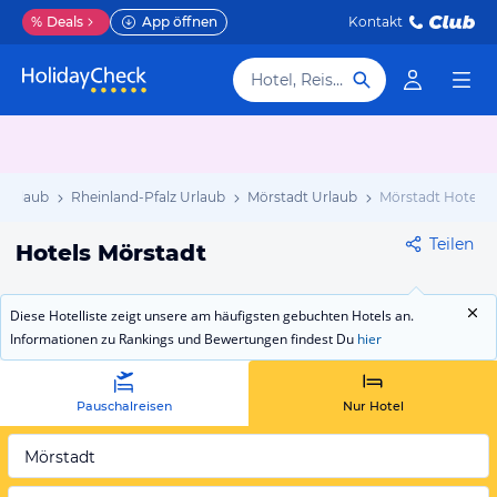
%
Deals
App öffnen
Kontakt
Hotel, Reiseziel
 Urlaub
Rheinland-Pfalz Urlaub
Mörstadt Urlaub
Mörstadt Hotels
Teilen
Hotels Mörstadt
Diese Hotelliste zeigt unsere am häufigsten gebuchten Hotels an.
Informationen zu Rankings und Bewertungen findest Du
hier
Pauschalreisen
Nur Hotel
Mörstadt