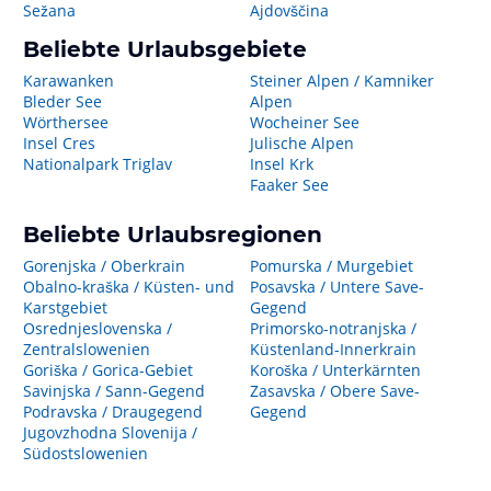
Sežana
Ajdovščina
Beliebte Urlaubsgebiete
Karawanken
Steiner Alpen / Kamniker
Bleder See
Alpen
Wörthersee
Wocheiner See
Insel Cres
Julische Alpen
Nationalpark Triglav
Insel Krk
Faaker See
Beliebte Urlaubsregionen
Gorenjska / Oberkrain
Pomurska / Murgebiet
Obalno-kraška / Küsten- und
Posavska / Untere Save-
Karstgebiet
Gegend
Osrednjeslovenska /
Primorsko-notranjska /
Zentralslowenien
Küstenland-Innerkrain
Goriška / Gorica-Gebiet
Koroška / Unterkärnten
Savinjska / Sann-Gegend
Zasavska / Obere Save-
Podravska / Draugegend
Gegend
Jugovzhodna Slovenija /
Südostslowenien