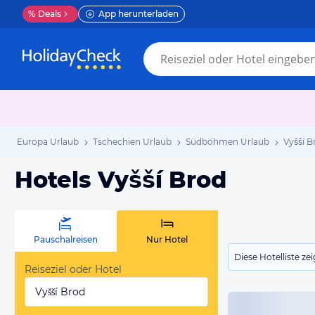
%
Deals
App herunterladen
Europa Urlaub
Tschechien Urlaub
Südböhmen Urlaub
Vyšší B
Hotels Vyšší Brod
Pauschalreisen
Nur Hotel
Diese Hotelliste z
Reiseziel oder Hotel
Vyšší Brod