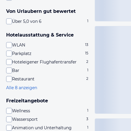
Von Urlaubern gut bewertet
Über 5,0 von 6
1
Hotelausstattung & Service
WLAN
13
Parkplatz
15
Hoteleigener Flughafentransfer
2
Bar
1
Restaurant
2
Alle 8 anzeigen
Freizeitangebote
Wellness
1
Wassersport
3
Animation und Unterhaltung
1