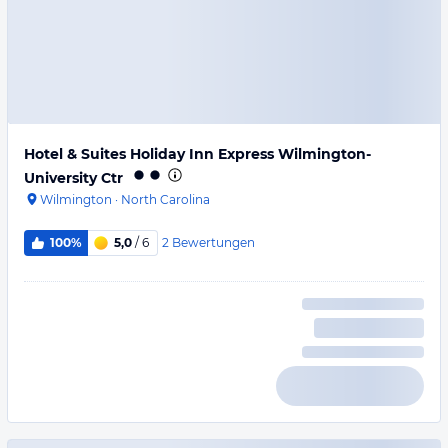
Hotel & Suites Holiday Inn Express Wilmington-
University Ctr
Wilmington
·
North Carolina
2
Bewertungen
100%
5,0
/ 6