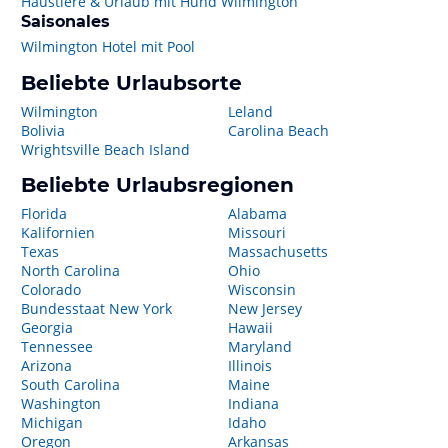
Haustiere & Urlaub mit Hund Wilmington
Saisonales
Wilmington Hotel mit Pool
Beliebte Urlaubsorte
Wilmington
Leland
Bolivia
Carolina Beach
Wrightsville Beach Island
Beliebte Urlaubsregionen
Florida
Alabama
Kalifornien
Missouri
Texas
Massachusetts
North Carolina
Ohio
Colorado
Wisconsin
Bundesstaat New York
New Jersey
Georgia
Hawaii
Tennessee
Maryland
Arizona
Illinois
South Carolina
Maine
Washington
Indiana
Michigan
Idaho
Oregon
Arkansas