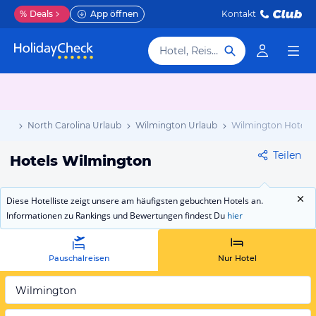
%
Deals
App öffnen
Kontakt
Hotel, Reiseziel
aub
North Carolina Urlaub
Wilmington Urlaub
Wilmington Hotels
Teilen
Hotels Wilmington
Diese Hotelliste zeigt unsere am häufigsten gebuchten Hotels an.
Informationen zu Rankings und Bewertungen findest Du
hier
Pauschalreisen
Nur Hotel
Wilmington