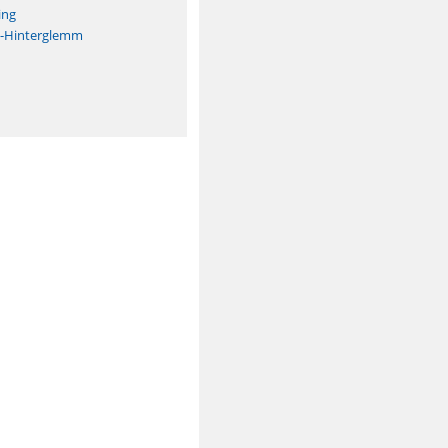
ing
h-Hinterglemm