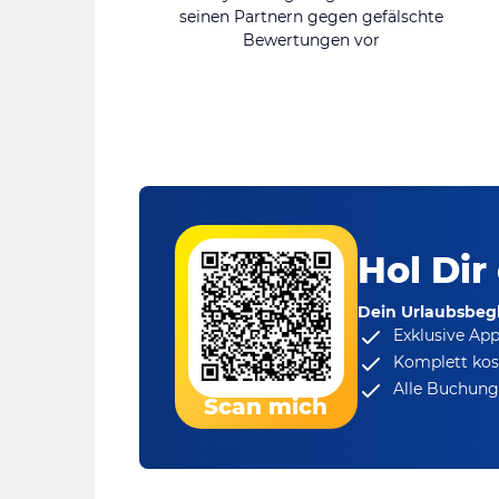
seinen Partnern gegen gefälschte
Bewertungen vor
Hol Dir
Dein Urlaubsbegl
Exklusive Ap
Komplett kos
Alle Buchungs
Scan mich