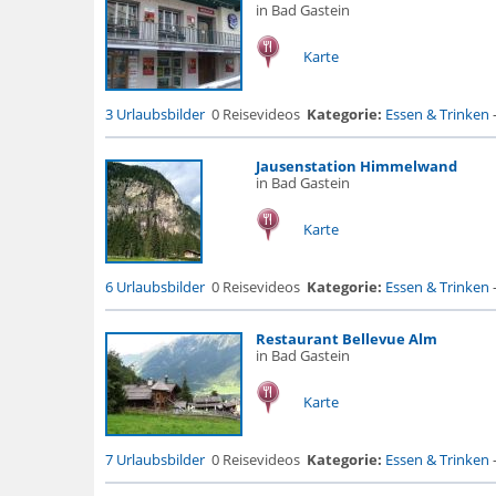
in Bad Gastein
Karte
3 Urlaubsbilder
0 Reisevideos
Kategorie:
Essen & Trinken
Jausenstation Himmelwand
in Bad Gastein
Karte
6 Urlaubsbilder
0 Reisevideos
Kategorie:
Essen & Trinken
Restaurant Bellevue Alm
in Bad Gastein
Karte
7 Urlaubsbilder
0 Reisevideos
Kategorie:
Essen & Trinken