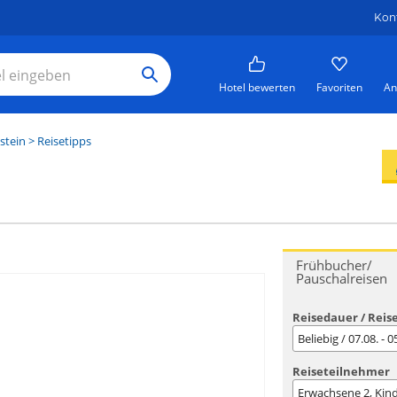
Kon
Hotel bewerten
Favoriten
An
stein
> Reisetipps
Frühbucher/
Pauschalreisen
Reisedauer / Reis
Beliebig / 07.08. - 
Reiseteilnehmer
Erwachsene
2
, Kin