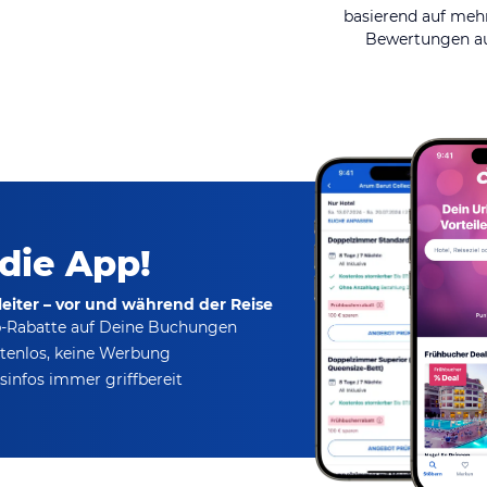
basierend auf mehr
Bewertungen au
 die App!
eiter – vor und während der Reise
p-Rabatte
auf Deine Buchungen
tenlos,
keine Werbung
infos immer griffbereit