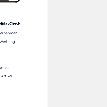
olidayCheck
ternehmen
 Werbung
hemen
 Artikel