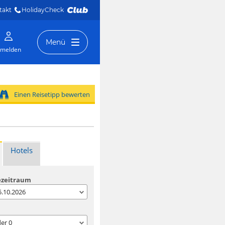
takt
HolidayCheck 
Menü
melden
Einen Reisetipp bewerten
Hotels
ezeitraum
05.10.2026
der
0