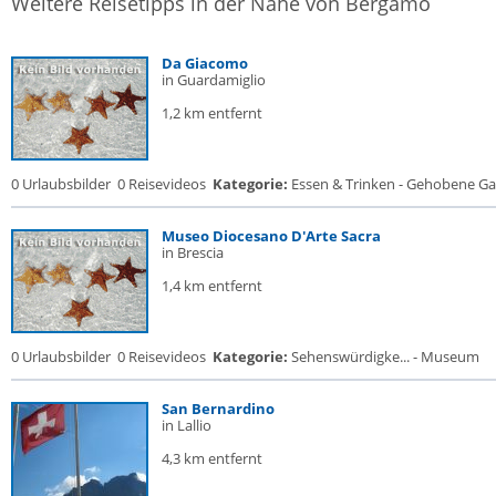
Weitere Reisetipps in der Nähe von Bergamo
Da Giacomo
in Guardamiglio
1,2 km entfernt
0 Urlaubsbilder
0 Reisevideos
Kategorie:
Essen & Trinken - Gehobene Gas
Museo Diocesano D'Arte Sacra
in Brescia
1,4 km entfernt
0 Urlaubsbilder
0 Reisevideos
Kategorie:
Sehenswürdigke... - Museum
San Bernardino
in Lallio
4,3 km entfernt