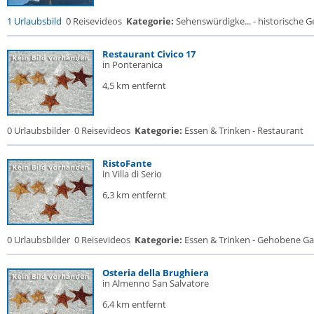
1 Urlaubsbild
0 Reisevideos
Kategorie:
Sehenswürdigke... - historische Ge
Restaurant Civico 17
in Ponteranica
4,5 km entfernt
0 Urlaubsbilder
0 Reisevideos
Kategorie:
Essen & Trinken - Restaurant
RistoFante
in Villa di Serio
6,3 km entfernt
0 Urlaubsbilder
0 Reisevideos
Kategorie:
Essen & Trinken - Gehobene Gas
Osteria della Brughiera
in Almenno San Salvatore
6,4 km entfernt